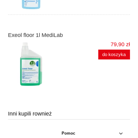
Exeol floor 1l MediLab
79,90 zł
do koszyka
Inni kupili rownież
Pomoc