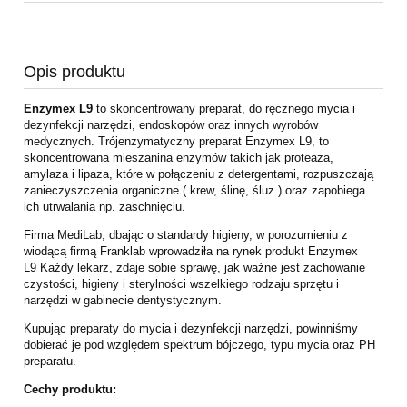
Opis produktu
Enzymex L9
to skoncentrowany preparat, do ręcznego mycia i
dezynfekcji narzędzi,
endoskopów oraz innych wyrobów
medycznych. Trójenzymatyczny preparat
Enzymex L9, to
skoncentrowana mieszanina enzymów takich jak proteaza,
amylaza
i lipaza, które w połączeniu z detergentami, rozpuszczają
zanieczyszczenia
organiczne ( krew, ślinę, śluz ) oraz zapobiega
ich utrwalania np. zaschnięciu.
Firma MediLab, dbając o standardy higieny, w porozumieniu z
wiodącą firmą
Franklab wprowadziła na rynek produkt Enzymex
L9
Każdy lekarz, zdaje sobie sprawę, jak ważne jest zachowanie
czystości, higieny i
sterylności wszelkiego rodzaju sprzętu i
narzędzi w gabinecie dentystycznym.
Kupując preparaty do mycia i dezynfekcji narzędzi, powinniśmy
dobierać je pod
względem spektrum bójczego, typu mycia oraz PH
preparatu.
Cechy produktu: