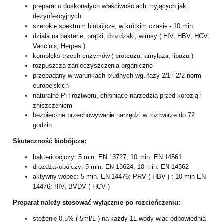
preparat o doskonałych właściwościach myjących jak i
dezynfekcyjnych
szerokie spektrum biobójcze, w krótkim czasie - 10 min.
działa na bakterie, prątki, drożdżaki, wirusy ( HIV, HBV, HCV,
Vaccinia,
Herpes )
kompleks trzech enzymów ( proteaza, amylaza, lipaza )
rozpuszcza zanieczyszczenia organiczne
przebadany w warunkach brudnych wg. fazy 2/1 i 2/2 norm
europejskich
naturalne PH roztworu, chroniące narzędzia przed korozją i
zniszczeniem
bezpieczne przechowywanie narzędzi w roztworze do 72
godzin
Skuteczność biobójcza:
bakteriobójczy: 5 min. EN 13727, 10 min. EN 14561
drożdżakobójczy: 5 min. EN 13624, 10 min. EN 14562
aktywny wobec: 5 min. EN 14476: PRV ( HBV ) ; 10 min EN
14476: HIV,
BVDV ( HCV )
Preparat należy stosować wyłącznie po rozcieńczeniu:
stężenie 0,5% ( 5ml/L ) na każdy 1L wody wlać odpowiednią