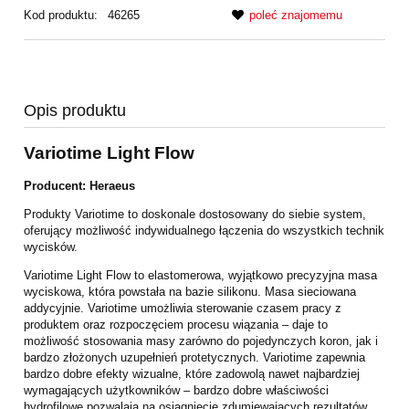
Kod produktu:
46265
poleć znajomemu
Opis produktu
Variotime Light Flow
Producent:
Heraeus
Produkty Variotime to doskonale dostosowany do siebie system,
oferujący możliwość indywidualnego łączenia do wszystkich technik
wycisków.
Variotime Light Flow to elastomerowa, wyjątkowo precyzyjna masa
wyciskowa, która powstała na bazie silikonu. Masa sieciowana
addycyjnie. Variotime umożliwia sterowanie czasem pracy z
produktem oraz rozpoczęciem procesu wiązania – daje to
możliwość stosowania masy zarówno do pojedynczych koron, jak i
bardzo złożonych uzupełnień protetycznych. Variotime zapewnia
bardzo dobre efekty wizualne, które zadowolą nawet najbardziej
wymagających użytkowników – bardzo dobre właściwości
hydrofilowe pozwalają na osiągnięcie zdumiewających rezultatów.