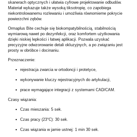
skanerach optycznych i ułatwia cyfrowe projektowanie odbudów.
Materiał wykazuje także wysoką tiksotropię, co zapobiega
niekontrolowanemu rozlewaniu i umożliwia równomierne pokrycie
powierzchni zębów.
Ormaplus Bite cechuje się biokompatybilnością, stabilnością
wymiarową nawet po dezynfekcji, oraz komfortem użytkowania
dzięki niskiej lepkości i łatwej aplikacji. Pozwala uzyskać
precyzyjne odwzorowanie detali okluzyjnych, a po związaniu jest
prosty w obróbce i docinaniu.
Przeznaczenie:
rejestracja zwarcia w ortodoncji i protetyce,
wykonywanie kluczy rejestracyjnych do artykulacji,
prace wymagające integracji z systemami CAD/CAM.
Czasy wiązania:
Czas mieszania: 5 sek.
Czas pracy (23°C): 30 sek.
Czas wiązania w jamie ustnej: 1 min 30 sek.