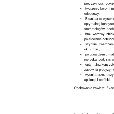
precyzyjności odwz
tworzenie koron i 
odbudowy,
Exaclear to wysokiej
optymalnej konsyste
stomatologów i tech
brak warstwy inhibi
polerowanie odbudo
szybkie utwardzanie
ok. 7 min.,
po utwardzeniu mater
nie pękał podczas 
optymalna konsysten
zapewnia precyzyjne
wysoka przezroczys
aplikacji i obróbki.
Opakowanie zawiera: Exacl