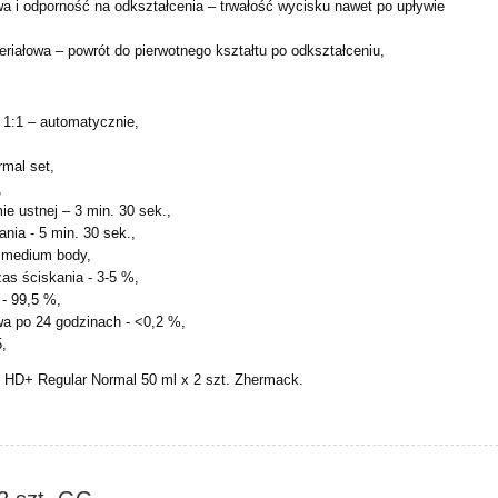
a i odporność na odkształcenia – trwałość wycisku nawet po upływie
iałowa – powrót do pierwotnego kształtu po odkształceniu,
 1:1 – automatycznie,
rmal set,
,
ie ustnej – 3 min. 30 sek.,
nia - 5 min. 30 sek.,
a medium body,
as ściskania - 3-5 %,
 - 99,5 %,
wa po 24 godzinach - <0,2 %,
5,
 HD+ Regular Normal 50 ml x 2 szt. Zhermack.