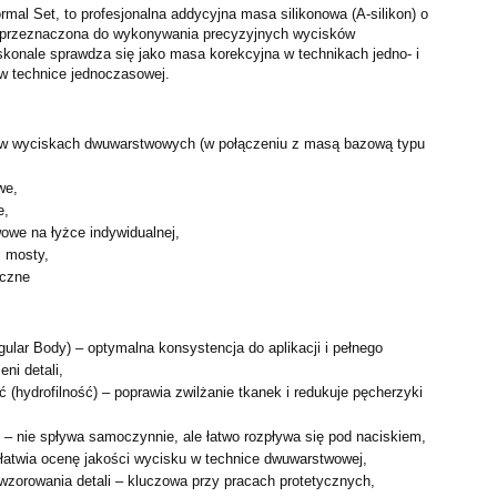
mal Set, to profesjonalna addycyjna masa silikonowa (A-silikon) o
r), przeznaczona do wykonywania precyzyjnych wycisków
skonale sprawdza się jako masa korekcyjna w technikach jedno- i
w technice jednoczasowej.
 w wyciskach dwuwarstwowych (w połączeniu z masą bazową typu
we,
e,
owe na łyżce indywidualnej,
i mosty,
iczne
gular Body) – optymalna konsystencja do aplikacji i pełnego
eni detali,
 (hydrofilność) – poprawia zwilżanie tkanek i redukuje pęcherzyki
łu – nie spływa samoczynnie, ale łatwo rozpływa się pod naciskiem,
ułatwia ocenę jakości wycisku w technice dwuwarstwowej,
wzorowania detali – kluczowa przy pracach protetycznych,