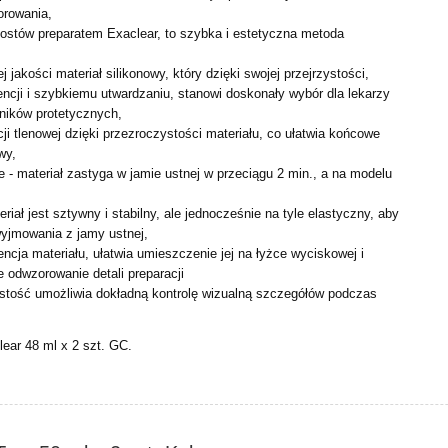
orowania,
mostów preparatem Exaclear, to szybka i estetyczna metoda
 jakości materiał silikonowy, który dzięki swojej przejrzystości,
ncji i szybkiemu utwardzaniu, stanowi doskonały wybór dla lekarzy
ników protetycznych,
cji tlenowej dzięki przezroczystości materiału, co ułatwia końcowe
wy,
 - materiał zastyga w jamie ustnej w przeciągu 2 min., a na modelu
iał jest sztywny i stabilny, ale jednocześnie na tyle elastyczny, aby
wyjmowania z jamy ustnej,
cja materiału, ułatwia umieszczenie jej na łyżce wyciskowej i
 odwzorowanie detali preparacji
tość umożliwia dokładną kontrolę wizualną szczegółów podczas
ear 48 ml x 2 szt. GC.