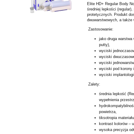
Elite HD+ Regular Body Nor
średniej lepkości (regula
protetycznych. Produkt do
dwuwarstwowych, a także 
Zastosowanie:
jako druga warstwa
putty),
wyciski jednoczaso
wyciski dwuczasow
wyciski jednowarstw
wyciski pod korony 
wyciski implantolog
Zalety:
średnia lepkość (Re
wypełnienia przestrz
hydrokompatybilność
powietrza,
tiksotropia materia
kontrast kolorów – 
wysoka precyzja od