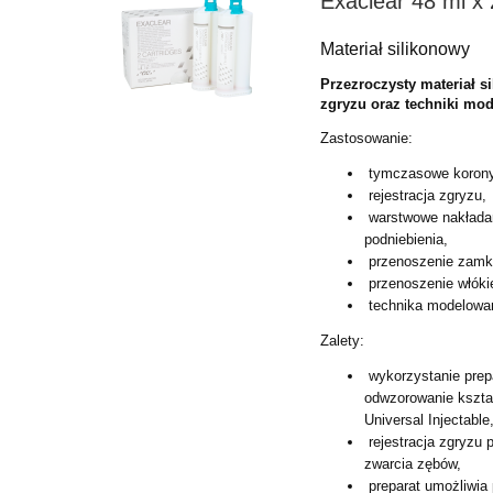
Exaclear 48 ml x 
Materiał silikonowy
Przezroczysty materiał s
zgryzu oraz techniki mod
Zastosowanie:
tymczasowe korony
rejestracja zgryzu,
warstwowe nakładan
podniebienia,
przenoszenie zamkó
przenoszenie włókie
technika modelowan
Zalety:
wykorzystanie prep
odwzorowanie kształ
Universal Injectable
rejestracja zgryzu
zwarcia zębów,
preparat umożliwia 