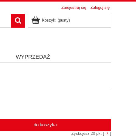
Zarejestruj się
Zaloguj się
Koszyk:
(pusty)
i
WYPRZEDAŻ
do koszyka
Zyskujesz
20
pkt [
?
]