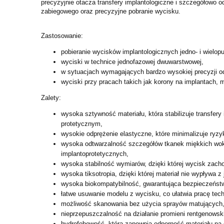
precyzyjnie otacza transfery implantologiczne i szczegółowo 
zabiegowego oraz precyzyjne pobranie wycisku.
Zastosowanie:
pobieranie wycisków implantologicznych jedno- i wielop
wyciski w technice jednofazowej dwuwarstwowej,
w sytuacjach wymagających bardzo wysokiej precyzji od
wyciski przy pracach takich jak korony na implantach, 
Zalety:
wysoka sztywność materiału, która stabilizuje transfe
protetycznym,
wysokie odprężenie elastyczne, które minimalizuje ryz
wysoka odtwarzalność szczegółów tkanek miękkich wokół
implantoprotetycznych,
wysoka stabilność wymiarów, dzięki której wycisk zacho
wysoka tiksotropia, dzięki której materiał nie wypływa 
wysoka biokompatybilność, gwarantująca bezpieczeństwo
łatwe usuwanie modelu z wycisku, co ułatwia pracę tec
możliwość skanowania bez użycia sprayów matujących, 
nieprzepuszczalność na działanie promieni rentgenowski
hydrofobowość, która zapewnia odporność materiału na d