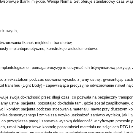
odwzorowuje tkanki miękkie. Wersja Normal Set oferuje standardowy czas wią
unktowych,
wzorowania tkanek miękkich i transferów,
mosty implantoprotetyczne, konstrukcje wieloelementowe.
ry implantologiczne i pomaga precyzyjnie utrzymać ich trójwymiarową pozyc
yko zniekształceń podczas usuwania wycisku z jamy ustnej, gwarantując zach
 transferu (Light Body) - zapewniająca precyzyjne odwzorowanie nawet najdro
wuje swoją dokładność przez długi czas, co pozwala na bezpieczny transport
z jamy ustnej pacjenta, pozostając dokładnie tam, gdzie został zaaplikowany, 
 i komfort pacjenta podczas stosowania materiału, nawet przy dłuższym kon
hnika dentystycznego i zmniejsza ryzyko uszkodzeń zarówno wycisku, jak i 
co przyspiesza pracę i zapewnia wysoką dokładność w cyfrowym procesie p
ch, umożliwiająca łatwą kontrolę pozostałości materiału na zdjęciach RTG i
ziałanie wilgoci, co przekłada się na wyraźniejsze odwzorowanie detali i w