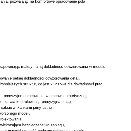
zania, pozwalając na komfortowe opracowanie pola
ję, zapewniając maksymalną dokładność odwzorowania w modelu
owanie pełnej dokładności odwzorowania detali,
bniejszych struktur, co jest kluczowe dla dokładności prac
 i precyzyjne opracowanie w pracowni protetycznej,
co ułatwia kontrolowaną i precyzyjną pracę,
takcie z tkankami jamy ustnej,
tworzonego modelu,
rojektowania,
 zwiększająca bezpieczeństwo zabiegu,
iększą przewidywalność podczas pobierania wycisku,