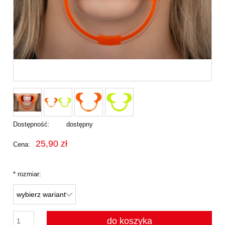
Dostępność:
dostępny
25,90 zł
Cena:
*
rozmiar:
do koszyka