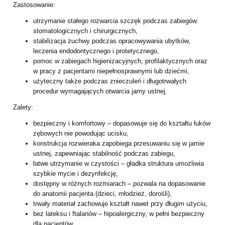
Zastosowanie:
utrzymanie stałego rozwarcia szczęk podczas zabiegów
stomatologicznych i
chirurgicznych,
stabilizacja żuchwy podczas opracowywania ubytków,
leczenia endodontycznego i
protetycznego,
pomoc w zabiegach higienizacyjnych, profilaktycznych oraz
w pracy z pacjentami
niepełnosprawnymi lub dziećmi,
użyteczny także podczas znieczuleń i długotrwałych
procedur wymagających
otwarcia jamy ustnej.
Zalety:
bezpieczny i komfortowy – dopasowuje się do kształtu łuków
zębowych nie
powodując ucisku,
konstrukcja rozwieraka zapobiega przesuwaniu się w jamie
ustnej, zapewniając
stabilność podczas zabiegu,
łatwe utrzymanie w czystości – gładka struktura umożliwia
szybkie mycie i
dezynfekcję,
dostępny w różnych rozmiarach – pozwala na dopasowanie
do anatomii pacjenta
(dzieci, młodzież, dorośli),
trwały materiał zachowuje kształt nawet przy długim użyciu,
bez lateksu i ftalanów – hipoalergiczny, w pełni bezpieczny
dla pacjentów,