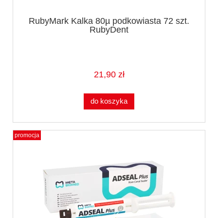
RubyMark Kalka 80µ podkowiasta 72 szt.
RubyDent
21,90 zł
do koszyka
promocja