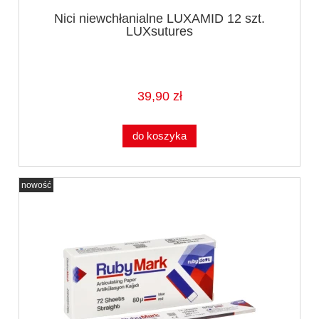
Nici niewchłanialne LUXAMID 12 szt.
LUXsutures
39,90 zł
do koszyka
nowość