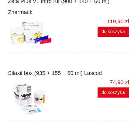
Zeta Plus VL Intro Kit (900 + 140 + 60 ml)
Zhermack
119,90 zł
do koszyka
Silaxil box (935 + 155 + 60 ml) Lascod
74,90 zł
do koszyka