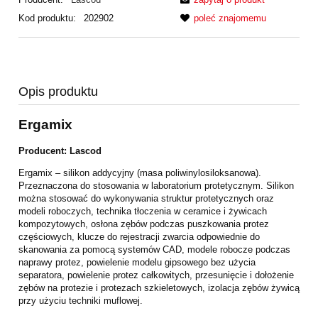
Kod produktu:
202902
poleć znajomemu
Opis produktu
Ergamix
Producent: Lascod
Ergamix – silikon addycyjny (masa poliwinylosiloksanowa).
Przeznaczona do stosowania w laboratorium protetycznym. Silikon
można stosować do wykonywania struktur protetycznych oraz
modeli roboczych, technika tłoczenia w ceramice i żywicach
kompozytowych, osłona zębów podczas puszkowania protez
częściowych, klucze do rejestracji zwarcia odpowiednie do
skanowania za pomocą systemów CAD, modele robocze podczas
naprawy protez, powielenie modelu gipsowego bez użycia
separatora, powielenie protez całkowitych, przesunięcie i dołożenie
zębów na protezie i protezach szkieletowych, izolacja zębów żywicą
przy użyciu techniki muflowej.