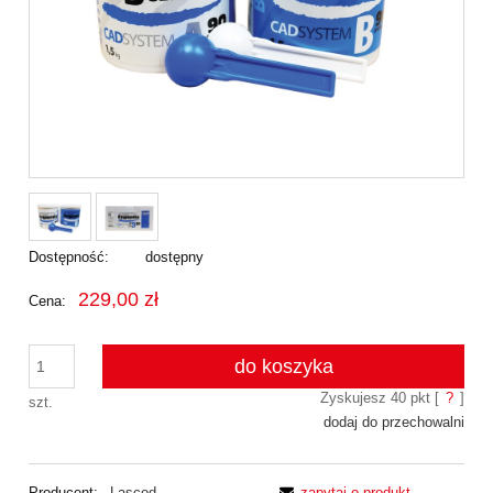
Dostępność:
dostępny
229,00 zł
Cena:
do koszyka
Zyskujesz
40
pkt [
?
]
szt.
dodaj do przechowalni
Producent:
Lascod
zapytaj o produkt