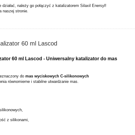
 działać, należy go połączyć z katalizatorem Silaxil Enersyl!
a naszej stronie.
talizator 60 ml Lascod
izator 60 ml Lascod -
Uniwersalny katalizator do mas
rzeznaczony do
mas wyciskowych C-silikonowych
wnia równomierne i stabilne utwardzanie mas.
silikonowych,
ość z silikonami,