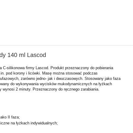
ody 140 ml Lascod
 C-silikonowa firmy Lascod. Produkt przeznaczony do pobierania
in. pod korony i licówki. Masę można stosować podczas
fazowych, zarówno jedno- jak i dwuczasowych. Stosowany jako faza
sowany do wykonywania wycisków mukodynamicznych na łyżkach
y wynosi 2 minuty. Przeznaczony do ręcznego zarabiania.
ako II faza;
czne na łyżkach indywidualnych;