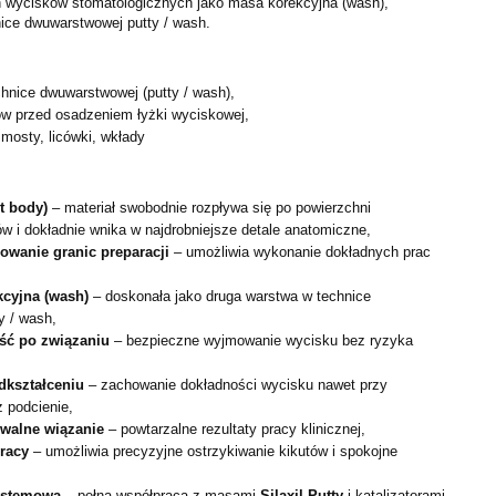
 wycisków stomatologicznych jako masa korekcyjna (wash),
ice dwuwarstwowej putty / wash.
hnice dwuwarstwowej (putty / wash),
ów przed osadzeniem łyżki wyciskowej,
 mosty, licówki, wkłady
ht body)
– materiał swobodnie rozpływa się po powierzchni
 i dokładnie wnika w najdrobniejsze detale anatomiczne,
owanie granic preparacji
– umożliwia wykonanie dokładnych prac
kcyjna (wash)
– doskonała jako druga warstwa w technice
y / wash,
ść po związaniu
– bezpieczne wyjmowanie wycisku bez ryzyka
dkształceniu
– zachowanie dokładności wycisku nawet przy
 podcienie,
ywalne wiązanie
– powtarzalne rezultaty pracy klinicznej,
racy
– umożliwia precyzyjne ostrzykiwanie kikutów i spokojne
ystemowa
– pełna współpraca z masami
Silaxil Putty
i katalizatorami