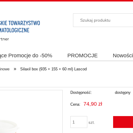
ące Promocje do -50%
PROMOCJE
Nowośc
»
ginowe
Silaxil box (935 + 155 + 60 ml) Lascod
Dostępność:
dostępny
74,90 zł
Cena:
szt.