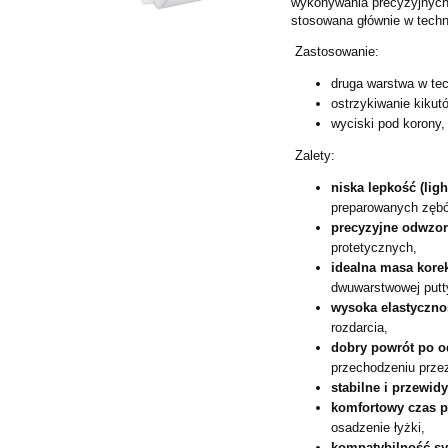
wykonywania precyzyjnych
stosowana głównie w techn
Zastosowanie:
druga warstwa w tec
ostrzykiwanie kikut
wyciski pod korony,
Zalety:
niska lepkość (lig
preparowanych zębów
precyzyjne odwzor
protetycznych,
idealna masa kore
dwuwarstwowej putt
wysoka elastyczno
rozdarcia,
dobry powrót po o
przechodzeniu przez
stabilne i przewid
komfortowy czas p
osadzenie łyżki,
kompatybilność s