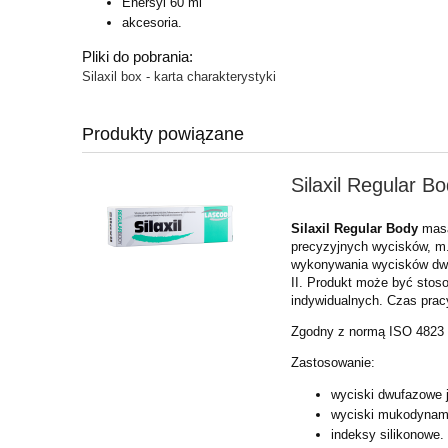
Enersyl 60 ml
akcesoria.
Pliki do pobrania:
Silaxil box - karta charakterystyki
Produkty powiązane
Silaxil Regular B
Silaxil Regular Body
masa
precyzyjnych wycisków, m.
wykonywania wycisków dwu
II. Produkt może być sto
indywidualnych. Czas prac
Zgodny z normą ISO 4823
Zastosowanie:
wyciski dwufazowe j
wyciski mukodynami
indeksy silikonowe.