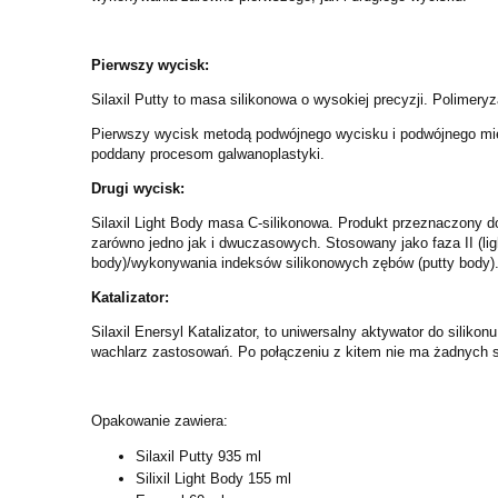
Pierwszy wycisk:
Silaxil Putty to masa silikonowa o wysokiej precyzji. Polimer
Pierwszy wycisk metodą podwójnego wycisku i podwójnego mies
poddany procesom galwanoplastyki.
Drugi wycisk:
Silaxil Light Body masa C-silikonowa. Produkt przeznaczony
zarówno jedno jak i dwuczasowych. Stosowany jako faza II (l
body)/wykonywania indeksów silikonowych zębów (putty body)
Katalizator:
Silaxil Enersyl Katalizator, to uniwersalny aktywator do sil
wachlarz zastosowań. Po połączeniu z kitem nie ma żadnych st
Opakowanie zawiera:
Silaxil Putty 935 ml
Silixil Light Body 155 ml