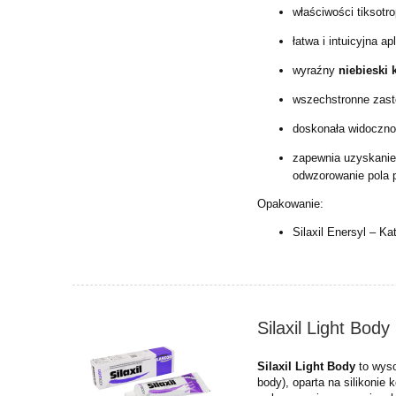
właściwości tiksotr
łatwa i intuicyjna ap
wyraźny
niebieski 
wszechstronne zas
doskonała widocznoś
zapewnia uzyskani
odwzorowanie pola 
Opakowanie:
Silaxil Enersyl – Ka
Silaxil Light Bod
Silaxil Light Body
to wyso
body), oparta na silikonie