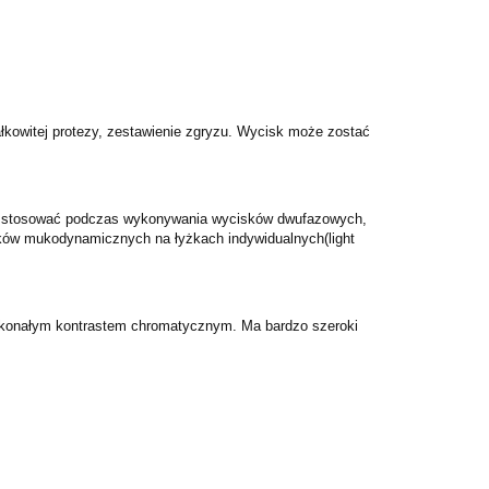
łkowitej protezy, zestawienie zgryzu. Wycisk może zostać
ożna stosować podczas wykonywania wycisków dwufazowych,
sków mukodynamicznych na łyżkach indywidualnych(light
doskonałym kontrastem chromatycznym. Ma bardzo szeroki