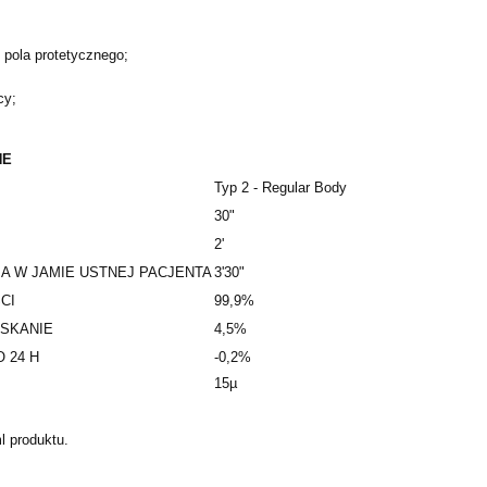
 pola protetycznego;
cy;
NE
Typ 2 - Regular Body
30"
2'
A W JAMIE USTNEJ PACJENTA
3'30"
CI
99,9%
SKANIE
4,5%
 24 H
-0,2%
15µ
l produktu.