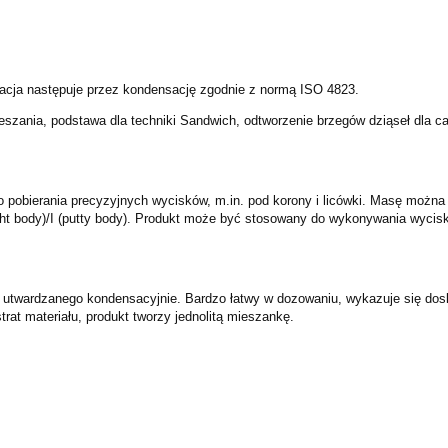
yzacja następuje przez kondensację zgodnie z normą ISO 4823.
zania, podstawa dla techniki Sandwich, odtworzenie brzegów dziąseł dla ca
 do pobierania precyzyjnych wycisków, m.in. pod korony i licówki. Masę m
ight body)/I (putty body). Produkt może być stosowany do wykonywania wyci
.
ikonu utwardzanego kondensacyjnie. Bardzo łatwy w dozowaniu, wykazuje się 
rat materiału, produkt tworzy jednolitą mieszankę.