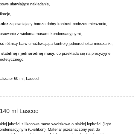
opowe ułatwiające nakładanie,
likacja,
kolor
zapewniający bardzo dobry kontrast podczas mieszania,
tosowanie z wieloma masami kondensacyjnymi,
ć różnicy barw umożliwiająca kontrolę jednorodności mieszanki,
e
stabilnej i jednorodnej masy
, co przekłada się na precyzyjne
protetycznego.
talizator 60 ml, Lascod
y 140 ml Lascod
kiej jakości silikonowa masa wyciskowa o niskiej lepkości (light
 kondensacyjnym (C-silikon). Materiał przeznaczony jest do