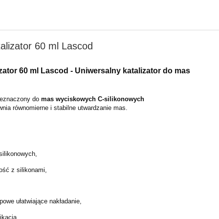
talizator 60 ml Lascod
izator 60 ml Lascod -
Uniwersalny katalizator do mas
rzeznaczony do
mas wyciskowych C-silikonowych
wnia równomierne i stabilne utwardzanie mas.
silikonowych,
ość z silikonami,
opowe ułatwiające nakładanie,
likacja,