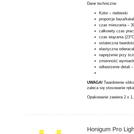
Dane techniczne:
Kolor – niebieski
proporcje baza/katal
czas mieszania – 3
całkowity czas pracy
czas wiązania (23°C
ostateczna twardość
elastyczna odwraca
naprężenie przy ści
zmienność wymiarów
odtworzenie detali 
UWAGA!
Twardnienie silik
zaleca się stosowanie ręk
Opakowanie zawiera 2 x 1,5
Honigum Pro Ligh