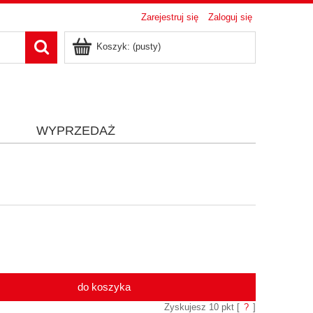
Zarejestruj się
Zaloguj się
Koszyk:
(pusty)
i
WYPRZEDAŻ
do koszyka
Zyskujesz
10
pkt [
?
]