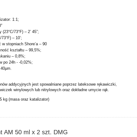
izator: 1:1;
0”
 (23°C/73°F) – 2’ 45”;
/73°F) – 10’;
 w stopniach Shore’a – 90
lność kształtu – 99,5%;
skaniu – 0,8%;
 po 24h - -0,02%;
– 40µm.
onów addycyjnych jest spowalniane poprzez lateksowe rękawiczki,
awiczek winylowych lub nitrylowych oraz dokładne umycie rąk.
 kg (masa oraz katalizator)
t AM 50 ml x 2 szt. DMG