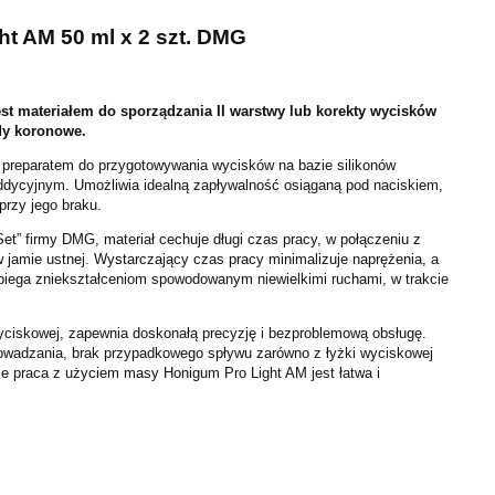
t AM 50 ml x 2 szt. DMG
st materiałem do sporządzania II warstwy lub korekty wycisków
dy koronowe.
 preparatem do przygotowywania wycisków na bazie silikonów
ddycyjnym. Umożliwia idealną zapływalność osiąganą pod naciskiem,
przy jego braku.
 Set” firmy DMG, materiał cechuje długi czas pracy, w połączeniu z
 jamie ustnej. Wystarczający czas pracy minimalizuje naprężenia, a
obiega zniekształceniom spowodowanym niewielkimi ruchami, w trakcie
ciskowej, zapewnia doskonałą precyzję i bezproblemową obsługę.
owadzania, brak przypadkowego spływu zarówno z łyżki wyciskowej
, że praca z użyciem masy Honigum Pro Light AM jest łatwa i