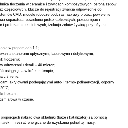
chnika tłoczenia w ceramice i żywicach kompozytowych, osłona zębów
z częściowych, klucze do rejestracji zwarcia odpowiednie do
temów CAD, modele robocze podczas naprawy protez, powielenie
a separatora, powielenie protez całkowitych, przesunięcie i
e i protezach szkieletowych, izolacja zębów żywicą przy użyciu
zanie w proporcjach 1:1;
owania skanerami optycznymi, laserowymi i dotykowymi;
ik tłoczenia;
 odtwarzaniu detali – 40 micron;
ć osiągnięcia w krótkim tempie;
a ciśnienie;
cami akrylowymi podlegającymi auto- i termo- polimeryzacji, odporny
120°C;
ki frezami;
rozmiarowa w czasie.
proporcjach nabrać dwa składniki (bazę i katalizator) za pomocą
iarek i mieszać energiczne do uzyskania jednolitej masy.