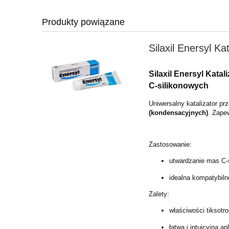
Produkty powiązane
Silaxil Enersyl Ka
Silaxil Enersyl Katal
C-silikonowych
Uniwersalny katalizator p
(kondensacyjnych)
. Zape
Zastosowanie:
utwardzanie mas C-
idealna kompatybiln
Zalety:
właściwości tiksotr
łatwa i intuicyjna ap