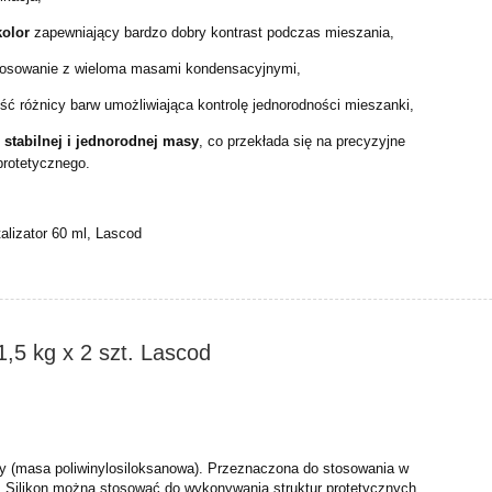
kolor
zapewniający bardzo dobry kontrast podczas mieszania,
tosowanie z wieloma masami kondensacyjnymi,
ć różnicy barw umożliwiająca kontrolę jednorodności mieszanki,
e
stabilnej i jednorodnej masy
, co przekłada się na precyzyjne
protetycznego.
talizator 60 ml, Lascod
,5 kg x 2 szt. Lascod
ny (masa poliwinylosiloksanowa). Przeznaczona do stosowania w
. Silikon można stosować do wykonywania struktur protetycznych