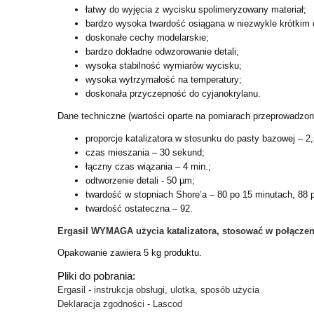
łatwy do wyjęcia z wycisku spolimeryzowany materiał;
bardzo wysoka twardość osiągana w niezwykle krótkim 
doskonałe cechy modelarskie;
bardzo dokładne odwzorowanie detali;
wysoka stabilność wymiarów wycisku;
wysoka wytrzymałość na temperatury;
doskonała przyczepność do cyjanokrylanu.
Dane techniczne (wartości oparte na pomiarach przeprowadzon
proporcje katalizatora w stosunku do pasty bazowej – 2
czas mieszania – 30 sekund;
łączny czas wiązania – 4 min.;
odtworzenie detali - 50 µm;
twardość w stopniach Shore’a – 80 po 15 minutach, 88 
twardość ostateczna – 92.
Ergasil WYMAGA użycia katalizatora, stosować w połączeni
Opakowanie zawiera 5 kg produktu.
Pliki do pobrania:
Ergasil - instrukcja obsługi, ulotka, sposób użycia
Deklaracja zgodności - Lascod