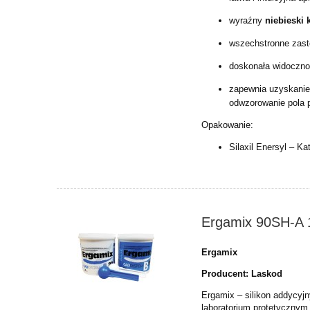
wyraźny
niebieski 
wszechstronne zas
doskonała widocznoś
zapewnia uzyskani
odwzorowanie pola 
Opakowanie:
Silaxil Enersyl – Ka
Ergamix 90SH-A 1
Ergamix
Producent: Laskod
Ergamix – silikon addycyj
laboratorium protetycznym