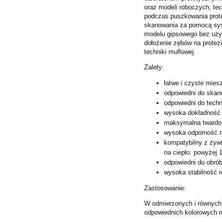
oraz modeli roboczych, te
podczas puszkowania prote
skanowania za pomocą sys
modelu gipsowego bez użyci
dołożenie zębów na protezi
techniki muflowej.
Zalety:
łatwe i czyste mies
odpowiedni do skan
odpowiedni do techn
wysoka dokładność w
maksymalna twardoś
wysoka odporność n
kompatybilny z żywi
na ciepło: powyżej 
odpowiedni do obrób
wysoka stabilność 
Zastosowanie:
W odmierzonych i równych 
odpowiednich kolorowych m