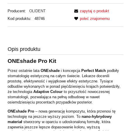
Producent:
OLIDENT
zapytaj o produkt
Kod produktu:
48746
poleć znajomemu
Opis produktu
ONEshade Pro Kit
Przez ostatnie lata
ONEshade
i koncepcja
Perfect Match
podbiły
stomatologię estetyczną na całym świecie. Lekarze docenili
prostotę, efektywność i wyjątkowe efekty estetyczne. Tysiące
odbudów wykonanych w ponad pięćdziesięciu krajach potwierdziły,
że technologia
Adaptive Colour
to przyszłość nowoczesnej
stomatologii, pozwalająca na pełną odbudowę w nawet
osiemdziesięciu procentach przypadków posterior.
ONEshade Pro
– nowa generację kompozytu, która przenosi tę
technologię na jeszcze wyższy poziom. To
nano-hybrydowy
materiał
stworzony w oparciu o udoskonaloną formułę, która
zapewnia jeszcze lepsze dopasowanie koloru, wyższą