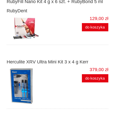
RubyFill Nano Kit 4 g x 6 szt. + RubyBond 5 ml
RubyDent
129,00 zł
do koszyka
Herculite XRV Ultra Mini Kit 3 x 4 g Kerr
379,00 zł
do koszyka