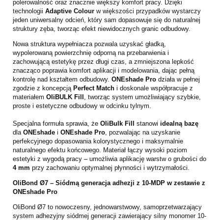
polerowalność oraz znacznie większy komfort pracy. Dzięki
technologii
Adaptive Colour
w większości przypadków wystarczy
jeden uniwersalny odcień, który sam dopasowuje się do naturalnej
struktury zęba, tworząc efekt niewidocznych granic odbudowy.
Nowa struktura wypełniacza pozwala uzyskać gładką,
wypolerowaną powierzchnię odporną na przebarwienia i
zachowującą estetykę przez długi czas, a zmniejszona lepkość
znacząco poprawia komfort aplikacji i modelowania, dając pełną
kontrolę nad kształtem odbudowy.
ONEshade Pro
działa w pełnej
zgodzie z koncepcją
Perfect Match
i doskonale współpracuje z
materiałem
OliBULK Fill
, tworząc system umożliwiający szybkie,
proste i estetyczne odbudowy w odcinku tylnym.
Specjalna formuła sprawia, że
OliBulk Fill
stanowi
idealną bazę
dla
ONEshade
i
ONEshade Pro
, pozwalając na uzyskanie
perfekcyjnego dopasowania kolorystycznego i maksymalnie
naturalnego efektu końcowego. Materiał łączy wysoki poziom
estetyki z wygodą pracy – umożliwia aplikację warstw o grubości do
4 mm
przy zachowaniu optymalnej płynności i wytrzymałości.
OliBond Ø7 – Siódmą generacja adhezji z 10-MDP w zestawie z
ONEshade Pro
OliBond Ø7 to nowoczesny, jednowarstwowy, samoprzetwarzający
system adhezyjny siódmej generacji zawierający silny monomer 10-