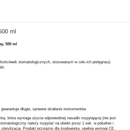
500 ml
ay, 500 ml
 końcówek stomatologicznych, stosowanym w celu ich pielęgnacji.
do:
 gwarantuje długie, sprawne działanie instrumentów.
kę, która wymaga użycia odpowiedniej nasadki rozpylającej (nie jest
stomatologiczny należy rozpylać na obiekt przez 1 sek. w południe i
sterylizacją. Produkt przyjazny dla środowiska, spełnia wymogi CE.