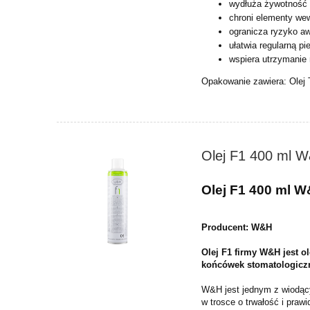
wydłuża żywotność k
chroni elementy wew
ogranicza ryzyko aw
ułatwia regularną pi
wspiera utrzymanie 
Opakowanie zawiera: Olej 
Olej F1 400 ml 
Olej F1 400 ml 
Producent: W&H
Olej F1 firmy W&H jest 
końcówek
stomatologicz
W&H jest jednym z wiodąc
w trosce o trwałość i pra