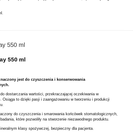
l.
ray 550 ml
ray 550 ml
eznaczony jest do czyszczenia i konserwowania
nych.
 do dostarczania wartości, przekraczającej oczekiwania w
 Osiąga to dzięki pasji i zaangażowaniu w tworzeniu i produkcji
u.
znaczony do czyszczenia i smarowania końcówek
stomatologicznych,
i badania, które pozwoliły na stworzenie
niezawodnego produktu.
mineralnym klasy spożywczej, bezpieczny dla pacjenta.