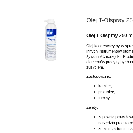
Olej T-Olspray 2
Olej T-Olspray 250 
Olej konserwacyjny w spra
innych instrumentów stoma
żywotność narzędzi. Produk
elementów precyzyjnych na
zużyciem.
Zastosowanie:
kątnice,
prostnice,
turbiny.
Zalety:
zapewnia prawidło
narzędzia pracują pły
zmniejsza tarcie i z