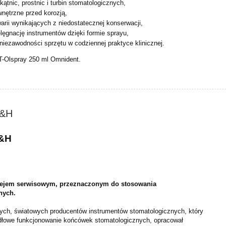
ątnic, prostnic i turbin stomatologicznych,
nętrzne przed korozją,
arii wynikających z niedostatecznej konserwacji,
elęgnację instrumentów dzięki formie sprayu,
niezawodności sprzętu w codziennej praktyce klinicznej.
T-Olspray 250 ml Omnident.
W&H
W&H
olejem serwisowym, przeznaczonym do stosowania
nych.
ych, światowych producentów instrumentów stomatologicznych,
który
widłowe funkcjonowanie końcówek stomatologicznych,
opracował