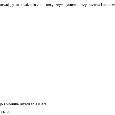
konserwujący, to urządzenia z automatycznym systemem czyszczenia i smaro
go zbiornika urządzenia iCare.
1 l NSK.