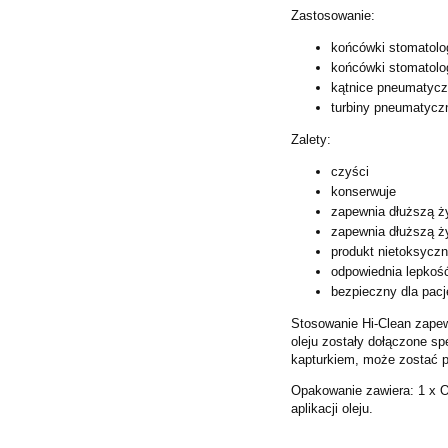
Zastosowanie:
końcówki stomatol
końcówki stomatolo
kątnice pneumatyc
turbiny pneumatycz
Zalety:
czyści
konserwuje
zapewnia dłuższą ż
zapewnia dłuższą 
produkt nietoksycz
odpowiednia lepkoś
bezpieczny dla pacj
Stosowanie Hi-Clean zapew
oleju zostały dołączone spe
kapturkiem, może zostać p
Opakowanie zawiera:
1 x 
aplikacji oleju.