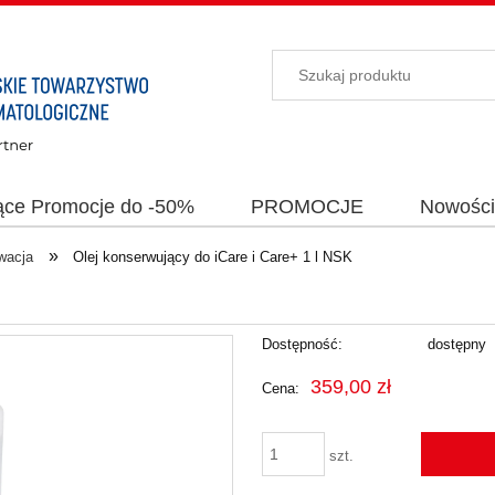
ące Promocje do -50%
PROMOCJE
Nowośc
»
wacja
Olej konserwujący do iCare i Care+ 1 l NSK
Dostępność:
dostępny
359,00 zł
Cena:
szt.