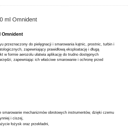
50 ml Omnident
ml Omnident
yu przeznaczony do pielęgnacji i smarowania kątnic, prostnic,
turbin i
tologicznych, zapewniający prawidłową eksploatację i
długą
t w formie aerozolu ułatwia aplikację do trudno
dostępnych
rzędzi, zapewniając ich właściwe smarowanie i
ochronę przed
we smarowanie mechanizmów obrotowych instrumentów,
dzięki czemu
nniej i ciszej,
użycie łożysk oraz przekładni,