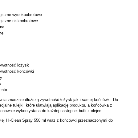
ogiczne wysokoobrotowe
giczne niskoobrotowe
zne
ne
ywotność łożysk
żywotność końcówki
ny
ć
enta
nia znacznie dłuższą żywotność łożysk jak i samej końcówki.
Do
cjalne tulejki, które ułatwiają aplikację produktu, a końcówka
z
onownie wykorzystana do każdej następnej butli z olejem.
Olej Hi-Clean Spray 550 ml wraz z końcówki przeznaczonymi do