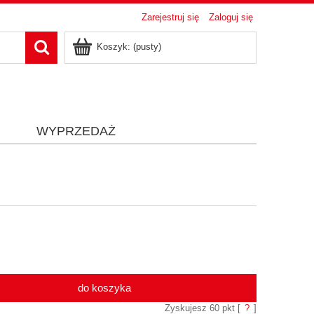
Zarejestruj się
Zaloguj się
Koszyk:
(pusty)
i
WYPRZEDAŻ
do koszyka
Zyskujesz
60
pkt [
?
]