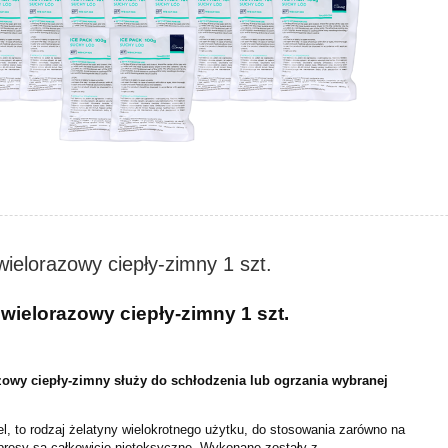
ielorazowy ciepły-zimny 1 szt.
ielorazowy ciepły-zimny 1 szt.
owy ciepły-zimny służy do schłodzenia lub ogrzania wybranej
, to rodzaj żelatyny wielokrotnego użytku, do stosowania zarówno na
mpresy są całkowicie nietoksyczne. Wykonane zostały z