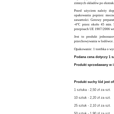
zimnych okładów po ekstrakc
Przed użyciem należy dop
opakowania poprzez mocne
zawartości. Gotowy prepara
-4°C przez około 45 min.
przepisach UE 1907/2006 wr
Jest to produkt jednoraz
przechowywania w lodówce.
Opakowanie: 1 torebka o wy
Podana cena dotyczy 1 sz
Produkt sprzedawany w il
Produkt suchy lód jest o
1 sztuka - 2,50 zł za szt.
10 sztuk - 2,20 zł za szt.
25 sztuk - 2,10 zł za szt.
50 sztuk - 1,90 zł za szt.