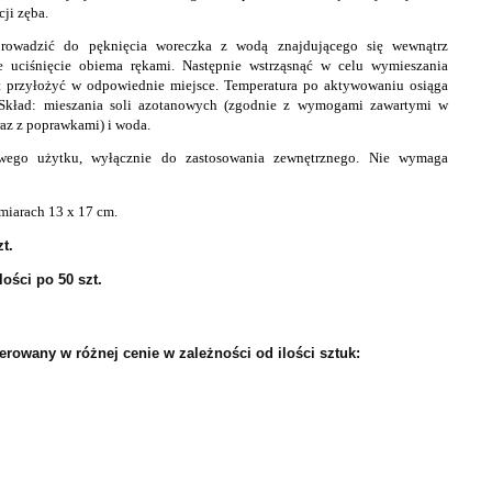
ji zęba.
rowadzić do pęknięcia woreczka z wodą znajdującego się wewnątrz
 uciśnięcie obiema rękami. Następnie wstrząsnąć w celu wymieszania
t przyłożyć w odpowiednie miejsce. Temperatura po aktywowaniu osiąga
Skład: mieszania soli azotanowych (zgodnie z wymogami zawartymi w
az z poprawkami) i woda.
owego użytku, wyłącznie do zastosowania zewnętrznego. Nie wymaga
miarach 13 x 17 cm.
t.
ości po 50 szt.
ferowany w różnej cenie w zależności od ilości sztuk: