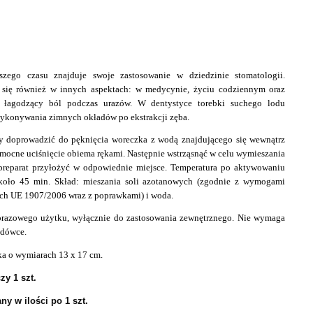
zego czasu znajduje swoje zastosowanie w dziedzinie stomatologii.
 się również w innych aspektach: w medycynie, życiu codziennym oraz
k łagodzący ból podczas urazów. W dentystyce torebki suchego lodu
wykonywania zimnych okładów po ekstrakcji zęba.
y doprowadzić do pęknięcia woreczka z wodą znajdującego się wewnątrz
mocne uciśnięcie obiema rękami. Następnie wstrząsnąć w celu wymieszania
preparat przyłożyć w odpowiednie miejsce. Temperatura po aktywowaniu
około 45 min.
Skład: mieszania soli azotanowych (zgodnie z wymogami
ach UE 1907/2006 wraz z poprawkami) i woda.
norazowego użytku, wyłącznie do zastosowania zewnętrznego. Nie wymaga
odówce.
ka o wymiarach 13 x 17 cm.
zy 1 szt.
ny w ilości po 1 szt.