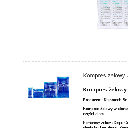
Kompres żelowy w
Kompres żelowy w
Producent: Dispotech Srl
Kompres żelowy wieloraz
części ciała.
Kompresy żelowe Dispo Gel
ciepło jak i na zimno. Ko