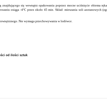
 znajdującego się wewnątrz opakowania poprzez mocne uciśnięcie obiema ręka
wowaniu osiąga -4°C przez około 45 min.
Skład: mieszania soli azotanowych (
a zewnętrznego. Nie wymaga przechowywania w lodówce.
ści od ilości sztuk