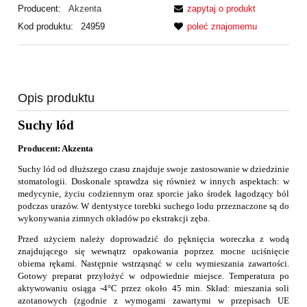
Producent:
Akzenta
zapytaj o produkt
Kod produktu:
24959
poleć znajomemu
Opis produktu
Suchy lód
Producent: Akzenta
Suchy lód od dłuższego czasu znajduje swoje zastosowanie w dziedzinie
stomatologii. Doskonale sprawdza się również w innych aspektach: w
medycynie, życiu codziennym oraz sporcie jako środek łagodzący ból
podczas urazów. W dentystyce torebki suchego lodu przeznaczone są do
wykonywania zimnych okładów po ekstrakcji zęba.
Przed użyciem należy doprowadzić do pęknięcia woreczka z wodą
znajdującego się wewnątrz opakowania poprzez mocne uciśnięcie
obiema rękami. Następnie wstrząsnąć w celu wymieszania zawartości.
Gotowy preparat przyłożyć w odpowiednie miejsce. Temperatura po
aktywowaniu osiąga -4°C przez około 45 min.
Skład: mieszania soli
azotanowych (zgodnie z wymogami zawartymi w przepisach UE