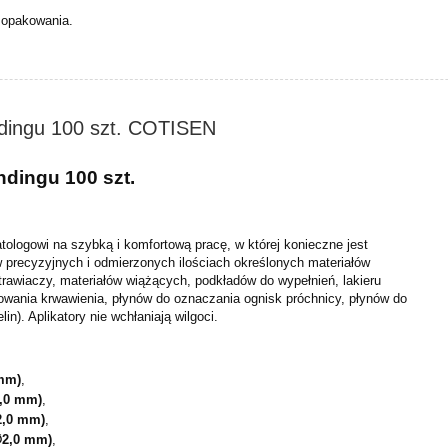
 opakowania.
ndingu 100 szt. COTISEN
ndingu 100 szt.
tologowi na szybką i komfortową pracę, w której konieczne jest
w precyzyjnych i odmierzonych ilościach określonych materiałów
trawiaczy, materiałów wiążących, podkładów do wypełnień, lakieru
owania krwawienia, płynów do oznaczania ognisk próchnicy, płynów do
lin). Aplikatory nie wchłaniają wilgoci.
 mm)
,
,0 mm)
,
2,0 mm)
,
∅2,0 mm)
,