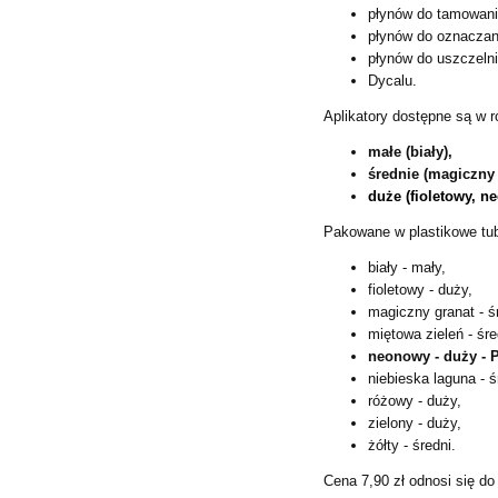
płynów do tamowani
płynów do oznaczani
płynów do uszczelni
Dycalu.
Aplikatory dostępne są w 
małe (biały),
średnie (magiczny 
duże (fioletowy, n
Pakowane w plastikowe tub
biały - mały,
fioletowy - duży,
magiczny granat - ś
miętowa zieleń - śre
neonowy - duży 
niebieska laguna - ś
różowy - duży,
zielony - duży,
żółty - średni.
Cena 7,90 zł odnosi się do