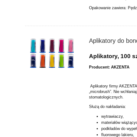
Opakowanie zawiera: Pędz
Aplikatory do bon
Aplikatory, 100 sz
Producent: AKZENTA
Aplikatory firmy AKZENTA 
„microbrush”. Nie wchłania
stomatologicznych.
Służą do nakładania:
wytrawiaczy,
materiałów wiążący
podkładów do wypeł
fluorowego lakieru,