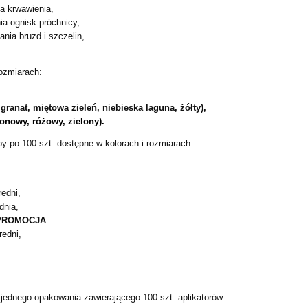
a krwawienia,
a ognisk próchnicy,
ania bruzd i szczelin,
rozmiarach:
granat, miętowa zieleń, niebieska laguna, żółty),
eonowy, różowy, zielony).
y po 100 szt. dostępne w kolorach i rozmiarach:
redni,
dnia,
- PROMOCJA
redni,
 jednego opakowania zawierającego 100 szt. aplikatorów.