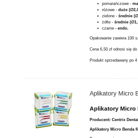
pomarańczowe -
ma
różowe -
duże (∅2
zielone -
średnie (
żółte -
średnie (∅1
czarne
- endo.
Opakowanie zawiera 100 sz
Cena 6,50 zł odnosi się do
Produkt sprzedawany po 4
Aplikatory Micro 
Aplikatory Micro
Producent: Centrix Denta
Aplikatory Micro Benda f