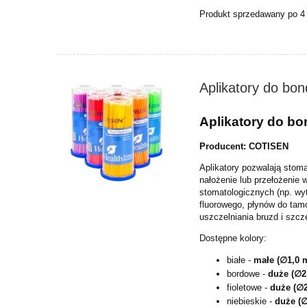
Produkt sprzedawany po 4
Aplikatory do bo
Aplikatory do bo
Producent:
COTISEN
Aplikatory pozwalają stoma
nałożenie lub przełożenie 
stomatologicznych (np. wy
fluorowego, płynów do tam
uszczelniania bruzd i szcze
Dostępne kolory:
białe -
małe (∅1,0
bordowe -
duże (∅2
fioletowe -
duże (∅
niebieskie -
duże (