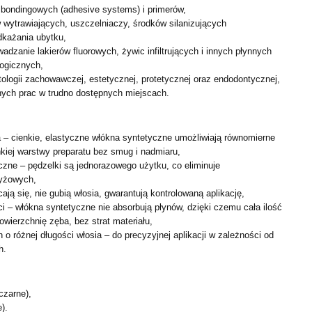
 bondingowych (adhesive systems) i primerów,
 wytrawiających, uszczelniaczy, środków silanizujących
dkażania ubytku,
adzanie lakierów fluorowych, żywic infiltrujących i innych
płynnych
logicznych,
ologii zachowawczej, estetycznej, protetycznej oraz
endodontycznej,
nych prac w trudno dostępnych miejscach.
a – cienkie, elastyczne włókna syntetyczne umożliwiają
równomierne
kiej warstwy preparatu bez smug i nadmiaru,
iczne – pędzelki są jednorazowego użytku, co eliminuje
yżowych,
ają się, nie gubią włosia, gwarantują kontrolowaną aplikację,
oci – włókna syntetyczne nie absorbują płynów, dzięki czemu
cała ilość
powierzchnię zęba, bez strat materiału,
 o różnej długości włosia – do precyzyjnej aplikacji w
zależności od
h.
czarne),
).