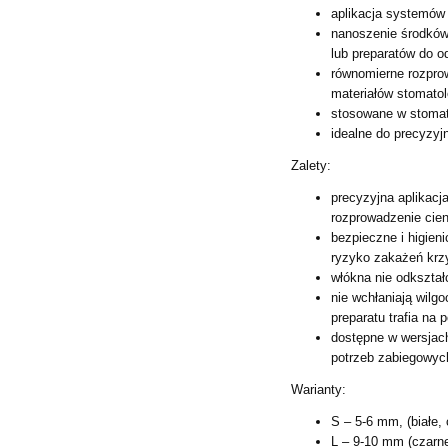
aplikacja systemów
nanoszenie środków
lub
preparatów do o
równomierne rozprow
materiałów stomato
stosowane w stomat
idealne do precyzyj
Zalety:
precyzyjna aplikacj
rozprowadzenie cien
bezpieczne i higien
ryzyko
zakażeń krz
włókna nie odkształc
nie wchłaniają wilg
preparatu trafia na 
dostępne w wersjach
potrzeb zabiegowyc
Warianty:
S – 5-6 mm, (białe, 
L – 9-10 mm (czarne