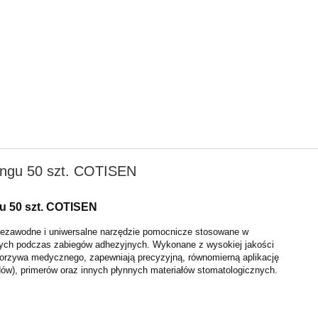
ingu 50 szt. COTISEN
u 50 szt. COTISEN
niezawodne i uniwersalne narzędzie pomocnicze
stosowane w
nych podczas zabiegów adhezyjnych.
Wykonane z wysokiej jakości
tworzywa medycznego,
zapewniają precyzyjną, równomierną aplikację
dów),
primerów oraz innych płynnych materiałów stomatologicznych.