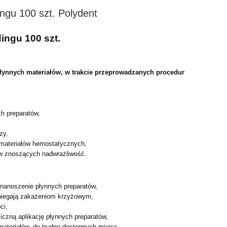
ngu 100 szt. Polydent
ingu 100 szt.
płynnych materiałów, w trakcie przeprowadzanych procedur
h preparatów,
zy,
 materiałów hemostatycznych,
ów znoszących nadwrażliwość.
 nanoszenie płynnych preparatów,
biegają zakażeniom krzyżowym,
ci,
czną aplikację płynnych preparatów,
 materiałów, do trudno dostępnych miejsc.