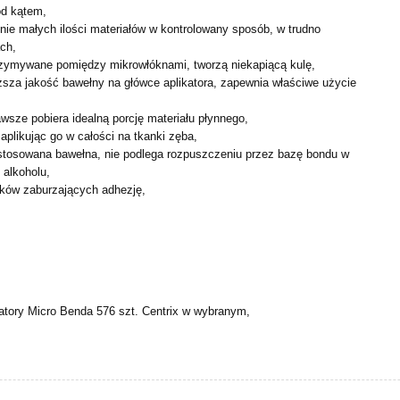
od kątem,
nie małych ilości materiałów w kontrolowany sposób, w
trudno
ch,
trzymywane pomiędzy mikrowłóknami, tworzą niekapiącą kulę,
sza jakość bawełny na główce aplikatora, zapewnia właściwe
użycie
awsze pobiera idealną porcję materiału płynnego,
aplikując go w całości na tkanki zęba,
astosowana bawełna, nie podlega rozpuszczeniu przez bazę
bondu w
 alkoholu,
sków zaburzających adhezję,
atory Micro Benda 576 szt. Centrix w wybranym,