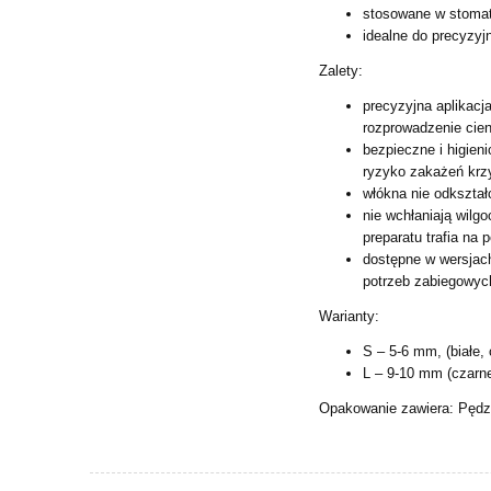
stosowane w stomat
idealne do precyzyj
Zalety:
precyzyjna aplikacj
rozprowadzenie cien
bezpieczne i higien
ryzyko
zakażeń krz
włókna nie odkształc
nie wchłaniają wilg
preparatu trafia na 
dostępne w wersjach
potrzeb zabiegowyc
Warianty:
S – 5-6 mm, (białe, 
L – 9-10 mm (czarne
Opakowanie zawiera: Pędz