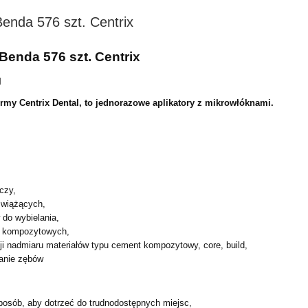
Benda 576 szt. Centrix
 Benda 576 szt. Centrix
l
irmy Centrix Dental, to jednorazowe aplikatory z mikrowłóknami.
czy,
 wiążących,
 do wybielania,
w kompozytowych,
cji nadmiaru materiałów typu cement kompozytowy, core,
build,
wanie zębów
posób, aby dotrzeć do trudnodostępnych miejsc,