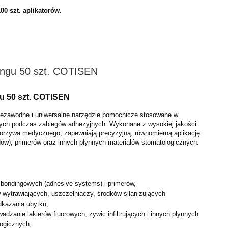
00 szt. aplikatorów.
ingu 50 szt. COTISEN
u 50 szt. COTISEN
niezawodne i uniwersalne narzędzie pomocnicze
stosowane w
nych podczas zabiegów adhezyjnych.
Wykonane z wysokiej jakości
tworzywa medycznego,
zapewniają precyzyjną, równomierną aplikację
dów),
primerów oraz innych płynnych materiałów stomatologicznych.
 bondingowych (adhesive systems) i primerów,
 wytrawiających, uszczelniaczy, środków silanizujących
dkażania ubytku,
adzanie lakierów fluorowych, żywic infiltrujących i innych
płynnych
logicznych,