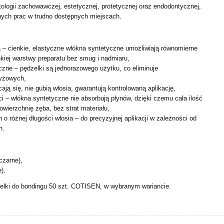
ologii zachowawczej, estetycznej, protetycznej oraz
endodontycznej,
nych prac w trudno dostępnych miejscach.
a – cienkie, elastyczne włókna syntetyczne umożliwiają
równomierne
kiej warstwy preparatu bez smug i nadmiaru,
iczne – pędzelki są jednorazowego użytku, co eliminuje
yżowych,
ają się, nie gubią włosia, gwarantują kontrolowaną aplikację,
oci – włókna syntetyczne nie absorbują płynów, dzięki czemu
cała ilość
powierzchnię zęba, bez strat materiału,
 o różnej długości włosia – do precyzyjnej aplikacji w
zależności od
h.
czarne),
).
elki do bondingu 50 szt. COTISEN, w wybranym wariancie.