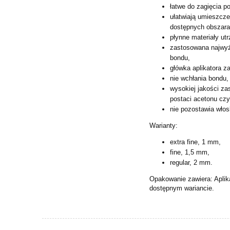
łatwe do zagięcia p
ułatwiają umieszcze
dostępnych obszara
płynne materiały u
zastosowana najwyż
bondu,
główka aplikatora z
nie wchłania bondu, 
wysokiej jakości z
postaci acetonu czy
nie pozostawia wło
Warianty:
extra fine, 1 mm,
fine, 1,5 mm,
regular, 2 mm.
Opakowanie zawiera: Aplik
dostępnym
wariancie.