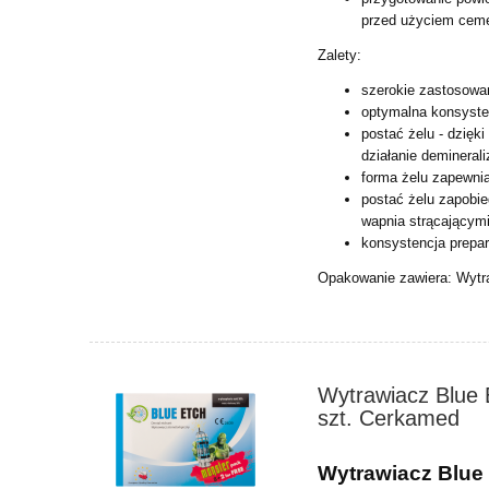
przed użyciem cem
Zalety:
szerokie zastosowa
optymalna konsyste
postać żelu - dzięk
działanie
deminerali
forma żelu zapewnia
postać żelu zapobi
wapnia
strącającymi
konsystencja prepar
Opakowanie zawiera: Wytr
Wytrawiacz Blue
szt. Cerkamed
Wytrawiacz Blue