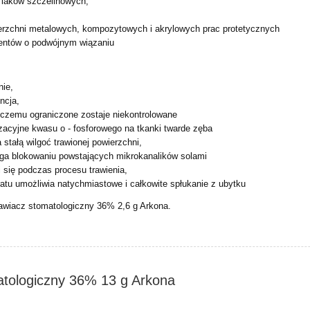
 laków szczelinowych,
erzchni metalowych, kompozytowych i akrylowych prac
protetycznych
entów o podwójnym wiązaniu
nie,
ncja,
i czemu ograniczone zostaje niekontrolowane
zacyjne kwasu o - fosforowego na tkanki twarde zęba
 stałą wilgoć trawionej powierzchni,
ega blokowaniu powstających mikrokanalików solami
 się podczas procesu trawienia,
atu umożliwia natychmiastowe i całkowite spłukanie z ubytku
awiacz stomatologiczny 36% 2,6 g Arkona.
tologiczny 36% 13 g Arkona