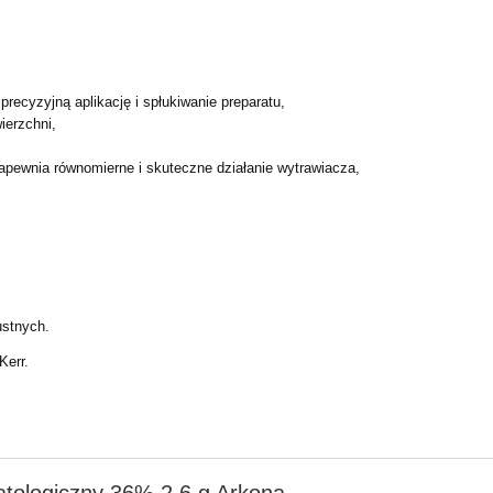
precyzyjną aplikację i spłukiwanie preparatu,
ierzchni,
zapewnia równomierne i skuteczne działanie wytrawiacza,
ustnych.
Kerr.
tologiczny 36% 2,6 g Arkona