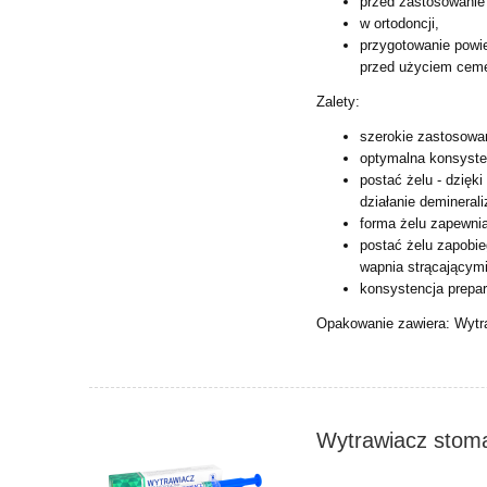
przed zastosowanie
w ortodoncji,
przygotowanie powi
przed użyciem cem
Zalety:
szerokie zastosowa
optymalna konsyste
postać żelu - dzięk
działanie
deminerali
forma żelu zapewnia
postać żelu zapobi
wapnia
strącającymi
konsystencja prepar
Opakowanie zawiera: Wytr
Wytrawiacz stoma