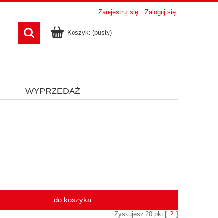
Zarejestruj się
Zaloguj się
Koszyk:
(pusty)
i
WYPRZEDAŻ
do koszyka
Zyskujesz
20
pkt [
?
]