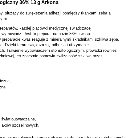
logiczny 36% 13 g Arkona
y, służący do zwiększenia adhezji pomiędzy tkankami zęba a
wymi.
eparatów, każdej placówki medycznej świadczącej
t wytrawiacz. Jest to preparat na bazie 36% kwasu
 preparacie kwas reaguje z mineralnymi składnikami szkliwa zęba,
e. Dzięki temu zwiększa się adhezja i utrzymanie
ch. Trawienie wytrawiaczem stomatologicznym, prowadzi również
chniowej, co znacznie poprawia zwilżalność szkliwa przez
iczne,
zne
,
 światłoutwardzalne,
 laków szczelinowych,
erzchni metalowych, kompozytowych i akrylowych prac
protetycznych