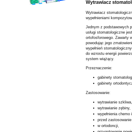
Wytrawiacz stomato
Wytrawiacz stomatologiczn
wypełnieniami kompozyto
Jednym z podstawowych pr
usługi
stomatologiczne jes
ortofosforowego.
Zawarty w
powodując
jego zmatowieni
wypełnień
stomatologiczny
do
wzrostu energii powierz
system
wiążący.
Przeznaczenie:
gabinety stomatolog
gabinety ortodontyc
Zastosowanie:
wytrawianie szkliwa
wytrawianie zębiny,
wypełnienia chemo i
przed zastosowanie
w ortodoncji,
przygotowanie powi