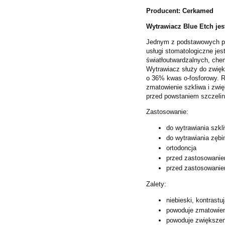
Producent: Cerkamed
Wytrawiacz Blue Etch jes
Jednym z podstawowych pr
usługi stomatologiczne je
światłoutwardzalnych, che
Wytrawiacz służy do zwięk
o 36% kwas o-fosforowy. 
zmatowienie szkliwa i zwi
przed powstaniem szczelin
Zastosowanie:
do wytrawiania szkl
do wytrawiania zębi
ortodoncja
przed zastosowanie
przed zastosowaniem
Zalety:
niebieski, kontrastu
powoduje zmatowien
powoduje zwiększen