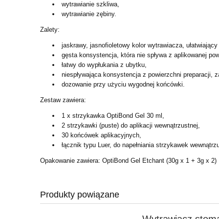
wytrawianie szkliwa,
wytrawianie zębiny.
Zalety:
jaskrawy, jasnofioletowy kolor wytrawiacza, ułatwiający 
gęsta konsystencja, która nie spływa z aplikowanej pow
łatwy do wypłukania z ubytku,
niespływająca konsystencja z powierzchni preparacji, 
dozowanie przy użyciu wygodnej końcówki.
Zestaw zawiera:
1 x strzykawka OptiBond Gel 30 ml,
2 strzykawki (puste) do aplikacji wewnątrzustnej,
30 końcówek aplikacyjnych,
łącznik typu Luer, do napełniania strzykawek wewnątrz
Opakowanie zawiera: OptiBond Gel Etchant (30g x 1 + 3g x 2) 
Produkty powiązane
Wytrawiacz stoma