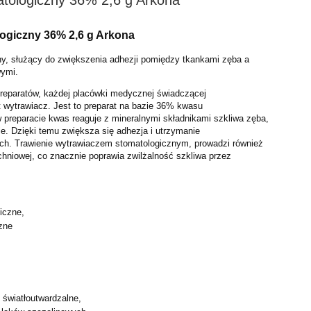
ogiczny 36% 2,6 g Arkona
y, służący do zwiększenia adhezji pomiędzy tkankami zęba a
wymi.
eparatów, każdej placówki medycznej świadczącej
t wytrawiacz. Jest to preparat na bazie 36% kwasu
 preparacie kwas reaguje z mineralnymi składnikami szkliwa zęba,
e. Dzięki temu zwiększa się adhezja i utrzymanie
ch. Trawienie wytrawiaczem stomatologicznym, prowadzi również
chniowej, co znacznie poprawia zwilżalność szkliwa przez
iczne,
zne
,
 światłoutwardzalne,