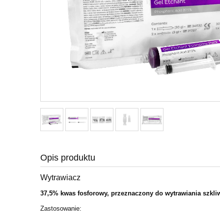
Opis produktu
Wytrawiacz
37,5% kwas fosforowy, przeznaczony do wytrawiania szkliw
Zastosowanie: