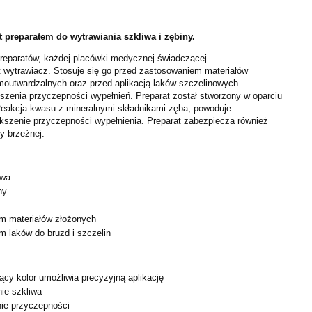
t preparatem do wytrawiania szkliwa i zębiny.
eparatów, każdej placówki medycznej świadczącej
st wytrawiacz. Stosuje się go przed zastosowaniem materiałów
moutwardzalnych oraz przed aplikacją laków szczelinowych.
szenia przyczepności wypełnień. Preparat został stworzony w oparciu
Reakcja kwasu z mineralnymi składnikami zęba, powoduje
ększenie przyczepności wypełnienia. Preparat zabezpiecza również
y brzeżnej.
iwa
ny
m materiałów złożonych
 laków do bruzd i szczelin
jący kolor umożliwia precyzyjną aplikację
ie szkliwa
ie przyczepności