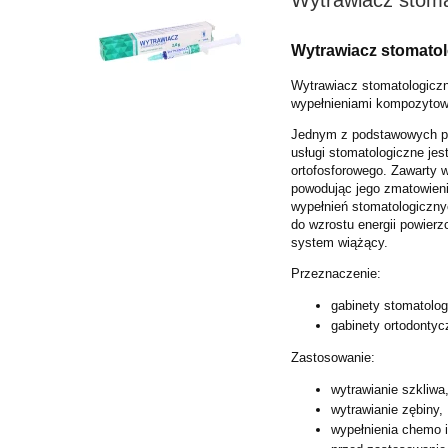
Wytrawiacz stomatol
Wytrawiacz stomatologiczn
wypełnieniami kompozyto
Jednym z podstawowych pr
usługi
stomatologiczne jes
ortofosforowego.
Zawarty w
powodując
jego zmatowieni
wypełnień
stomatologiczny
do
wzrostu energii powierz
system
wiążący.
Przeznaczenie:
gabinety stomatolog
gabinety ortodontyc
Zastosowanie:
wytrawianie szkliwa
wytrawianie zębiny,
wypełnienia chemo i