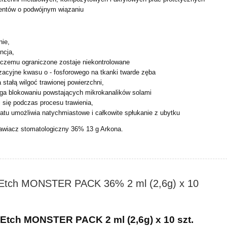
entów o podwójnym wiązaniu
nie,
ncja,
i czemu ograniczone zostaje niekontrolowane
zacyjne kwasu o - fosforowego na tkanki twarde zęba
 stałą wilgoć trawionej powierzchni,
ega blokowaniu powstających mikrokanalików solami
 się podczas procesu trawienia,
atu umożliwia natychmiastowe i całkowite spłukanie z ubytku
awiacz stomatologiczny 36% 13 g Arkona.
 Etch MONSTER PACK 36% 2 ml (2,6g) x 10
 Etch MONSTER PACK 2 ml (2,6g) x 10 szt.