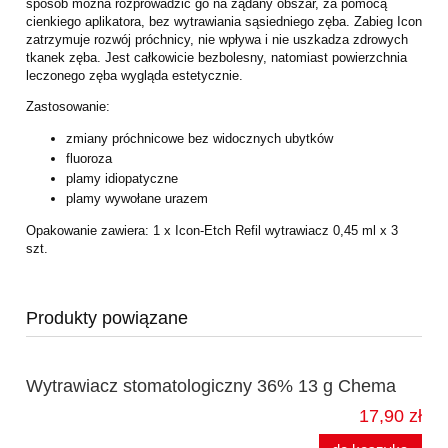
sposób
można rozprowadzić go na żądany obszar, za pomocą
cienkiego aplikatora, bez
wytrawiania sąsiedniego zęba.
Zabieg Icon
zatrzymuje rozwój próchnicy, nie wpływa i nie uszkadza zdrowych
tkanek zęba. Jest całkowicie bezbolesny, natomiast powierzchnia
leczonego zęba wygląda estetycznie.
Zastosowanie:
zmiany próchnicowe bez widocznych ubytków
fluoroza
plamy idiopatyczne
plamy wywołane urazem
Opakowanie zawiera: 1 x Icon-Etch Refil wytrawiacz 0,45 ml x 3
szt.
Produkty powiązane
Wytrawiacz stomatologiczny 36% 13 g Chema
17,90 zł