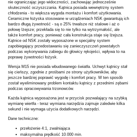
nie ograniczając jego widoczności, zachowując jednocześnie
skuteczność oczyszczania. Kątnica posiada wewnętrzny system
chłodzenia - to większa wygoda montażu i komfort użytkowania.
Ceramiczne łożyska stosowane w urządzeniach NSK gwarantują ich
bardzo długą żywotność - są o 25% trwalsze niż stalowe i aż o
połowę lżejsze; przekłada się to nie tylko na wytrzymałość, ale
także komfort pracy, ponieważ cała konstrukcja staje się lżejsza.
Kątnice od NSK zostały wyposażone w specjalny system
zapobiegający przedostawaniu się zanieczyszczeń powstałych
podczas wykonywania zabiegu do głowicy rękojeści, wpływa to na
poprawę żywotności łożysk.
Wersja M15 nie posiada wbudowanego światła. Uchwyt kątnicy stał
się cieńszy, zgodnie z prośbami ze strony użytkowników, aby
jeszcze bardziej poprawić wygodę i komfort pracy. W ten sposób
został wyeliminowany problem kontaktu kątnicy z przednimi zębami
podczas opracowywania trzonowców.
Każda kątnica wyposażona jest w przycisk pozwalający na szybką
wymianę wiertła - teraz wymiana narzędzia zajmuje zaledwie kilka
sekund i nie wymaga użycia dodatkowych narzędzi.
Dane techniczne:
przełożenie 4:1, zwalniająca
maksymalna prędkość 10.000 min.