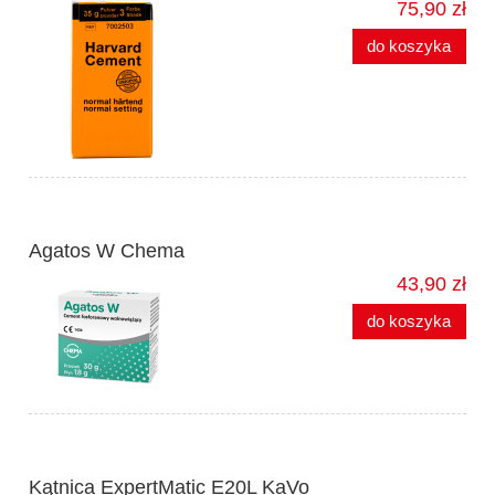
75,90 zł
do koszyka
Agatos W Chema
43,90 zł
do koszyka
Kątnica ExpertMatic E20L KaVo