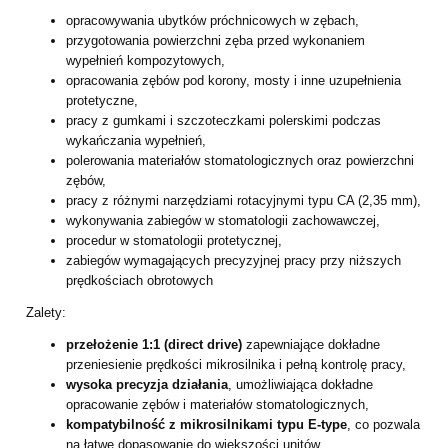
opracowywania ubytków próchnicowych w zębach,
przygotowania powierzchni zęba przed wykonaniem
wypełnień kompozytowych,
opracowania zębów pod korony, mosty i inne uzupełnienia
protetyczne,
pracy z gumkami i szczoteczkami polerskimi podczas
wykańczania wypełnień,
polerowania materiałów stomatologicznych oraz powierzchni
zębów,
pracy z różnymi narzędziami rotacyjnymi typu CA (2,35 mm),
wykonywania zabiegów w stomatologii zachowawczej,
procedur w stomatologii protetycznej,
zabiegów wymagających precyzyjnej pracy przy niższych
prędkościach obrotowych
Zalety:
przełożenie 1:1 (direct drive)
zapewniające dokładne
przeniesienie prędkości mikrosilnika i pełną kontrolę pracy,
wysoka precyzja działania
, umożliwiająca dokładne
opracowanie zębów i materiałów stomatologicznych,
kompatybilność z mikrosilnikami typu E-type
, co pozwala
na łatwe dopasowanie do większości unitów