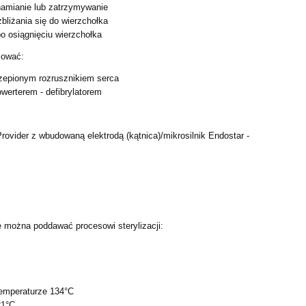
amianie lub zatrzymywanie
zbliżania się do wierzchołka
o osiągnięciu wierzchołka
sować:
zepionym rozrusznikiem serca
owerterem - defibrylatorem
Provider z wbudowaną elektrodą (kątnica)/mikrosilnik
Endostar -
e można poddawać procesowi sterylizacji:
emperaturze 134°C
21°C.