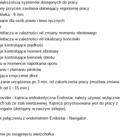
większością systemów dostępnych do pracy
ony przycisk zasilania ułatwiający ergonomię pracy
łówka - 9 mm
wane dla osób prawo i lewo ręcznych
z
ietlacza w zależności od zmiany momentu obrotowego
etlacza w zależności od lokalizacji końcówki
je kontrolujące prędkość
je kontrolujące moment obrotowy
e kontrolujące kierunek obrotu
hu w momencie napotkania oporu
niu i złamaniu pilników
ująca zmęczenie dłoni
zanie urządzenia po 3 min. od zakończenia pracy (
możliwa zmiana
h od 1 - 15 min.)
ovider - kątnica endodontyczna Endostar, należy używać
wyłącznie
ch lub ze stali nierdzewnej.
Kątnica przystosowana jest do pracy z
vigator (dostępny
w naszym sklepie).
w połączeniu z endometrem Endostar - Navigator:
nie po osiągnięciu wierzchołka