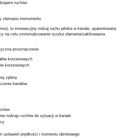
dzajami ruchów:
y złamaniu instrumentu
se), to innowacyjny rodzaj ruchu pilnika w kanale,
opatentowany
cy na celu zminimalizowanie ryzyka
złamania/zaklinowania
ntyczna przeznaczenie:
ałów korzeniowych
ów korzeniowych
ej zębiny
czenie kanałów
ruchów
nie rodzaju ruchów do sytuacji w kanale
acy
am ustawień prędkości i momentu obrotowego