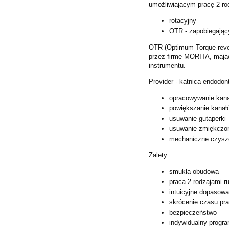
umożliwiającym pracę 2 ro
rotacyjny
OTR - zapobiegając
OTR (Optimum Torque rever
przez firmę MORITA, mają
instrumentu.
Provider - kątnica endodo
opracowywanie kan
powiększanie kanał
usuwanie gutaperki
usuwanie zmiękczon
mechaniczne czysz
Zalety:
smukła obudowa
praca 2 rodzajami 
intuicyjne dopasowa
skrócenie czasu pr
bezpieczeństwo
indywidualny progr