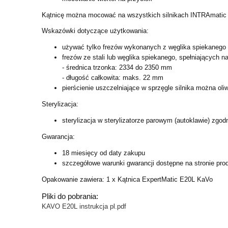
Kątnicę można mocować na wszystkich silnikach INTRAmatic (
Wskazówki dotyczące użytkowania:
używać tylko frezów wykonanych z węglika spiekanego 
frezów ze stali lub węglika spiekanego, spełniających na
- średnica trzonka: 2334 do 2350 mm
- długość całkowita: maks. 22 mm
pierścienie uszczelniające w sprzęgle silnika można o
Sterylizacja:
sterylizacja w sterylizatorze parowym (autoklawie) zgo
Gwarancja:
18 miesięcy od daty zakupu
szczegółowe warunki gwarancji dostępne na stronie prod
Opakowanie zawiera: 1 x Kątnica ExpertMatic E20L KaVo
Pliki do pobrania:
KAVO E20L instrukcja pl.pdf