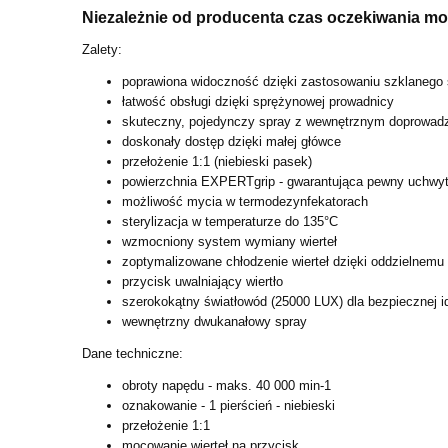
Niezależnie od producenta czas oczekiwania moż
Zalety:
poprawiona widoczność dzięki zastosowaniu szklanego
łatwość obsługi dzięki sprężynowej prowadnicy
skuteczny, pojedynczy spray z wewnętrznym doprowad
doskonały dostęp dzięki małej główce
przełożenie 1:1 (niebieski pasek)
powierzchnia EXPERTgrip - gwarantująca pewny uchwyt 
możliwość mycia w termodezynfekatorach
sterylizacja w temperaturze do 135°C
wzmocniony system wymiany wierteł
zoptymalizowane chłodzenie wierteł dzięki oddzielnemu
przycisk uwalniający wiertło
szerokokątny światłowód (25000 LUX) dla bezpiecznej ide
wewnętrzny dwukanałowy spray
Dane techniczne:
obroty napędu - maks. 40 000 min-1
oznakowanie - 1 pierścień - niebieski
przełożenie 1:1
mocowanie wierteł na przycisk