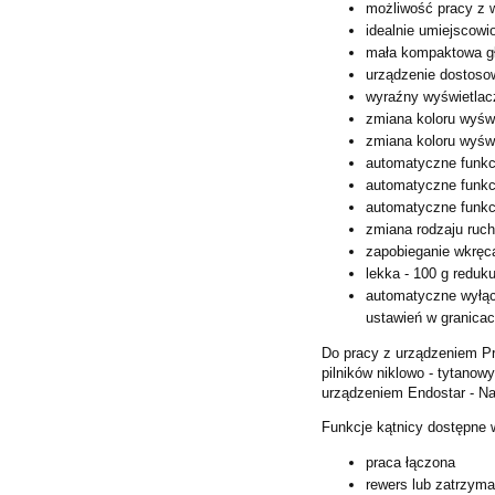
możliwość pracy z 
idealnie umiejscowi
mała kompaktowa g
urządzenie dostoso
wyraźny wyświetlac
zmiana koloru wyśw
zmiana koloru wyświ
automatyczne funkc
automatyczne funkc
automatyczne funkcj
zmiana rodzaju ruc
zapobieganie wkręca
lekka - 100 g reduk
automatyczne wyłąc
ustawień w granicac
Do pracy z urządzeniem Pr
pilników niklowo - tytanowy
urządzeniem Endostar - Na
Funkcje kątnicy dostępne 
praca łączona
rewers lub zatrzyma