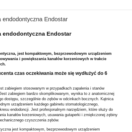
ca endodontyczna Endostar
ca endodontyczna Endostar
odontyczna, jest kompaktowym, bezprzewodowym urządzeniem
owywania i powiększania kanałów korzeniowych w trakcie
ch.
ucenta czas oczekiwania może się wydłużyć do 6
est zabiegiem stosowanym w przypadkach zapalenia i stanów
 Jest zabiegiem bardzo skomplikowanym, wynika to z anatomicznej
go dostępu, szczególnie do zębów w odcinkach bocznych. Kątnica
będnym urządzeniem każdego gabinetu stomatologicznego,
kresu endodoncji. Jest profesjonalnym narzędziem, które służy do
nia kanałów korzeniowych, usuwania gutaperki i zmiękczonej zębiny
 mechanicznego czyszczenia zębów.
ontyczna jest kompaktowym, bezprzewodowym urządzeniem