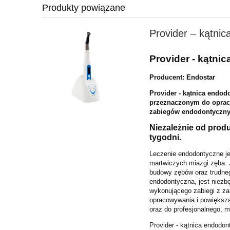
Produkty powiązane
Provider – kątni
Provider - kątni
Producent: Endostar
Provider - kątnica end
przeznaczonym do oprac
zabiegów endodontyczny
Niezależnie od prod
tygodni.
Leczenie endodontyczne j
martwiczych miazgi zęba.
budowy zębów oraz trudne
endodontyczna, jest niez
wykonującego zabiegi z za
opracowywania i powiększa
oraz do profesjonalnego,
Provider - kątnica endod