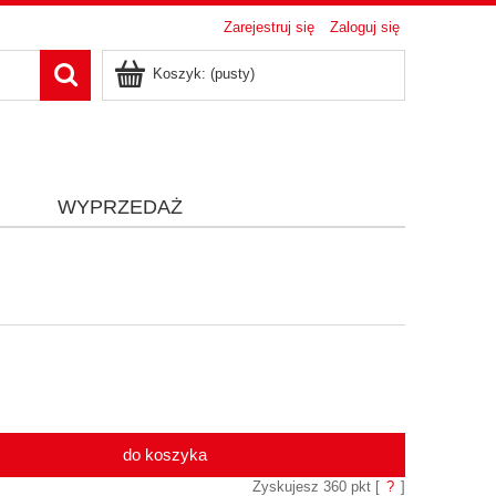
Zarejestruj się
Zaloguj się
Koszyk:
(pusty)
i
WYPRZEDAŻ
do koszyka
Zyskujesz
360
pkt [
?
]