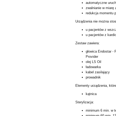
automatyczne uruch
zwalnianie w miarę 
redukcja momentu p
Urządzenia nie można sto
u pacjentów z wszc
u pacjentów z kardi
Zestaw zawiera:
głowica Endostar - 
Provider
olej LS Oil
ładowarka
kabel zasilający
prowadnik
Elementy urządzenia, któr
kątnica
Sterylizacja:
minimum 6 min. w t
minimum 60 min. 1