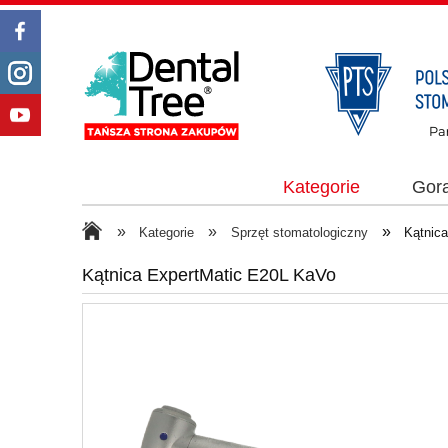
Kategorie
Gor
»
»
»
Kategorie
Sprzęt stomatologiczny
Kątnic
Kątnica ExpertMatic E20L KaVo