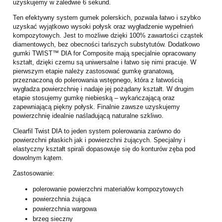
uzyskujemy w zaledwie 6 sekund.
Ten efektywny system gumek polerskich, pozwala łatwo i szybko
uzyskać wyjątkowo wysoki połysk oraz wygładzenie wypełnień
kompozytowych. Jest to możliwe dzięki 100% zawartości cząstek
diamentowych, bez obecności tańszych substytutów. Dodatkowo
gumki TWIST™ DIA for Composite mają specjalnie opracowany
kształt, dzięki czemu są uniwersalne i łatwo się nimi pracuje. W
pierwszym etapie należy zastosować gumkę granatową,
przeznaczoną do polerowania wstępnego, która z łatwością
wygładza powierzchnię i nadaje jej pożądany kształt. W drugim
etapie stosujemy gumkę niebieską – wykańczającą oraz
zapewniającą piękny połysk. Finalnie zawsze uzyskujemy
powierzchnię idealnie naśladującą naturalne szkliwo.
Clearfil Twist DIA to jeden system polerowania zarówno do
powierzchni płaskich jak i powierzchni żujących. Specjalny i
elastyczny kształt spirali dopasowuje się do konturów zęba pod
dowolnym kątem.
Zastosowanie:
polerowanie powierzchni materiałów kompozytowych
powierzchnia żująca
powierzchnia wargowa
brzeg sieczny