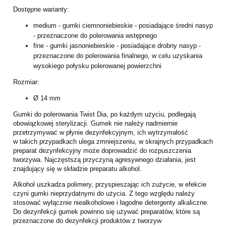
Dostępne warianty:
medium - gumki ciemnoniebieskie - posiadające średni nasyp
- przeznaczone do
polerowania wstępnego
fine - gumki jasnoniebieskie - posiadające drobny nasyp -
przeznaczone do
polerowania finalnego, w celu uzyskania
wysokiego połysku polerowanej powierzchni
Rozmiar:
Ø 14 mm
Gumki do polerowania Twist Dia, po każdym użyciu, podlegają
obowiązkowej sterylizacji.
Gumek nie należy nadmiernie
przetrzymywać w płynie dezynfekcyjnym, ich wytrzymałość
w
takich przypadkach ulega zmniejszeniu, w skrajnych przypadkach
preparat dezynfekcyjny
może doprowadzić do rozpuszczenia
tworzywa. Najczęstszą przyczyną agresywnego
działania, jest
znajdujący się w składzie preparatu alkohol.
Alkohol uszkadza polimery, przyspieszając ich zużycie, w efekcie
czyni gumki
nieprzydatnymi do użycia. Z tego względu należy
stosować wyłącznie niealkoholowe i
łagodne detergenty alkaliczne.
Do dezynfekcji gumek powinno się używać preparatów, które
są
przeznaczone do dezynfekcji produktów z tworzyw