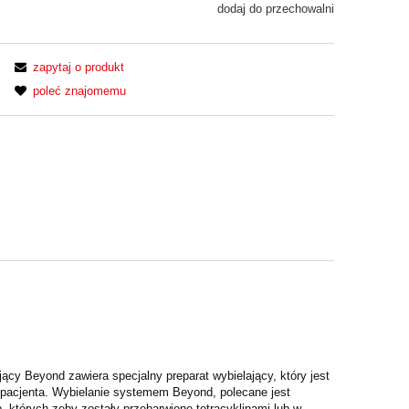
dodaj do przechowalni
zapytaj o produkt
poleć znajomemu
cy Beyond zawiera specjalny preparat wybielający, który jest
pacjenta. Wybielanie systemem Beyond, polecane jest
, których zęby zostały przebarwione tetracyklinami lub w