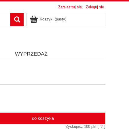
Zarejestruj się
Zaloguj się
Koszyk:
(pusty)
i
WYPRZEDAŻ
do koszyka
Zyskujesz
100
pkt [
?
]