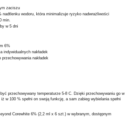
ym zaciszu
% nadtlenku wodoru, która minimalizuje ryzyko
nadwrażliwości
0 min.
by w 5 dni
lem 6%
ia indywidualnych nakładek
o przechowywania nakładek
n być przechowywany temperaturze 5-8 C. Dzięki
przechowywaniu go w
 iż w 100 % spełni on swoją
funkcję, a sam zabieg wybielania spełni
Beyond Corewhite 6% (2,2 ml x 6 szt.) w wybranym, dostępnym