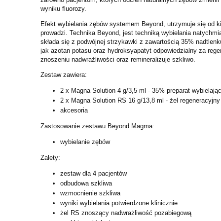
wyniku fluorozy.
Efekt wybielania zębów systemem Beyond, utrzymuje się od kilk
prowadzi. Technika Beyond, jest techniką wybielania natych
składa się z podwójnej strzykawki z zawartością 35% nadtlenk
jak azotan potasu oraz hydroksyapatyt odpowiedzialny za rege
znoszeniu nadwrażliwości oraz remineralizuje szkliwo.
Zestaw zawiera:
2 x Magna Solution 4 g/3,5 ml - 35% preparat wybielają
2 x Magna Solution RS 16 g/13,8 ml - żel regeneracyjny
akcesoria
Zastosowanie zestawu Beyond Magma:
wybielanie zębów
Zalety:
zestaw dla 4 pacjentów
odbudowa szkliwa
wzmocnienie szkliwa
wyniki wybielania potwierdzone klinicznie
żel RS znoszący nadwrażliwość pozabiegową