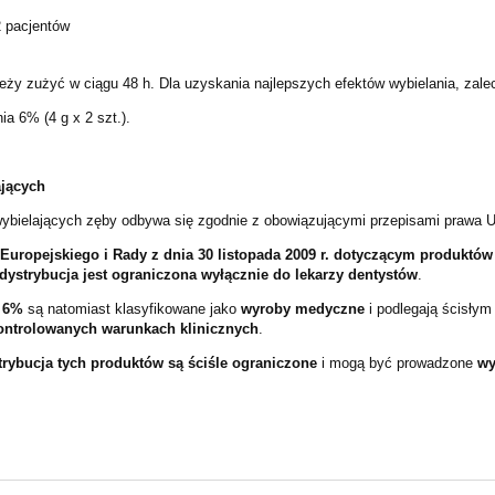
2 pacjentów
ży zużyć w ciągu 48 h. Dla uzyskania najlepszych efektów wybielania, zale
a 6% (4 g x 2 szt.).
ających
wybielających zęby odbywa się zgodnie z obowiązującymi przepisami prawa Un
Europejskiego i Rady z dnia 30 listopada 2009 r. dotyczącym produktó
dystrybucja jest ograniczona wyłącznie do lekarzy dentystów
.
j 6%
są natomiast klasyfikowane jako
wyroby medyczne
i podlegają ścisłym
kontrolowanych warunkach klinicznych
.
trybucja tych produktów są ściśle ograniczone
i mogą być prowadzone
wy