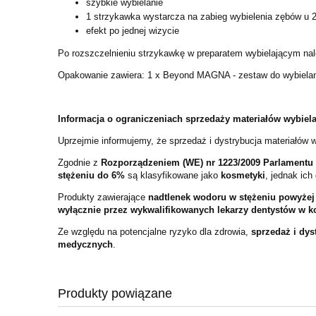
szybkie wybielanie
1 strzykawka wystarcza na zabieg wybielenia zębów u 
efekt po jednej wizycie
Po rozszczelnieniu strzykawkę w preparatem wybielającym nale
Opakowanie zawiera: 1 x Beyond MAGNA - zestaw do wybielani
Informacja o ograniczeniach sprzedaży materiałów wybiel
Uprzejmie informujemy, że sprzedaż i dystrybucja materiałów 
Zgodnie z
Rozporządzeniem (WE) nr 1223/2009 Parlamentu 
stężeniu do 6%
są klasyfikowane jako
kosmetyki
, jednak ich
Produkty zawierające
nadtlenek wodoru w stężeniu powyże
wyłącznie przez wykwalifikowanych lekarzy dentystów w 
Ze względu na potencjalne ryzyko dla zdrowia,
sprzedaż i dys
medycznych
.
Produkty powiązane