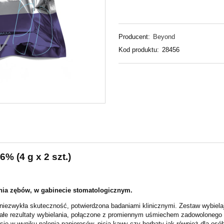
Producent:
Beyond
Kod produktu:
28456
 (4 g x 2 szt.)
nia zębów, w gabinecie stomatologicznym.
niezwykła skuteczność, potwierdzona badaniami klinicznymi. Zestaw wybielają
ałe rezultaty wybielania, połączone z promiennym uśmiechem zadowolonego 
ię w wyniku palenia papierosów, picia kawy czy herbaty jak również dla osób