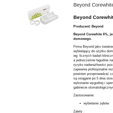
Beyond Corewhite
Beyond Corewhite
Producent: Beyond
Beyond Corewhite 6%, j
domowego.
Firma Beyond jako światowy
wybielający do użytku do
wg. licznych badań klinic
a jednocześnie
łagodnie na
ryzyko
nadwrażliwości po
zapewnia profesjonalne r
powinien przeprowadzać c
są osiągane po 5 dnia sto
wykonanie wygodnej i
sper
gabinecie
stomatologiczny
Zastosowanie:
wybielanie zębów
Zalety :