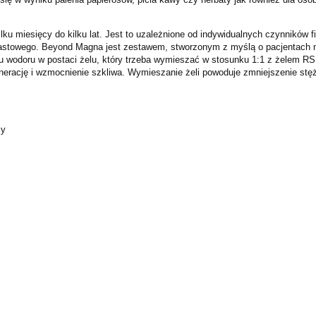
u miesięcy do kilku lat. Jest to uzależnione od indywidualnych czynników fiz
miastowego. Beyond Magna jest zestawem, stworzonym z myślą o pacjentach 
u wodoru w postaci żelu, który trzeba wymieszać w stosunku 1:1 z żelem RS.
nerację i wzmocnienie szkliwa. Wymieszanie żeli powoduje zmniejszenie stę
cy