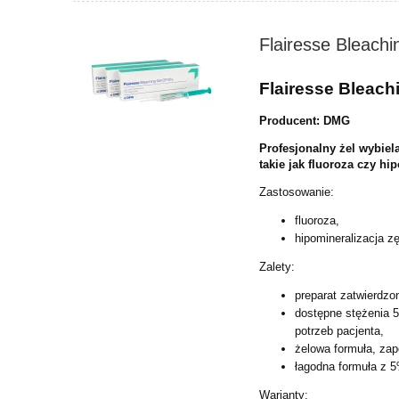
Flairesse Bleach
Flairesse Bleach
Producent: DMG
Profesjonalny żel wybie
takie jak fluoroza czy hi
Zastosowanie:
fluoroza,
hipomineralizacja z
Zalety:
preparat zatwierdz
dostępne stężenia 
potrzeb pacjenta,
żelowa formuła, zap
łagodna formuła z 
Warianty: