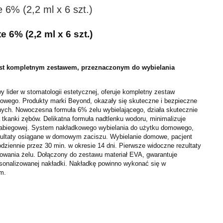
 6% (2,2 ml x 6 szt.)
 6% (2,2 ml x 6 szt.)
est kompletnym zestawem, przeznaczonym do wybielania
 lider w stomatologii estetycznej, oferuje kompletny
zestaw
mowego. Produkty marki Beyond, okazały się
skuteczne i bezpieczne
znych.
Nowoczesna formuła 6% żelu wybielającego, działa skutecznie
 tkanki zębów. Delikatna formuła nadtlenku wodoru, minimalizuje
zabiegowej. System nakładkowego wybielania do użytku
domowego,
ezultaty osiągane w domowym zaciszu.
Wybielanie domowe, pacjent
odziennie przez 30 min. w
okresie 14 dni. Pierwsze widoczne rezultaty
sowania żelu.
Dołączony do zestawu materiał EVA, gwarantuje
sonalizowanej nakładki. Nakładkę powinno wykonać się w
m.