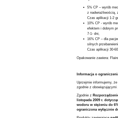
5% CP – wyrób medy
z nadwrażliwością, 
Czas aplikacji 1-2 g
10% CP - wyrób me
efektem i dobrym pr
7-1- dni,
16% CP – dla pacje
silnych przebarwien
Czas aplikacji 30-60
Opakowanie zawiera: Flai
Informacja o ograniczen
Uprzejmie informujemy, że
zgodnie z obowiązującymi 
Zgodnie z
Rozporządzenie
listopada 2009 r. dotyc
wodoru w stężeniu do 6
ograniczona wyłącznie d
Produkty zawierające
nadt