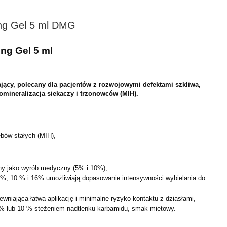
ing Gel 5 ml DMG
ing Gel 5 ml
lający, polecany dla pacjentów z rozwojowymi
defektami szkliwa,
pomineralizacja siekaczy i
trzonowców (MIH).
ębów stałych (MIH),
ony jako wyrób medyczny (5% i 10%),
5%, 10 % i 16% umożliwiają dopasowanie intensywności wybielania do
ewniająca łatwą aplikację i minimalne ryzyko kontaktu z dziąsłami,
5% lub 10 % stężeniem nadtlenku karbamidu, smak miętowy.