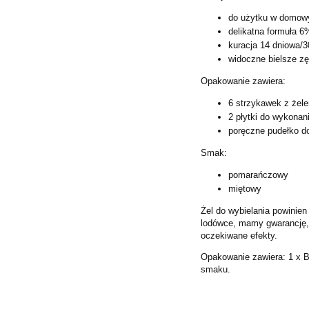
do użytku w domow
delikatna formuła 6
kuracja 14 dniowa/3
widoczne bielsze zę
Opakowanie zawiera:
6 strzykawek z że
2 płytki do wykonan
poręczne pudełko d
Smak:
pomarańczowy
miętowy
Żel do wybielania powinie
lodówce, mamy gwarancję,
oczekiwane efekty.
Opakowanie zawiera:
1 x 
smaku.