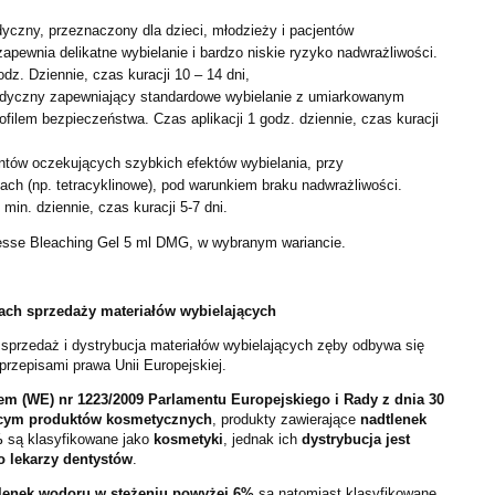
czny, przeznaczony dla dzieci, młodzieży i pacjentów
zapewnia delikatne wybielanie i bardzo niskie ryzyko nadwrażliwości.
odz. Dziennie, czas kuracji 10 – 14 dni,
dyczny zapewniający standardowe wybielanie z umiarkowanym
ofilem bezpieczeństwa. Czas aplikacji 1 godz. dziennie, czas kuracji
ntów oczekujących szybkich efektów wybielania, przy
iach (np. tetracyklinowe), pod warunkiem braku nadwrażliwości.
 min. dziennie, czas kuracji 5-7 dni.
resse Bleaching Gel 5 ml DMG, w wybranym wariancie.
iach sprzedaży materiałów wybielających
 sprzedaż i dystrybucja materiałów wybielających zęby odbywa się
przepisami prawa Unii Europejskiej.
m (WE) nr 1223/2009 Parlamentu Europejskiego i Rady z dnia 30
zącym produktów kosmetycznych
, produkty zawierające
nadtlenek
%
są klasyfikowane jako
kosmetyki
, jednak ich
dystrybucja jest
o lekarzy dentystów
.
lenek wodoru w stężeniu powyżej 6%
są natomiast klasyfikowane