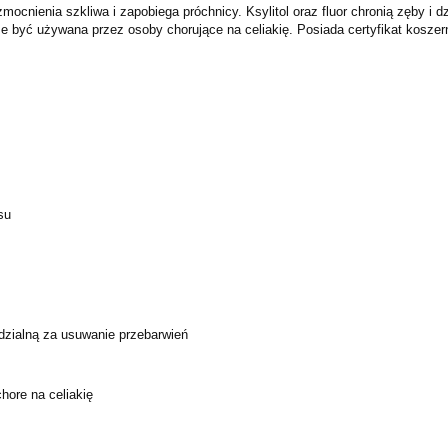
zmocnienia szkliwa i
zapobiega próchnicy. Ksylitol oraz fluor chronią zęby i 
że być używana przez osoby chorujące na celiakię.
Posiada certyfikat koszer
su
edzialną za usuwanie
przebarwień
hore na celiakię