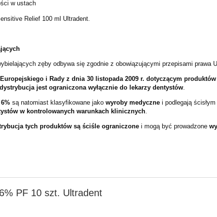
ści w ustach
nsitive Relief 100 ml Ultradent.
ających
wybielających zęby odbywa się zgodnie z obowiązującymi przepisami prawa Un
Europejskiego i Rady z dnia 30 listopada 2009 r. dotyczącym produktó
dystrybucja jest ograniczona wyłącznie do lekarzy dentystów
.
j 6%
są natomiast klasyfikowane jako
wyroby medyczne
i podlegają ścisłym
tystów w kontrolowanych warunkach klinicznych
.
trybucja tych produktów są ściśle ograniczone
i mogą być prowadzone
wy
% PF 10 szt. Ultradent