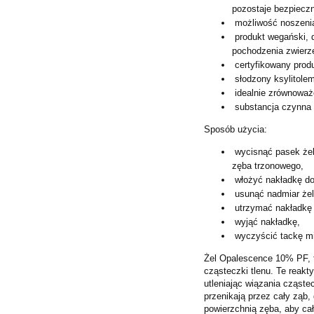
pozostaje
bezpieczn
możliwość noszenia
produkt wegański, 
pochodzenia
zwierz
certyfikowany prod
słodzony ksylitole
idealnie zrównowa
substancja czynna 
Sposób użycia:
wycisnąć pasek żel
zęba trzonowego,
włożyć nakładkę do
usunąć nadmiar że
utrzymać nakładkę 
wyjąć nakładkę,
wyczyścić tackę m
Żel Opalescence 10% PF, to
cząsteczki tlenu. Te reakt
utleniając wiązania cząst
przenikają przez cały ząb,
powierzchnią zęba, aby cał