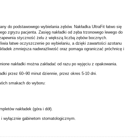
any do podstawowego wybielania zębów. Nakładka UltraFit łatwo się
ego zgryzu pacjenta. Zasięg nakładki od zęba trzonowego lewego do
zapewnia styczność żelu z większą liczbą zębów bocznych.
iwia łatwe oczyszczenie po wybielaniu, a dzięki zawartości azotanu
nakładek zmniejsza nadwrażliwość oraz pomaga ograniczać próchnicę i
nione nakładki można zakładać od razu po wyjęciu z opakowania.
dki przez 60–90 minut dziennie, przez okres 5-10 dni.
dwóch smakach do wyboru:
pletów nakładek (góra i dół).
 i wyłącznie gabinetom stomatologicznym.