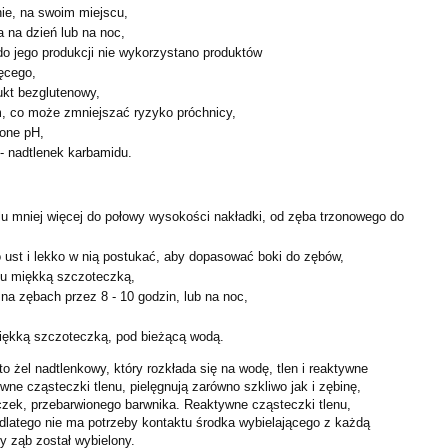
ie, na swoim miejscu,
 na dzień lub na noc,
do jego produkcji nie wykorzystano produktów
ęcego,
ukt bezglutenowy,
m, co może zmniejszać ryzyko próchnicy,
żone pH,
- nadtlenek karbamidu.
u mniej więcej do połowy wysokości nakładki, od zęba
trzonowego do
 ust i lekko w nią postukać, aby dopasować boki do zębów,
lu miękką szczoteczką,
na zębach przez 8 - 10 godzin, lub na noc,
iękką szczoteczką, pod bieżącą wodą.
 żel nadtlenkowy, który rozkłada się na wodę, tlen i
reaktywne
ywne cząsteczki tlenu, pielęgnują zarówno szkliwo
jak i zębinę,
eczek, przebarwionego barwnika. Reaktywne
cząsteczki tlenu,
 dlatego nie ma potrzeby kontaktu środka
wybielającego z każdą
y ząb został wybielony.