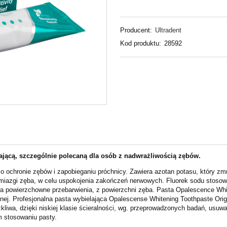
Producent:
Ultradent
Kod produktu:
28592
lającą, szczególnie polecaną dla osób z nadwrażliwością zębów.
 o ochronie zębów i
zapobieganiu próchnicy.
Zawiera azotan potasu, który zm
 miazgi zęba, w celu
uspokojenia zakończeń nerwowych. Fluorek sodu stoso
 powierzchowne przebarwienia, z powierzchni zęba.
Pasta Opalescence Whit
tnej.
Profesjonalna pasta wybielająca Opalescense Whitening Toothpaste Origi
iwa, dzięki niskiej klasie ścieralności, wg.
przeprowadzonych badań, usuwa
ym
stosowaniu pasty.