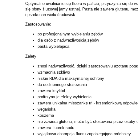
Optymalne uwalnianie się fluoru w paście, przyczynia się do w
się błony śluzowej jamy ustnej.
Pasta nie zawiera glutenu, mo
i
przekonań wielu środowisk.
Zastosowanie:
po profesjonalnym wybielaniu zębów
dla osób z nadwrażliwością zębów
pasta wybielajaca
Zalety:
znosi nadwrażliwość, dzięki zastosowaniu azotanu pota
wzmacnia szkliwo
niskie RDA dla maksymalnej ochrony
do codziennego stosowania
zawiera ksylitol
podtrzymuje efekty wybielania
zawiera unikalna mieszankę tri - krzemionkową odpowi
wegańska
koszerna
nie zawiera glutenu, może być stosowana przez osoby c
zawiera fluorek sodu
wyjątkowa absorpcja fluoru zapobiegająca próchnicy