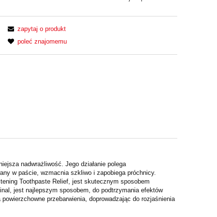
zapytaj o produkt
poleć znajomemu
niejsza nadwrażliwość. Jego działanie polega
wany w paście, wzmacnia
szkliwo i zapobiega próchnicy.
ening Toothpaste Relief, jest skutecznym sposobem
nal, jest
najlepszym sposobem, do podtrzymania efektów
 powierzchowne przebarwienia, doprowadzając do
rozjaśnienia