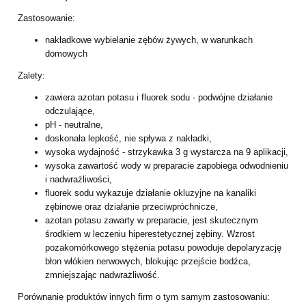
Zastosowanie:
nakładkowe wybielanie zębów żywych, w warunkach
domowych
Zalety:
zawiera azotan potasu i fluorek sodu - podwójne działanie
odczulające,
pH - neutralne,
doskonała lepkość, nie spływa z nakładki,
wysoka wydajność - strzykawka 3 g wystarcza na 9 aplikacji,
wysoka zawartość wody w preparacie zapobiega odwodnieniu
i nadwrażliwości,
fluorek sodu wykazuje działanie okluzyjne na kanaliki
zębinowe oraz działanie
przeciwpróchnicze,
azotan potasu zawarty w preparacie, jest skutecznym
środkiem w leczeniu
hiperestetycznej zębiny. Wzrost
pozakomórkowego stężenia potasu powoduje
depolaryzację
błon włókien nerwowych, blokując przejście bodźca,
zmniejszając
nadwrażliwość.
Porównanie produktów innych firm o tym samym zastosowaniu: