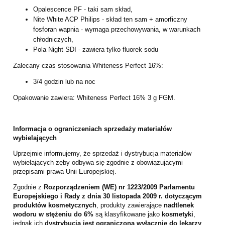
Opalescence PF - taki sam skład,
Nite White ACP Philips - skład ten sam + amorficzny
fosforan wapnia - wymaga przechowywania, w warunkach
chłodniczych,
Pola Night SDI - zawiera tylko fluorek sodu
Zalecany czas stosowania Whiteness Perfect 16%:
3/4 godzin lub na noc
Opakowanie zawiera: Whiteness Perfect 16% 3 g FGM.
Informacja o ograniczeniach sprzedaży materiałów
wybielających
Uprzejmie informujemy, że sprzedaż i dystrybucja materiałów
wybielających zęby odbywa się zgodnie z obowiązującymi
przepisami prawa Unii Europejskiej.
Zgodnie z
Rozporządzeniem (WE) nr 1223/2009 Parlamentu
Europejskiego i Rady z dnia 30 listopada 2009 r. dotyczącym
produktów kosmetycznych
, produkty zawierające
nadtlenek
wodoru w stężeniu do 6%
są klasyfikowane jako
kosmetyki
,
jednak ich
dystrybucja jest ograniczona wyłącznie do lekarzy