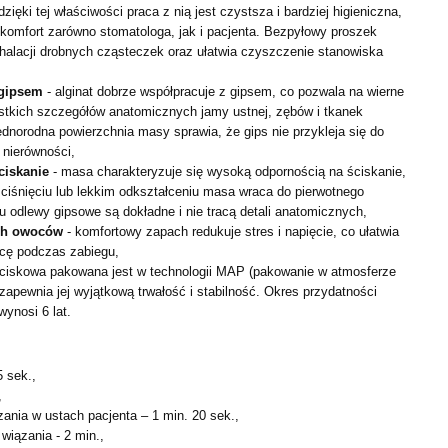
dzięki tej właściwości praca z nią jest czystsza i bardziej
higieniczna,
 komfort zarówno stomatologa, jak i pacjenta.
Bezpyłowy proszek
halacji drobnych cząsteczek oraz ułatwia
czyszczenie stanowiska
 gipsem
- alginat dobrze współpracuje z gipsem, co pozwala
na wierne
tkich szczegółów anatomicznych jamy ustnej,
zębów i tkanek
jednorodna powierzchnia masy sprawia, że gips
nie przykleja się do
 nierówności,
ciskanie
- masa charakteryzuje się wysoką odpornością na
ściskanie,
ściśnięciu lub lekkim odkształceniu masa wraca do
pierwotnego
mu odlewy gipsowe są dokładne i nie tracą detali
anatomicznych,
ych owoców
- komfortowy zapach redukuje stres i napięcie,
co ułatwia
acę podczas zabiegu,
ciskowa pakowana jest w technologii MAP (pakowanie w
atmosferze
zapewnia jej wyjątkową trwałość i stabilność.
Okres przydatności
wynosi 6 lat.
 sek.,
,
ania w ustach pacjenta – 1 min. 20 sek.,
wiązania - 2 min.,