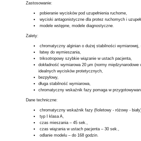
Zastosowanie:
pobieranie wycisków pod uzupełnienia ruchome,
wyciski antagonistyczne dla protez ruchomych i uzupełn
modele wstępne, modele diagnostyczne.
Zalety:
chromatyczny alginian o dużej stabilności wymiarowej,
łatwy do wymieszania,
triksotropowy szybkie wiązanie w ustach pacjenta,
dokładność wymiarowa 20 μm (normy międzynarodowe wym
idealnych wycisków protetycznych,
bezpyłowy,
długa stabilność wymiarowa,
chromatyczny wskaźnik fazy pomaga w przygotowywaniu
Dane techniczne:
chromatyczny wskaźnik fazy (fioletowy - różowy - biały
typ I klasa A,
czas mieszania – 45 sek.,
czas wiązania w ustach pacjenta – 30 sek.,
odlanie modelu – do 168 godzin.