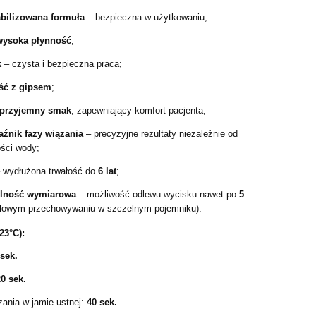
abilizowana formuła
– bezpieczna w użytkowaniu;
 wysoka płynność
;
k
– czysta i bezpieczna praca;
ść z gipsem
;
przyjemny smak
, zapewniający komfort pacjenta;
źnik fazy wiązania
– precyzyjne rezultaty niezależnie od
ości wody;
 wydłużona trwałość do
6 lat
;
ilność wymiarowa
– możliwość odlewu wycisku nawet po
5
dłowym przechowywaniu w szczelnym pojemniku).
23°C):
 sek.
0 sek.
zania w jamie ustnej:
40 sek.