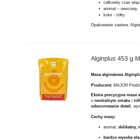
całkowity czas wiąz
aromat – owocowy,
kolor - żółty.
Opakowanie zawiera: Alginp
Alginplus 453 g M
Masa alginatowa Alginpl
Producent:
MAJOR Prodott
Ekstra precyzyjna masa 
o
neutralnym smaku
i
żó
odwzorowanie detali
, wy
Cechy masy:
aromat:
delikatny,
bardzo wysoka ela