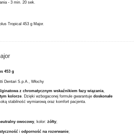
ania - 3 min. 20 sek.
lus Tropical 453 g Major.
ajor
us 453 g
i Dentari S.p.A., Włochy
alginatowa z chromatycznym wskaźnikiem fazy wiązania
,
łtym kolorze
. Dzięki wzbogaconej formule gwarantuje
doskonałe
soką stabilność wymiarową oraz komfort pacjenta.
 neutralny owocowy
, kolor:
żółty
;
styczność
i
odporność na rozerwanie
;