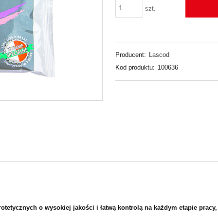
szt.
Producent:
Lascod
Kod produktu:
100636
tetycznych o wysokiej jakości i łatwą kontrolą na każdym etapie pracy