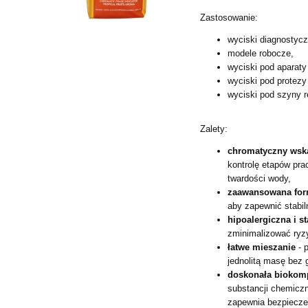
Zastosowanie:
wyciski diagnostycz
modele robocze,
wyciski pod aparaty
wyciski pod protez
wyciski pod szyny r
Zalety:
chromatyczny wska
kontrolę etapów pra
twardości wody,
zaawansowana for
aby zapewnić stabi
hipoalergiczna i s
zminimalizować ryzy
łatwe mieszanie
- 
jednolitą masę bez 
doskonała biokom
substancji
chemiczn
zapewnia
bezpiecze