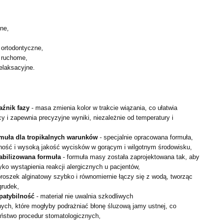
ne,
 ortodontyczne,
y ruchome,
elaksacyjne.
źnik fazy
- masa zmienia kolor w trakcie wiązania, co
ułatwia
cy i zapewnia precyzyjne wyniki, niezależnie od
temperatury i
muła dla tropikalnych warunków
- specjalnie opracowana
formuła,
lność i wysoką jakość wycisków w gorącym i
wilgotnym środowisku,
tabilizowana formuła
- formuła masy została
zaprojektowana tak, aby
ko wystąpienia reakcji alergicznych
u pacjentów,
proszek alginatowy szybko i równomiernie łączy się z wodą,
tworząc
grudek,
patybilność
- materiał nie uwalnia szkodliwych
ych, które mogłyby podrażniać błonę śluzową jamy ustnej, co
ństwo procedur stomatologicznych,