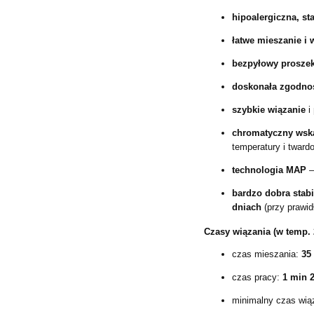
hipoalergiczna, st
łatwe mieszanie i
bezpyłowy prosze
doskonała zgodno
szybkie wiązanie
i
chromatyczny wska
temperatury i tward
technologia MAP
–
bardzo dobra stab
dniach
(przy prawi
Czasy wiązania (w temp. 
czas mieszania:
35
czas pracy:
1 min 2
minimalny czas wią