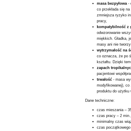
masa bezpyłowa
- 
co przekłada się na
zmniejsza ryzyko in
pracy,
kompatybilność z
odwzorowanie wszys
miękkich. Gładka, 
masy ani nie tworzy
wytrzymałość na ś
co oznacza, że po 
kształtu. Dzięki te
zapach tropikaln
pacjentowi współpr
trwałość
- masa wy
modyfikowanej), co 
produktu do użytku 
Dane techniczne:
czas mieszania – 35
czas pracy – 2 min.
minimalny czas wiąz
czas początkowego 