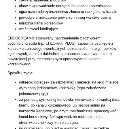
zawiera nadtlenek mocznika
ułatwia wprowadzanie narzędzi do kanału korzeniowego
ogranicza niebezpieczeństwo złamania narzędzia w kanale
powoduje zmiękczenie powierzchniowej warstwy zębiny
udrażnia kanał korzeniowy
właściowści lubrikujące
ENDOCREAM® stosowany naprzemiennie z roztworem
podchlorynu sodu (np. CHLORAN
PLUS), zapewnia usunięcie z
kanału korzeniowego ewentualnych pozostałości miazgi i
opiłków
zębinowych, a także dokładniejsze usunięcie warstwy mazistej
powstającej przy
mechanicznym opracowywaniu kanału
korzeniowego.
Sposób użycia:
odkręcić koreczek ze strzykawki i nakręcić na jego miejsce
wymienną jednorazową
końcówkę (tępo zakończoną
jednorazową igłę)
za pomocą wymiennej końcówki, wprowadzić niewielką ilość
kremu do kanału
korzeniowego lub bezpośrednio na
narzędzia kanałowe, po czym mechanicznie
opracowywać
kanał korzeniowy. Nie wprowadzać materiału poza
otwór
wierzchołkowy korzenia zęba
po poszerzeniu go o jedną wielkość, należy narzędzie