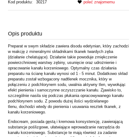
Kod produktu:
30217
poleć znajomemu
Opis produktu
Preparat w swym składzie zawiera disodu edetynian, który zachodzi
w reakcję z mineralnymi
składnikami tkanek twardych zęba
(działanie chelatujące). Działanie takie powoduje
zmiękczenie
powierzchniowej warstwy zębiny, usunięcie oraz udrożnienie i
opracowanie
kanału korzeniowego. Optymalny czas działania
preparatu na ścianę kanału wynosi od 1 - 5
minut.
Dodatkowo skład
preparatu został wzbogacony nadtlenek mocznika, który w
połączeniu z
podchlorynem sodu, uwalnia aktywny tlen, wywołując
efekt pienienia i samoczynne
oczyszczanie kanału. Zjawisko to,
szczególnie nasila się podczas płukania
opracowywanego kanału
podchlorynem sodu. Z powodu dużej ilości wydzielanego
tlenu,
dochodzi wtedy do pienienia i usuwania resztek tkanek, z
kanału korzeniowego.
Endocream, posiada gęstą i kremowa konsystencję, zawierającą
substancje poślizgowe,
ułatwiające wprowadzanie narzędzia do
kanału korzeniowego. Substancje te mają również
za zadanie