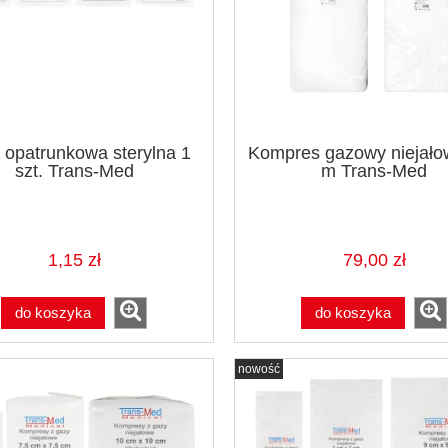
 opatrunkowa sterylna 1
Kompres gazowy niejało
szt. Trans-Med
m Trans-Med
ki nitrylowe Clara 100
Wyciągi przeźroczyste bez late
szt.
2000 szt. Falcon
1,15 zł
79,00 zł
14,90 zł
74,90 zł
do koszyka
do koszyka
do koszyka
do koszyka
nowość