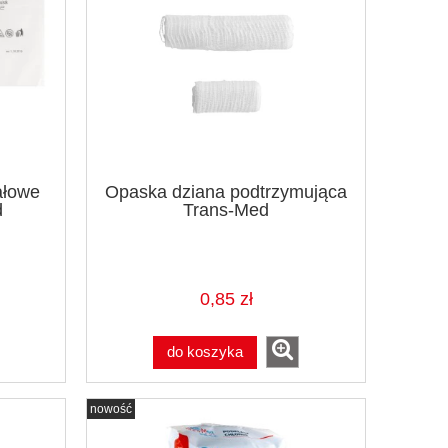
ałowe
Opaska dziana podtrzymująca
d
Trans-Med
0,85 zł
do koszyka
nowość