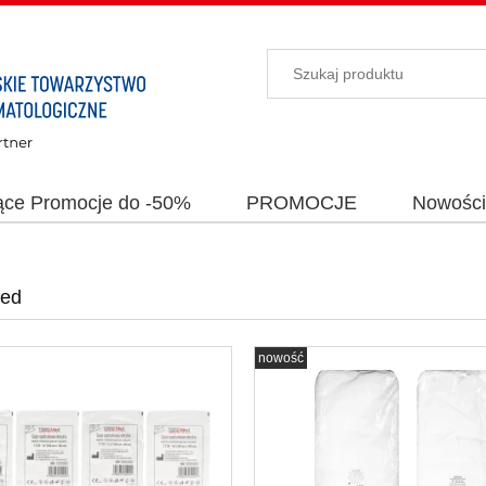
ące Promocje do -50%
PROMOCJE
Nowośc
Med
nowość