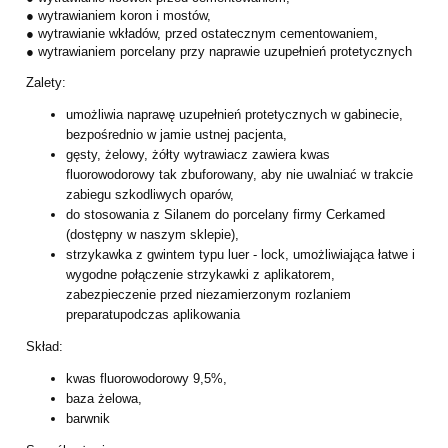
● wytrawianiem koron i mostów,
● wytrawianie wkładów, przed ostatecznym cementowaniem,
● wytrawianiem porcelany przy naprawie uzupełnień protetycznych
Zalety:
umożliwia naprawę uzupełnień protetycznych w gabinecie,
bezpośrednio w jamie ustnej
pacjenta,
gęsty, żelowy, żółty wytrawiacz zawiera kwas
fluorowodorowy tak zbuforowany, aby nie
uwalniać w trakcie
zabiegu szkodliwych oparów,
do stosowania z Silanem do porcelany firmy Cerkamed
(dostępny w naszym sklepie),
strzykawka z gwintem typu luer - lock, umożliwiająca łatwe i
wygodne połączenie
strzykawki z aplikatorem,
zabezpieczenie przed niezamierzonym rozlaniem
preparatu
podczas aplikowania
Skład:
kwas fluorowodorowy 9,5%,
baza żelowa,
barwnik