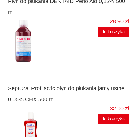
Płyn do płukania DENTAID Perio Aid 0,12% 500
ml
28,90 zł
do koszyka
SeptOral Profilactic płyn do płukania jamy ustnej
0,05% CHX 500 ml
32,90 zł
do koszyka