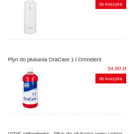
do koszyka
Płyn do płukania OraCare 1 l Omnident
34,90 zł
do koszyka
VITIS orthodontic - Płyn do płukania jamy ustnej