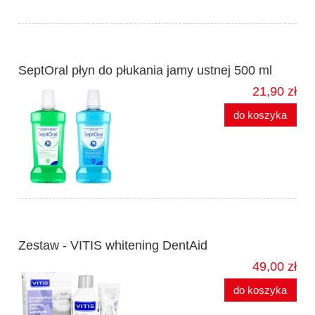
SeptOral płyn do płukania jamy ustnej 500 ml
21,90 zł
do koszyka
Zestaw - VITIS whitening DentAid
49,00 zł
do koszyka