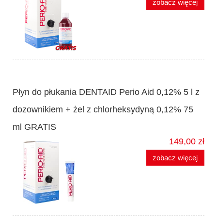
zobacz więcej
Płyn do płukania DENTAID Perio Aid 0,12% 5 l z
dozownikiem + żel z chlorheksydyną 0,12% 75
ml GRATIS
149,00 zł
zobacz więcej