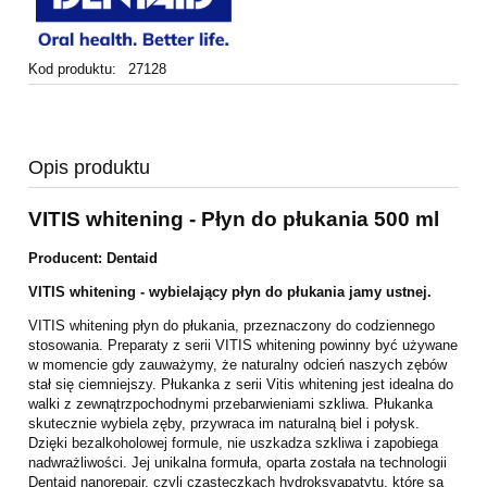
Kod produktu:
27128
Opis produktu
VITIS whitening - Płyn do płukania 500 ml
Producent: Dentaid
VITIS whitening - wybielający płyn do płukania jamy ustnej.
VITIS whitening płyn do płukania, przeznaczony do codziennego
stosowania.
Preparaty z serii VITIS whitening powinny być używane
w momencie gdy
zauważymy, że naturalny odcień naszych zębów
stał się ciemniejszy.
Płukanka z serii Vitis whitening jest idealna do
walki z zewnątrzpochodnymi
przebarwieniami szkliwa.
Płukanka
skutecznie wybiela zęby, przywraca im naturalną biel i połysk.
Dzięki
bezalkoholowej formule, nie uszkadza szkliwa i zapobiega
nadwrażliwości. Jej
unikalna formuła, oparta została na technologii
Dentaid nanorepair, czyli
cząsteczkach hydroksyapatytu, które są