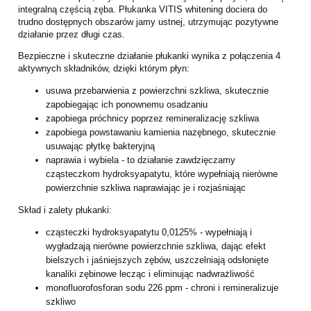
integralną częścią zęba.
Płukanka VITIS whitening dociera do
trudno dostępnych obszarów jamy ustnej,
utrzymując pozytywne
działanie przez długi czas.
Bezpieczne i skuteczne działanie płukanki wynika z połączenia 4
aktywnych
składników, dzięki którym płyn:
usuwa przebarwienia z powierzchni szkliwa, skutecznie
zapobiegając ich
ponownemu osadzaniu
zapobiega próchnicy poprzez remineralizację szkliwa
zapobiega powstawaniu kamienia nazębnego, skutecznie
usuwając płytkę
bakteryjną
naprawia i wybiela - to działanie zawdzięczamy
cząsteczkom
hydroksyapatytu, które wypełniają nierówne
powierzchnie szkliwa naprawiając
je i rozjaśniając
Skład i zalety płukanki:
cząsteczki hydroksyapatytu 0,0125% - wypełniają i
wygładzają nierówne
powierzchnie szkliwa, dając efekt
bielszych i jaśniejszych zębów, uszczelniają
odsłonięte
kanaliki zębinowe lecząc i eliminując nadwrażliwość
monofluorofosforan sodu 226 ppm - chroni i remineralizuje
szkliwo