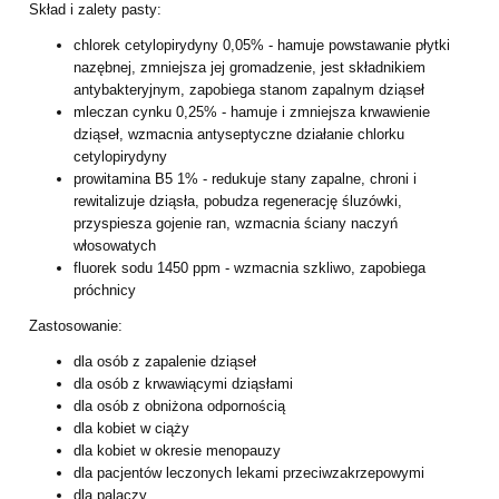
Skład i zalety pasty:
chlorek cetylopirydyny 0,05% - hamuje powstawanie płytki
nazębnej,
zmniejsza jej gromadzenie, jest składnikiem
antybakteryjnym, zapobiega
stanom zapalnym dziąseł
mleczan cynku 0,25% - hamuje i zmniejsza krwawienie
dziąseł, wzmacnia
antyseptyczne działanie chlorku
cetylopirydyny
prowitamina B5 1% - redukuje stany zapalne, chroni i
rewitalizuje dziąsła,
pobudza regenerację śluzówki,
przyspiesza gojenie ran, wzmacnia ściany
naczyń
włosowatych
fluorek sodu 1450 ppm - wzmacnia szkliwo, zapobiega
próchnicy
Zastosowanie:
dla osób z zapalenie dziąseł
dla osób z krwawiącymi dziąsłami
dla osób z obniżona odpornością
dla kobiet w ciąży
dla kobiet w okresie menopauzy
dla pacjentów leczonych lekami przeciwzakrzepowymi
dla palaczy