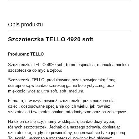
Opis produktu
Szczoteczka TELLO 4920 soft
Producent: TELLO
Szczoteczka TELLO 4920 soft, to profesjonalna, manualna miękka
szczoteczka do
mycia zębów.
Szczoteczki TELLO, produkowane przez szwajcarską firmę,
dostępne są w bardzo
szerokiej gamie kolorystycznej, oraz
miękkości włosia:
ultra soft
,
soft
,
medium
.
Firma ta, stworzyła również szczoteczki, przeznaczone dla
dzieci,
dostosowane specjalnie do ich wieku, jak również
szczoteczki tzw.
profesjonalne: ortodontyczne oraz po zabiegowe.
Na dzień dzisiejszy, mamy w sklepach, bardzo duży wybór,
różnych
szczoteczek. Jednak dla naszego zdrowia, dobierając
szczoteczkę, nigdy nie
powinniśmy, sugerować się tylko jej ceną.
To jakość i wykonanie szczoteczki,
powinny być głównym