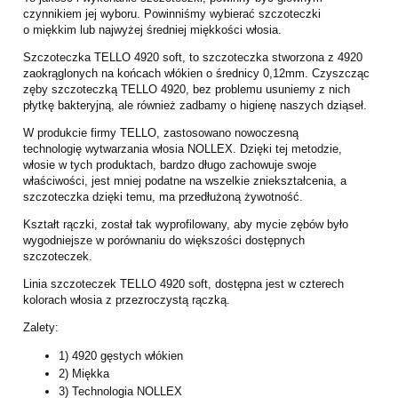
czynnikiem jej wyboru. Powinniśmy wybierać szczoteczki
o
miękkim lub najwyżej średniej miękkości włosia.
Szczoteczka TELLO 4920 soft, to szczoteczka stworzona z 4920
zaokrąglonych na
końcach włókien o średnicy 0,12mm. Czyszcząc
zęby szczoteczką TELLO 4920, bez
problemu usuniemy z nich
płytkę bakteryjną, ale również zadbamy o higienę
naszych dziąseł.
W produkcie firmy TELLO, zastosowano nowoczesną
technologię
wytwarzania włosia NOLLEX. Dzięki tej metodzie,
włosie w tych produktach, bardzo
długo zachowuje swoje
właściwości, jest mniej podatne na wszelkie zniekształcenia,
a
szczoteczka dzięki temu, ma przedłużoną żywotność.
Kształt rączki, został tak
wyprofilowany, aby mycie zębów było
wygodniejsze w porównaniu do większości
dostępnych
szczoteczek.
Linia szczoteczek TELLO 4920 soft, dostępna jest w czterech
kolorach włosia z
przezroczystą rączką.
Zalety:
1) 4920 gęstych włókien
2) Miękka
3) Technologia NOLLEX