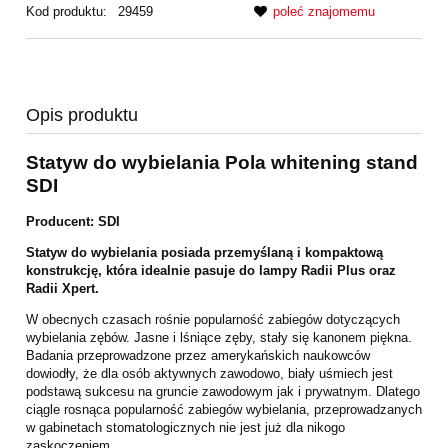
Kod produktu:
29459
poleć znajomemu
Opis produktu
Statyw do wybielania Pola whitening stand
SDI
Producent: SDI
Statyw do wybielania posiada przemyślaną i kompaktową
konstrukcję, która idealnie pasuje do lampy Radii Plus oraz
Radii Xpert.
W obecnych czasach rośnie popularność zabiegów dotyczących
wybielania zębów. Jasne i
lśniące zęby, stały się kanonem piękna.
Badania przeprowadzone przez amerykańskich
naukowców
dowiodły, że dla osób aktywnych zawodowo, biały uśmiech jest
podstawą
sukcesu na gruncie zawodowym jak i prywatnym. Dlatego
ciągle rosnąca popularność
zabiegów wybielania, przeprowadzanych
w gabinetach stomatologicznych nie jest już dla
nikogo
zaskoczeniem.