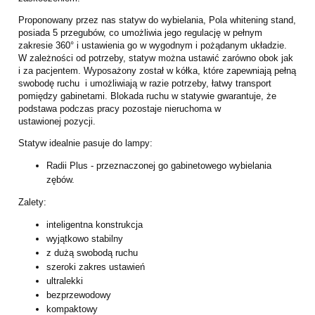
Proponowany przez nas statyw do wybielania, Pola whitening stand,
posiada 5 przegubów,
co umożliwia jego regulację w pełnym
zakresie 360° i ustawienia go w wygodnym i
pożądanym układzie.
W zależności od potrzeby, statyw można ustawić zarówno obok jak
i
za pacjentem. Wyposażony został w kółka, które zapewniają pełną
swobodę ruchu i
umożliwiają w razie potrzeby, łatwy transport
pomiędzy gabinetami. Blokada ruchu w
statywie gwarantuje, że
podstawa podczas pracy pozostaje nieruchoma w
ustawionej
pozycji.
Statyw idealnie pasuje do lampy:
Radii Plus - przeznaczonej go gabinetowego wybielania
zębów.
Zalety:
inteligentna konstrukcja
wyjątkowo stabilny
z dużą swobodą ruchu
szeroki zakres ustawień
ultralekki
bezprzewodowy
kompaktowy