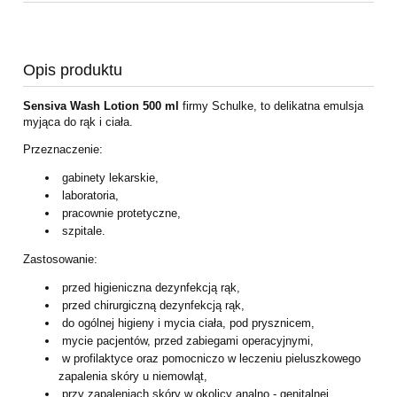
Opis produktu
Sensiva Wash Lotion 500 ml
firmy Schulke, to delikatna emulsja
myjąca
do rąk i ciała.
Przeznaczenie:
gabinety lekarskie,
laboratoria,
pracownie protetyczne,
szpitale.
Zastosowanie:
przed higieniczna dezynfekcją rąk,
przed chirurgiczną dezynfekcją rąk,
do ogólnej higieny i mycia ciała, pod prysznicem,
mycie pacjentów, przed zabiegami operacyjnymi,
w profilaktyce oraz pomocniczo w leczeniu pieluszkowego
zapalenia skóry u
niemowląt,
przy zapaleniach skóry w okolicy analno - genitalnej,