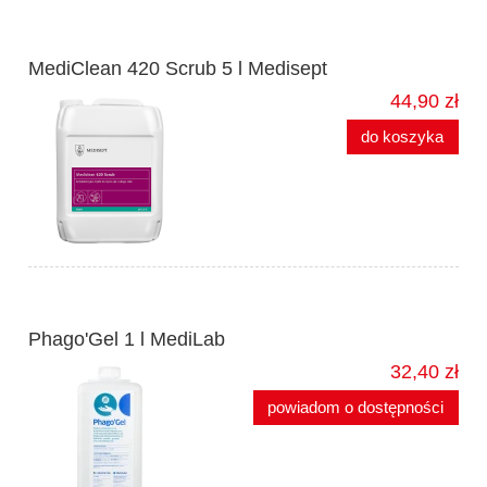
MediClean 420 Scrub 5 l Medisept
44,90 zł
do koszyka
Phago'Gel 1 l MediLab
32,40 zł
powiadom o dostępności