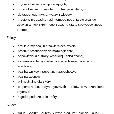
mycie kikutów poamputacyjnych,
w zapobieganiu nawrotom i infekcjom wtórnym,
do łagodnego mycia twarzy i włosów,
mycie w przypadku nadmiernego pocenia się oraz do
usuwania nieprzyjemnego
zapachu ciała, spowodowanego
chorobą.
Zalety:
emulsja myjąca, nie zawierająca mydła,
produkt przebadany dermatologicznie,
odpowiedni dla skóry wrażliwej i zniszczonej,
zawiera alantoinę o właściwościach nawilżających i
łagodzących,
bez barwników i substancji zapachowych,
bez parabenów,
pH neutralne dla skóry,
preparat na bazie syntetycznych środków, powierzchniowo
czynnych,
łagodzi podrażnienia skóry.
Skład:
Aqua, Sodium Laureth Sulfate, Sodium Chloride, Lauryl