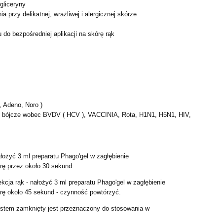
gliceryny
 przy delikatnej, wrażliwej i alergicznej skórze
 do bezpośredniej aplikacji na skórę rąk
, Adeno, Noro )
e bójcze wobec BVDV ( HCV ), VACCINIA, Rota, H1N1,
H5N1, HIV,
ałożyć 3 ml preparatu Phago'gel w zagłębienie
órę przez około 30 sekund.
ekcja rąk - nałożyć 3 ml preparatu Phago'gel w zagłębienie
órę około 45 sekund - czynność powtórzyć.
ystem zamknięty jest przeznaczony do stosowania w