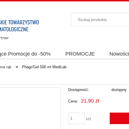
ące Promocje do -50%
PROMOCJE
Nowośc
»
ena rąk
Phago'Gel 500 ml MediLab
Dostępność:
dostępny
21,90 zł
Cena:
szt.