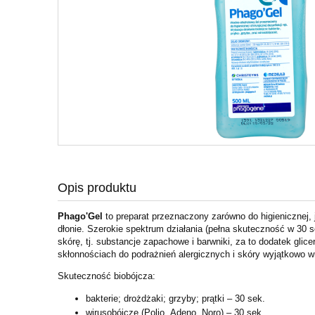
Opis produktu
Phago'Gel
to preparat przeznaczony zarówno do higienicznej, j
dłonie. Szerokie spektrum działania (pełna skuteczność w 30 
skórę, tj. substancje zapachowe i barwniki, za to dodatek gl
skłonnościach do podrażnień alergicznych i skóry wyjątkowo w
Skuteczność biobójcza:
bakterie; drożdżaki; grzyby; prątki – 30 sek.
wirusobójcze (Polio, Adeno, Noro) – 30 sek.