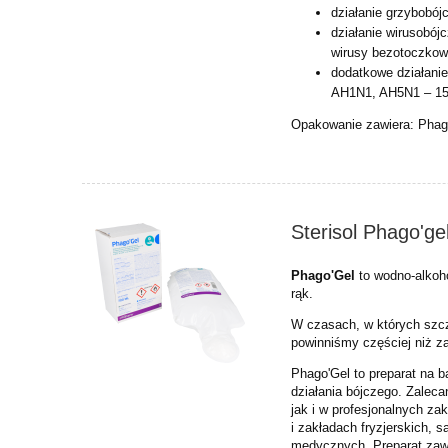
działanie grzybobó
działanie wirusobój
wirusy bezotoczkowe
dodatkowe działani
AH1N1, AH5N1 – 15
Opakowanie zawiera: Phag
Sterisol Phago'g
Phago'Gel
to wodno-alkoho
rąk.
W czasach, w których szcz
powinniśmy częściej niż z
Phago'Gel to preparat na 
działania bójczego. Zalec
jak i w profesjonalnych za
i zakładach fryzjerskich, 
medycznych. Preparat zawie