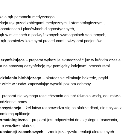
ekcja rąk personelu medycznego,
fekcja rąk przed zabiegami medycznymi i stomatologicznymi,
aboratoriach i placówkach diagnostycznych,
 rąk w miejscach o podwyższonych wymaganiach sanitarnych,
 rąk pomiędzy kolejnymi procedurami i wizytami pacjentów
dezynfekujące
– preparat wykazuje skuteczność już w krótkim czasie
la na sprawną dezynfekcję rąk pomiędzy kolejnymi procedurami
 działania biobójczego
– skutecznie eliminuje bakterie, prątki
az wiele wirusów, zapewniając wysoki poziom ochrony
 preparat nie wymaga rozcieńczania ani spłukiwania wodą, co ułatwia
odziennej pracy.
onsystencja
– żel łatwo rozprowadza się na skórze dłoni, nie spływa z
nomierną aplikację.
dermatologiczna
– preparat jest odpowiedni do częstego stosowania,
 o wrażliwej skórze,
substancji zapachowych
– zmniejsza ryzyko reakcji alergicznych