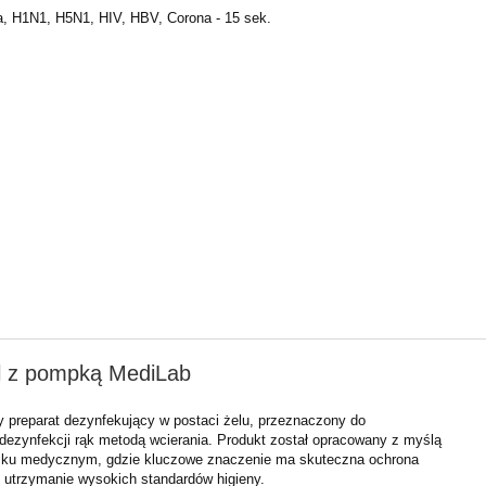
, H1N1, H5N1, HIV, HBV, Corona - 15 sek.
l z pompką MediLab
y preparat dezynfekujący w postaci żelu, przeznaczony do
ej dezynfekcji rąk metodą wcierania. Produkt został opracowany z myślą
sku medycznym, gdzie kluczowe znaczenie ma skuteczna ochrona
z utrzymanie wysokich standardów higieny.