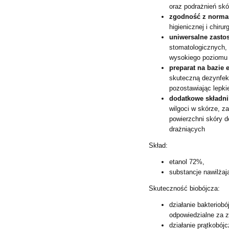
oraz podrażnień skó
zgodność z normam
higienicznej i chirur
uniwersalne zasto
stomatologicznych,
wysokiego poziomu 
preparat na bazie 
skuteczną dezynfek
pozostawiając lepki
dodatkowe składni
wilgoci w skórze, z
powierzchni skóry d
drażniących
Skład:
etanol 72%,
substancje nawilżaj
Skuteczność biobójcza:
działanie bakteriobó
odpowiedzialne za z
działanie prątkobójc