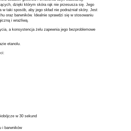
jących, dzięki którym skóra rąk nie przesusza się. Jego
 w taki sposób, aby jego skład nie podrażniał skóry. Jest
hu oraz barwników. Idealnie sprawdzi się w stosowaniu
iczną i wrażliwą.
życia, a konsystencja żelu zapewnia jego bezproblemowe
azie etanolu.
ci:
biobójcze w 30 sekund
 i barwników