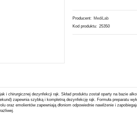
Producent:
MediLab
Kod produktu:
25350
ak i chirurgicznej dezynfekcji rąk. Skład produktu został oparty na bazie al
sekund) zapewnia szybką i kompletną dezynfekcję rąk. Formuła preparatu wy
icerolu oraz emolientów zapewniają dłoniom odpowiednie nawilżenie i zapobi
rażliwej.