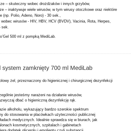
jcze – skuteczny wobec drożdżaków i innych grzybów,
cze – inaktywuje wiele wirusów, w tym wirusy otoczkowe oraz niektóre
 (np. Polio, Adeno, Noro) - 30 sek.,
e wobec wirusów - HIV, HBV, HCV (BVDV), Vacinia, Rota, Herpes,
 sek.
o’Gel 500 ml z pompką MediLab.
el system zamknięty 700 ml MediLab
lowy żel, przeznaczony do higienicznej i
chirurgicznej dezynfekcji
ególnie jesteśmy narażeni na działanie wirusów,
azwyczaj dbać o higieniczną dezynfekcję rąk.
bazie alkoholu, wykazujący bardzo szerokie spektrum
any do stosowania w placówkach użyteczności publicznej
kładach medycznych. Idealnie sprawdza się w biurach, jak
salonach kosmetycznych, szpitalach i gabinetach
ra dodatek glicerolu i emolientu czyli substancji