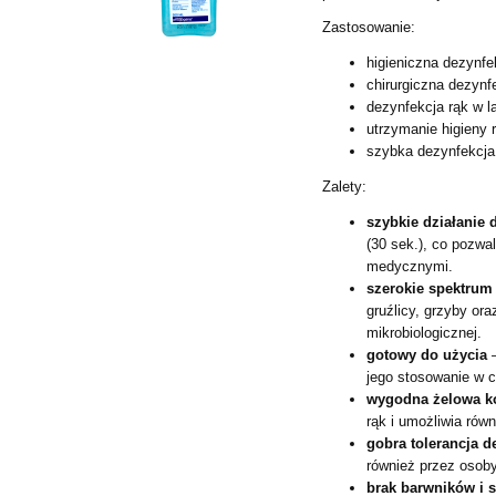
Zastosowanie:
higieniczna dezynf
chirurgiczna dezyn
dezynfekcja rąk w l
utrzymanie higieny
szybka dezynfekcja
Zalety:
szybkie działanie 
(30 sek.), co pozwa
medycznymi.
szerokie spektrum
gruźlicy, grzyby or
mikrobiologicznej.
gotowy do użycia
–
jego stosowanie w c
wygodna żelowa k
rąk i umożliwia rów
gobra tolerancja 
również przez osoby
brak barwników i 