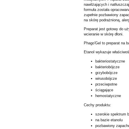
nawilżających i natłuszcza
formuła została opracowana
zupełnie pozbawiony zapac
na skórę podrażnioną, alerg
Preparat jest gotowy do u
wcieranie w skórę dłoni.
Phago'Gel to preparat na b
Etanol wykazuje właściwoś
bakteriostatyczne
bakteriobójcze
grzybobójcze
wirusobójcze
przeciwpotne
ściągające
hemostatyczne
Cechy produktu:
szerokie spektrum 
na bazie etanolu
pozbawiony zapachu