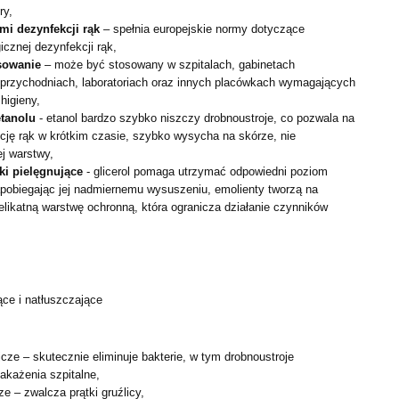
ry,
i dezynfekcji rąk
– spełnia europejskie normy dotyczące
gicznej dezynfekcji rąk,
sowanie
– może być stosowany w szpitalach, gabinetach
 przychodniach, laboratoriach oraz innych placówkach wymagających
higieny,
etanolu
- etanol bardzo szybko niszczy drobnoustroje, co pozwala na
cję rąk w krótkim czasie, szybko wysycha na skórze, nie
ej warstwy,
ki pielęgnujące
- glicerol pomaga utrzymać odpowiedni poziom
apobiegając jej nadmiernemu wysuszeniu, emolienty tworzą na
elikatną warstwę ochronną, która ogranicza działanie czynników
ące i natłuszczające
jcze – skutecznie eliminuje bakterie, w tym drobnoustroje
akażenia szpitalne,
ze – zwalcza prątki gruźlicy,