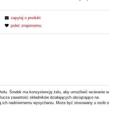
zapytaj o produkt
poleć znajomemu
koholu. Środek ma konsystencję żelu, aby umożliwić wcieranie w
klucza zawartość składników działających obciążająco na
egają ich nadmiernemu wysychaniu. Może być stosowany u osób o