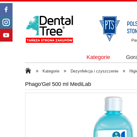
Kategorie
Gor
»
»
»
Kategorie
Dezynfekcja i czyszczenie
Higi
Phago'Gel 500 ml MediLab