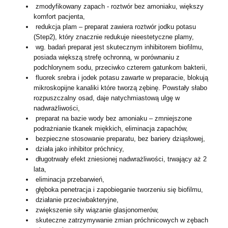
zmodyfikowany zapach - roztwór bez amoniaku, większy
komfort pacjenta,
redukcja plam – preparat zawiera roztwór jodku potasu
(Step2), który znacznie redukuje nieestetyczne plamy,
wg. badań preparat jest skutecznym inhibitorem biofilmu,
posiada większą strefę ochronną, w porównaniu z
podchlorynem sodu, przeciwko czterem gatunkom bakterii,
fluorek srebra i jodek potasu zawarte w preparacie, blokują
mikroskopijne kanaliki które tworzą zębinę. Powstały słabo
rozpuszczalny osad, daje natychmiastową ulgę w
nadwrażliwości,
preparat na bazie wody bez amoniaku – zmniejszone
podrażnianie tkanek miękkich, eliminacja zapachów,
bezpieczne stosowanie preparatu, bez bariery dziąsłowej,
działa jako inhibitor próchnicy,
długotrwały efekt zniesionej nadwrażliwości, trwający aż 2
lata,
eliminacja przebarwień,
głęboka penetracja i zapobieganie tworzeniu się biofilmu,
działanie przeciwbakteryjne,
zwiększenie siły wiązanie glasjonomerów,
skuteczne zatrzymywanie zmian próchnicowych w zębach