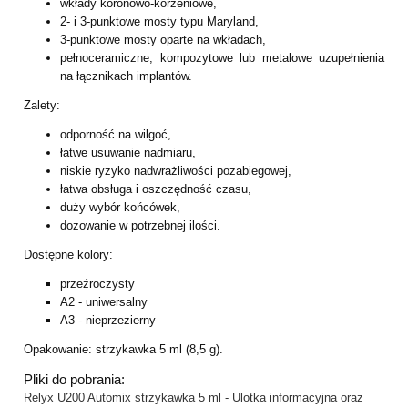
wkłady koronowo-korzeniowe,
2- i 3-punktowe mosty typu Maryland,
3-punktowe mosty oparte na wkładach,
pełnoceramiczne, kompozytowe lub metalowe uzupełnienia
na łącznikach implantów.
Zalety:
odporność na wilgoć,
łatwe usuwanie nadmiaru,
niskie ryzyko nadwrażliwości pozabiegowej,
łatwa obsługa i oszczędność czasu,
duży wybór końcówek,
dozowanie w potrzebnej ilości.
Dostępne kolory:
przeźroczysty
A2 - uniwersalny
A3 - nieprzezierny
Opakowanie: strzykawka 5 ml (8,5 g).
Pliki do pobrania:
Relyx U200 Automix strzykawka 5 ml - Ulotka informacyjna oraz