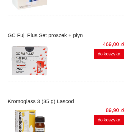
GC Fuji Plus Set proszek + płyn
469,00 zł
do koszyka
Kromoglass 3 (35 g) Lascod
89,90 zł
do koszyka