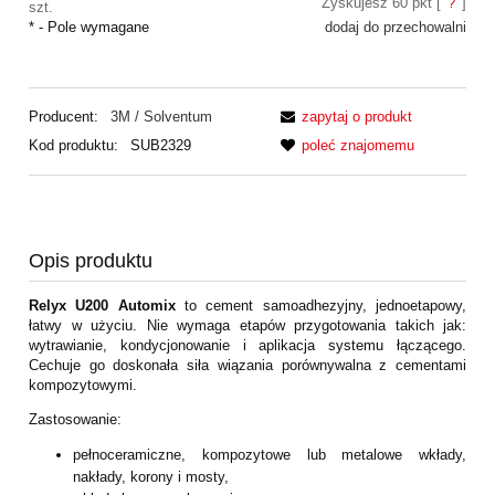
Zyskujesz
60
pkt [
?
]
szt.
*
- Pole wymagane
dodaj do przechowalni
Producent:
3M / Solventum
zapytaj o produkt
Kod produktu:
SUB2329
poleć znajomemu
Opis produktu
Relyx U200 Automix
to cement samoadhezyjny, jednoetapowy,
łatwy w użyciu. Nie wymaga etapów przygotowania takich jak:
wytrawianie, kondycjonowanie i aplikacja systemu łączącego.
Cechuje go doskonała siła wiązania porównywalna z cementami
kompozytowymi.
Zastosowanie:
pełnoceramiczne, kompozytowe lub metalowe wkłady,
nakłady, korony i mosty,