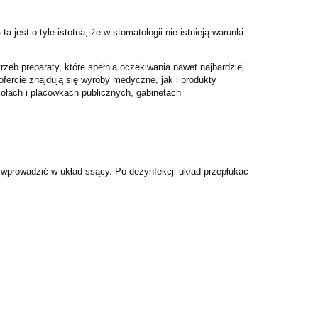
est o tyle istotna, że w stomatologii nie istnieją warunki
eb preparaty, które spełnią oczekiwania nawet najbardziej
fercie znajdują się wyroby medyczne, jak i produkty
kołach i placówkach publicznych, gabinetach
 wprowadzić w układ ssący. Po dezynfekcji układ przepłukać