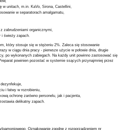
dów,
ę w unitach, m.in. KaVo, Sirona, Castellini,
tosowanie w separatorach amalgamatu,
 z zabrudzeniami organicznymi,
y i świeży zapach.
em, który stosuje się w stężeniu 2%. Zaleca się stosowanie
razy w ciągu dnia pracy - pierwsze użycie w połowie dnia, drugie
acy, po wykonanych zabiegach. Na każdy unit powinno zastosować się
 Preparat powinien pozostać w systemie ssących przynajmniej przez
 dezynfekuje,
u i łatwy w rozrobieniu,
ową ochronę zarówno personelu, jak i pacjenta,
zostawia delikatny zapach.
etyloamoniowego. Oznakowanie zgodne z rozporządzeniem nr