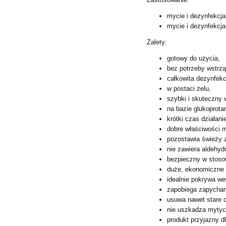
mycie i dezynfekcj
mycie i dezynfekcj
Zalety:
gotowy do użycia,
bez potrzeby wstrzą
całkowita dezynfek
w postaci żelu,
szybki i skuteczny 
na bazie glukoprota
krótki czas działani
dobre właściwości 
pozostawia świeży 
nie zawiera aldehyd
bezpieczny w stoso
duże, ekonomiczne
idealnie pokrywa we
zapobiega zapycha
usuwa nawet stare 
nie uszkadza mytyc
produkt przyjazny d