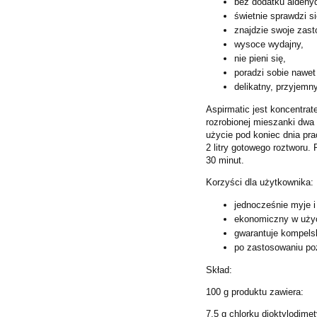
bez dodatku aldehy
świetnie sprawdzi si
znajdzie swoje zas
wysoce wydajny,
nie pieni się,
poradzi sobie nawet
delikatny, przyjemn
Aspirmatic jest koncentrat
rozrobionej mieszanki dwa 
użycie pod koniec dnia pr
2 litry gotowego roztworu.
30 minut.
Korzyści dla użytkownika:
jednocześnie myje i
ekonomiczny w użyci
gwarantuje kompelsk
po zastosowaniu po
Skład:
100 g produktu zawiera:
7,5 g chlorku dioktylodim