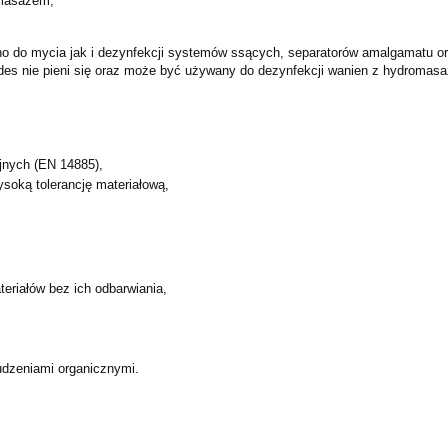
omasażem,
o do mycia jak i dezynfekcji systemów ssących, separatorów amalgamatu ora
odes nie pieni się oraz może być używany do dezynfekcji wanien z hydromas
jnych (EN 14885),
ysoką tolerancję materiałową,
eriałów bez ich odbarwiania,
udzeniami organicznymi.