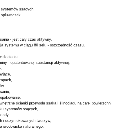
a systemów ssących,
a spluwaczek
sania - jest cały czas aktywny,
cja systemu w ciągu 80 sek. - oszczędność czasu,
w działaniu,
miny - opatentowanej substancji aktywnej,
e,
myjące,
zapach,
ów,
waniu,
 opakowanie,
wnętrzne ścianki przewodu ssaka i ślinociągu na całej
powierzchni,
niu systemów ssących,
osady,
h i dezynfekowanych tworzyw,
la środowiska naturalnego,