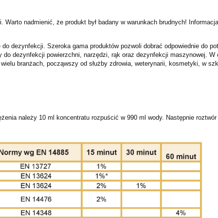
arto nadmienić, że produkt był badany w warunkach brudnych! Informacja ta j
 do dezynfekcji. Szeroka gama produktów pozwoli dobrać odpowiednie do potrz
 do dezynfekcji powierzchni, narzędzi, rąk oraz dezynfekcji maszynowej. W o
w wielu branżach, począwszy od służby zdrowia, weterynarii, kosmetyki, w sz
żenia należy 10 ml koncentratu rozpuścić w 990 ml wody. Następnie roztwór