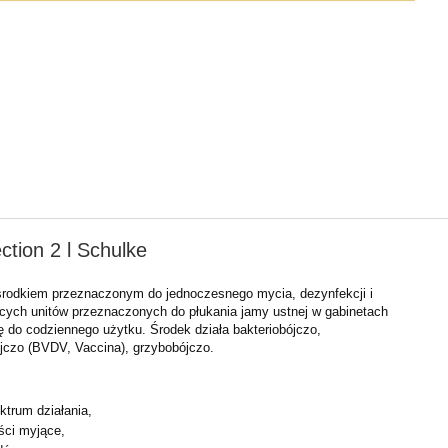
ction 2 l Schulke
środkiem przeznaczonym do jednoczesnego mycia, dezynfekcji i
cych unitów przeznaczonych do płukania jamy ustnej w gabinetach
ę do codziennego użytku. Środek działa bakteriobójczo,
jczo (BVDV, Vaccina), grzybobójczo.
ktrum działania,
ści myjące,