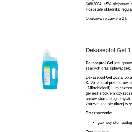
648/2004: <5% niejonowe 
Pozostałe składniki: regulat
Opakowanie zawiera 2 l.
Dekaseptol Gel 1
Dekaseptol Gel
jest goto
ssących oraz spluwaczek.
Dekaseptol Gel został opr
KaVo. Został przetestowa
i
Mikrobiologii) i umieszc
gel jest środkiem czyszc
unitów
stomatologicznych.
zatrzymując
się dłużej w 
Przeznaczenie:
gabinety stomatolo
Zastosowanie: