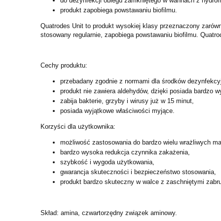
do dezynfekcji obiegu zamkniętego w wannach z hydr
produkt zapobiega powstawaniu biofilmu.
Quatrodes Unit to produkt wysokiej klasy przeznaczony zarówn
stosowany regularnie, zapobiega powstawaniu biofilmu. Quatr
Cechy produktu:
przebadany zgodnie z normami dla środków dezynfekcy
produkt nie zawiera aldehydów, dzięki posiada bardzo w
zabija bakterie, grzyby i wirusy już w 15 minut,
posiada wyjątkowe właściwości myjące.
Korzyści dla użytkownika:
możliwość zastosowania do bardzo wielu wrażliwych mat
bardzo wysoka redukcja czynnika zakażenia,
szybkość i wygoda użytkowania,
gwarancja skuteczności i bezpieczeństwo stosowania,
produkt bardzo skuteczny w walce z zaschniętymi zabr
Skład: amina, czwartorzędny związek aminowy.