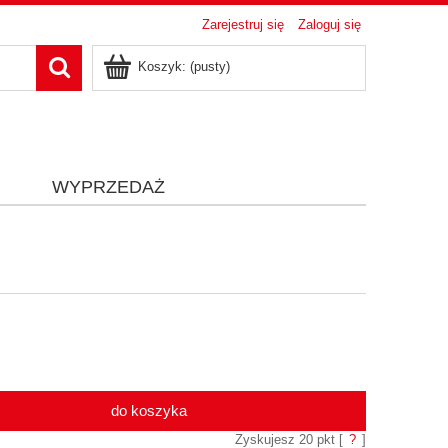
Zarejestruj się
Zaloguj się
Koszyk:
(pusty)
i
WYPRZEDAŻ
do koszyka
Zyskujesz
20
pkt [
?
]