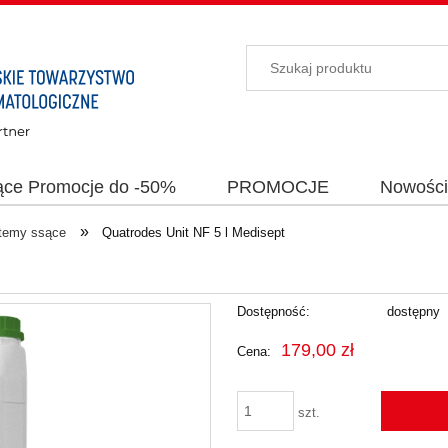
ące Promocje do -50%
PROMOCJE
Nowośc
»
temy ssące
Quatrodes Unit NF 5 l Medisept
Dostępność:
dostępny
179,00 zł
Cena:
szt.