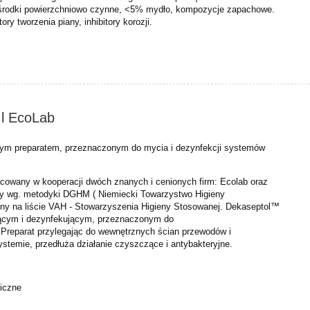
środki powierzchniowo czynne, <5% mydło, kompozycje zapachowe.
ory tworzenia piany, inhibitory korozji.
 l EcoLab
wym preparatem, przeznaczonym do mycia i dezynfekcji systemów
acowany w kooperacji dwóch znanych i cenionych firm: Ecolab
oraz
ny wg. metodyki DGHM ( Niemiecki Towarzystwo Higieny
zony na liście VAH - Stowarzyszenia Higieny Stosowanej.
Dekaseptol™
zącym i dezynfekującym, przeznaczonym do
 Preparat przylegając do wewnętrznych ścian przewodów i
systemie, przedłuża działanie czyszczące i antybakteryjne.
giczne