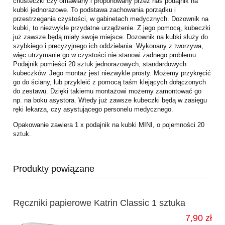
chusteczki czy omawiany i proponowany przez nas podajnik na
kubki jednorazowe. To podstawa zachowania porządku i
przestrzegania czystości, w gabinetach medycznych. Dozownik na
kubki, to niezwykle przydatne urządzenie. Z jego pomocą, kubeczki
już zawsze będą miały swoje miejsce. Dozownik na kubki służy do
szybkiego i precyzyjnego ich oddzielania. Wykonany z tworzywa,
więc utrzymanie go w czystości nie stanowi żadnego problemu.
Podajnik pomieści 20 sztuk jednorazowych, standardowych
kubeczków. Jego montaż jest niezwykle prosty. Możemy przykręcić
go do ściany, lub przykleić z pomocą taśm klejących dołączonych
do zestawu. Dzięki takiemu montażowi możemy zamontować go
np. na boku asystora. Wtedy już zawsze kubeczki będą w zasięgu
ręki lekarza, czy asystującego personelu medycznego.
Opakowanie zawiera 1 x podajnik na kubki MINI, o pojemności 20
sztuk.
Produkty powiązane
Ręczniki papierowe Katrin Classic 1 sztuka
7,90 zł