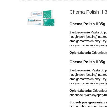
Chema Polish II 
Chema Polish II 35g
Zastosowanie
Pasta do po
nazębnych (scaling) narzę
amalgamatowych przy uży
oczyszczanie zę
bów past
Opis działania
Odpowiedn
Chema Polish II 35g
Zastosowanie:
Pasta do p
nazębnych (scaling) narzę
amalgamatowych przy uży
oczyszczanie zę
bów past
Opis działania:
Odpowiedn
obecność hydroksy
apatytu
Sposób postępowania z
przyjętych zasad profesjon