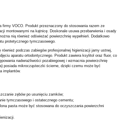
ska firmy VOCO. Produkt przeznaczony do stosowania razem ze
acji montowanymi na kątnicę. Doskonale usuwa przebarwienia i osady
, można nią również odświeżać powierzchnię wypełnień. Dodatkowo
ntu protetycznego tymczasowego.
 również podczas zabiegów profesjonalnej higienizacji jamy ustnej,
djęciu aparatu ortodontycznego. Produkt zawiera ksylitol oraz fluor, co
ępowania nadwrażliwości pozabiegowej i wzmacnia powierzchnię
na) posiada mikrocząsteczki ścierne, dzięki czemu może być
a implantów.
yszczanie zębów po usunięciu zamków;
anie tymczasowego i ostatecznego cementu;
ielona pasta może być stosowana do oczyszczania powierzchni
ienizacji.