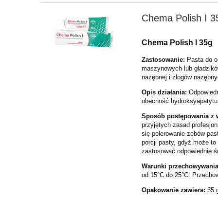
Chema Polish I 3
Chema Polish I 35g
Zastosowanie:
Pasta do o
maszynowych lub gładzików
nazębnej i złogów nazębnyc
Opis działania:
Odpowiedni
obecność hydroksyapatytu
Sposób postępowania z
przyjętych zasad profesjon
się polerowanie zębów pas
porcji pasty, gdyż może t
zastosować odpowiednie śr
Warunki przechowywania
od 15°C do 25°C. Przecho
Opakowanie zawiera:
35 g