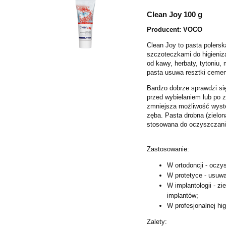
Clean Joy 100 g
Producent: VOCO
Clean Joy to pasta poler
szczoteczkami do higieniz
od kawy, herbaty, tytoniu
pasta usuwa resztki ceme
Bardzo dobrze sprawdzi się
przed wybielaniem lub po z
zmniejsza możliwość wyst
zęba. Pasta drobna (zielo
stosowana do oczyszczani
Zastosowanie:
W ortodoncji - ocz
W protetyce - usuw
W implantologii - z
implantów;
W profesjonalnej hig
Zalety: