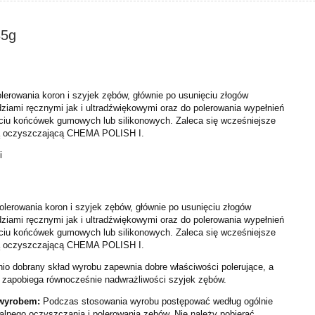
35g
lerowania koron i szyjek
zębów, głównie po usunięciu złogów
dziami ręcznymi jak i ultradźwiękowymi oraz do polerowania wypełnień
ciu końcówek
gumowych lub silikonowych. Zaleca się wcześniejsze
ą oczyszczającą CHEMA POLISH I
.
i
olerowania koron i szyjek
zębów, głównie po usunięciu złogów
dziami ręcznymi jak i ultradźwiękowymi oraz do polerowania wypełnień
ciu końcówek
gumowych lub silikonowych. Zaleca się wcześniejsze
ą oczyszczającą CHEMA POLISH I
.
io dobrany skład wyrobu zapewnia dobre wł
aściwości pol
erujące, a
 zapobiega równocześnie nadwrażliwości szyjek zębów.
 wyrobem:
Podczas stosowania
wyrobu postępować według ogólnie
alnego oczyszczania i pol
erowania zębów. Nie należy pobierać