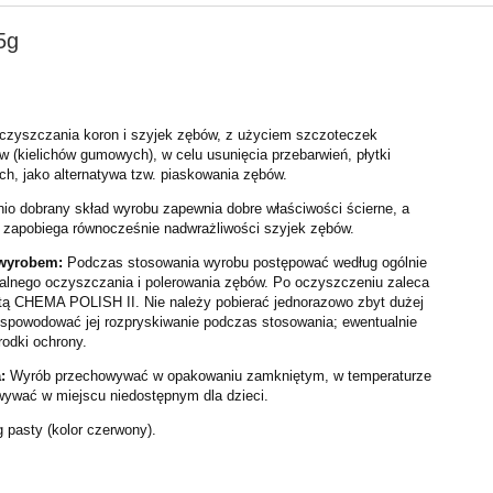
5g
czyszczania koron i szyjek zębów, z użyciem szczoteczek
 (kielichów gumowych), w celu usunięcia przebarwień, płytki
h, jako alterna
tywa tzw. piaskowania zębów.
o dobrany skład wyrobu zapewnia dobre właściwości ścierne,
a
 zapobiega równocześnie nadwrażliwości szyjek zębów.
 wyrobem:
Podczas stosowania wyrobu postępować według ogólnie
alnego oczyszczania i pol
erowania zębów. Po oczyszczeniu zaleca
tą CHEMA POLISH II. Nie należy pobierać jednorazowo zbyt
dużej
o spowodować jej rozpryskiwanie podczas stosowania; ewentualnie
odki ochr
ony.
:
Wyrób przechowywać w opakowaniu zamkniętym, w temperaturze
wywać w miejscu niedostępnym dla dzieci.
 pasty (kolor czerwony).