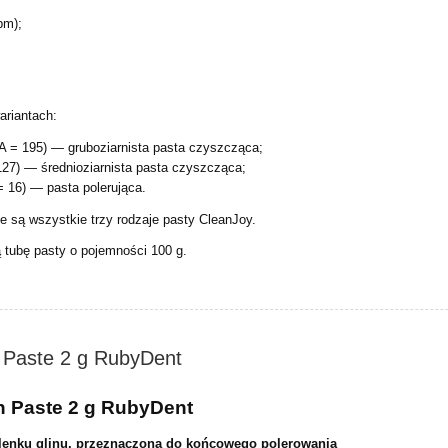
pm);
ariantach:
A = 195) — gruboziarnista pasta czyszcząca;
127) — średnioziarnista pasta czyszcząca;
= 16) — pasta polerująca.
 są wszystkie trzy rodzaje pasty CleanJoy.
 tubę pasty o pojemności 100 g.
 Paste 2 g RubyDent
h Paste 2 g RubyDent
 tlenku glinu, przeznaczona do końcowego polerowania