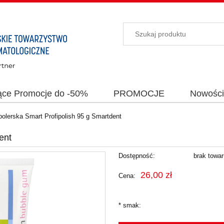
ące Promocje do -50%
PROMOCJE
Nowośc
polerska Smart Profipolish 95 g Smartdent
ent
Dostępność:
brak towa
26,00 zł
Cena:
*
smak: