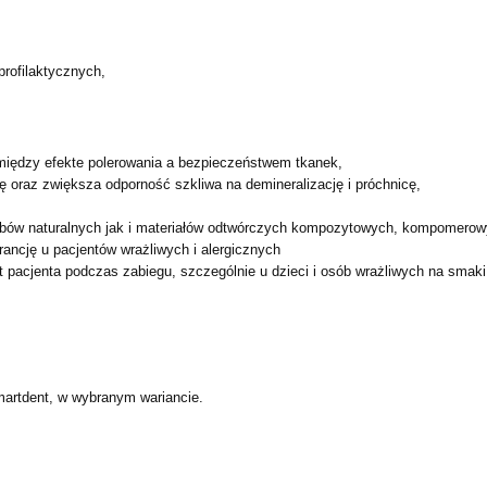
rofilaktycznych,
między efekte polerowania a bezpieczeństwem tkanek,
ę oraz zwiększa odporność szkliwa na demineralizację i próchnicę,
ębów naturalnych jak i materiałów odtwórczych kompozytowych, kompomerow
erancję u pacjentów wrażliwych i alergicznych
 pacjenta podczas zabiegu, szczególnie u dzieci i osób wrażliwych na smak
martdent, w wybranym wariancie.