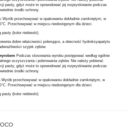
rcji pasty, gdyż może to spowodować jej rozpryskiwanie podczas
wiednie środki ochrony.
:
Wyrób przechowywać w opakowaniu dokładnie zamkniętym, w
5°C. Przechowywać w miejscu niedostępnym dla dzieci.
 pasty (kolor niebieski).
pewnia dobre wł
aściwości pol
erujące, a obecność hydroksy
apatytu
dwrażliwości szyjek zębów.
 wyrobem
Podczas stosowania
wyrobu postępować według ogólnie
alnego oczyszczania i pol
erowania zębów. Nie należy pobierać
rcji pasty, gdyż może to spowodować jej rozpryskiwanie podczas
wiednie środki ochrony.
a
Wyrób przechowywać w opakowaniu dokładnie zamkniętym, w
5°C. Przechowywać w miejscu niedostępnym dla dzieci.
 pasty (kolor niebieski).
 VOCO