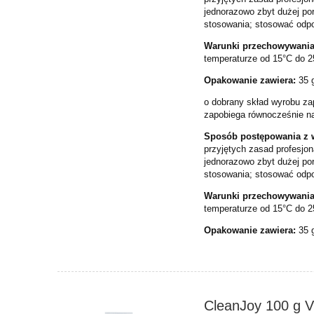
jednorazowo zbyt dużej
po
st
osowania; stosować odpo
Warunki przechowywania
temperaturze od 15°
C do 2
Opakowanie zawiera:
35 g
o dobrany skład wyrobu za
zapobiega równocześnie na
Sposób postępowania z
przyjętych zasad profesjon
jednorazowo zbyt dużej
po
st
osowania; stosować odpo
Warunki przechowywani
temperaturze od 15°
C do 2
Opakowanie zawiera:
35 g
CleanJoy 100 g