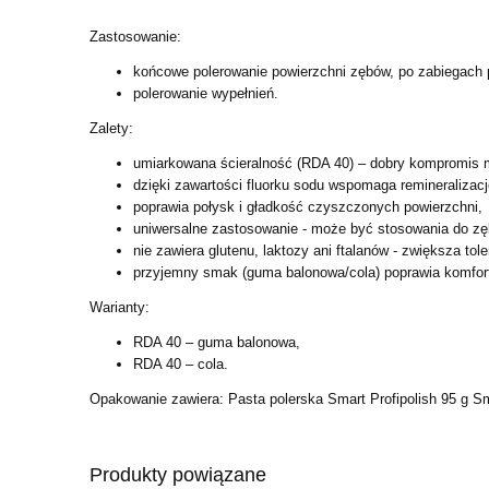
Zastosowanie:
końcowe polerowanie powierzchni zębów, po zabiegach p
polerowanie wypełnień.
Zalety:
umiarkowana ścieralność (RDA 40) – dobry kompromis 
dzięki zawartości fluorku sodu wspomaga remineralizacj
poprawia połysk i gładkość czyszczonych powierzchni,
uniwersalne zastosowanie - może być stosowania do z
nie zawiera glutenu, laktozy ani ftalanów - zwiększa tol
przyjemny smak (guma balonowa/cola) poprawia komfort
Warianty:
RDA 40 – guma balonowa,
RDA 40 – cola.
Opakowanie zawiera: Pasta polerska Smart Profipolish 95 g S
Produkty powiązane