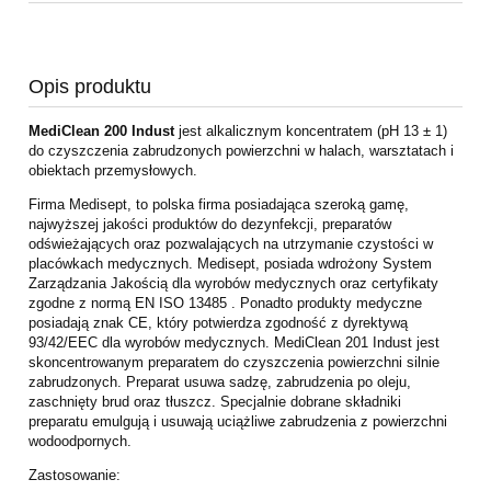
Opis produktu
MediClean 200 Indust
jest alkalicznym koncentratem (pH 13 ± 1)
do czyszczenia zabrudzonych powierzchni w halach, warsztatach i
obiektach przemysłowych.
Firma Medisept, to polska firma posiadająca szeroką gamę,
najwyższej jakości produktów do dezynfekcji, preparatów
odświeżających oraz pozwalających na utrzymanie czystości w
placówkach medycznych. Medisept, posiada wdrożony System
Zarządzania Jakością dla wyrobów medycznych oraz certyfikaty
zgodne z normą EN ISO 13485 . Ponadto produkty medyczne
posiadają znak CE, który potwierdza zgodność z dyrektywą
93/42/EEC dla wyrobów medycznych. MediClean 201 Indust jest
skoncentrowanym preparatem do czyszczenia powierzchni silnie
zabrudzonych. Preparat usuwa sadzę, zabrudzenia po oleju,
zaschnięty brud oraz tłuszcz. Specjalnie dobrane składniki
preparatu emulgują i usuwają uciążliwe zabrudzenia z powierzchni
wodoodpornych.
Zastosowanie: