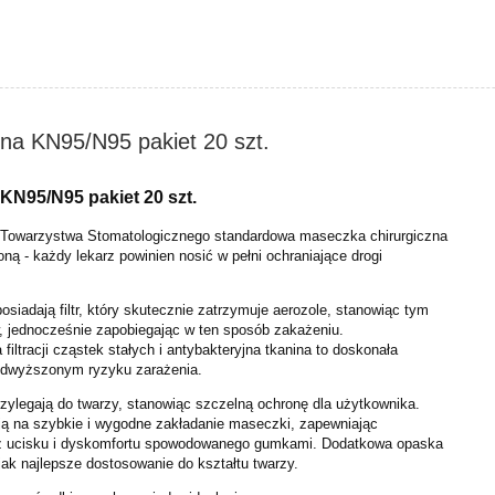
a KN95/N95 pakiet 20 szt.
N95/N95 pakiet 20 szt.
 Towarzystwa Stomatologicznego standardowa maseczka chirurgiczna
oną - każdy lekarz powinien nosić w pełni ochraniające drogi
iadają filtr, który skutecznie zatrzymuje aerozole, stanowiąc tym
, jednocześnie zapobiegając w ten sposób zakażeniu.
 filtracji cząstek stałych i antybakteryjna tkanina to doskonała
odwyższonym ryzyku zarażenia.
zylegają do twarzy, stanowiąc szczelną ochronę dla użytkownika.
ą na szybkie i wygodne zakładanie maseczki, zapewniając
z ucisku i dyskomfortu spowodowanego gumkami. Dodatkowa opaska
jak najlepsze dostosowanie do kształtu twarzy.