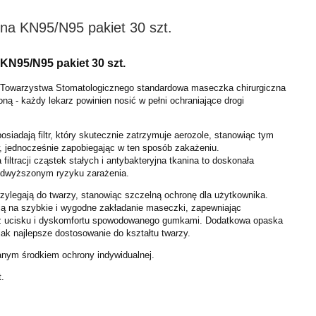
a KN95/N95 pakiet 30 szt.
N95/N95 pakiet 30 szt.
 Towarzystwa Stomatologicznego standardowa maseczka chirurgiczna
oną - każdy lekarz powinien nosić w pełni ochraniające drogi
iadają filtr, który skutecznie zatrzymuje aerozole, stanowiąc tym
, jednocześnie zapobiegając w ten sposób zakażeniu.
 filtracji cząstek stałych i antybakteryjna tkanina to doskonała
odwyższonym ryzyku zarażenia.
zylegają do twarzy, stanowiąc szczelną ochronę dla użytkownika.
ą na szybkie i wygodne zakładanie maseczki, zapewniając
z ucisku i dyskomfortu spowodowanego gumkami. Dodatkowa opaska
jak najlepsze dostosowanie do kształtu twarzy.
anym środkiem ochrony indywidualnej.
t.