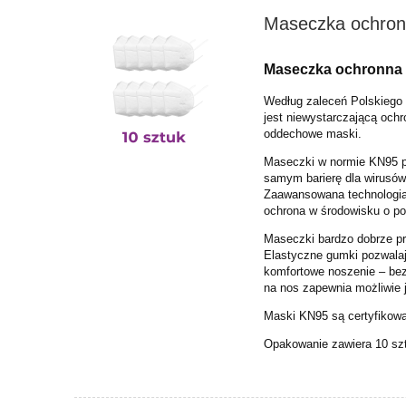
Maseczka ochron
Maseczka ochronna 
Według zaleceń Polskiego
jest niewystarczającą ochr
oddechowe maski.
Maseczki w normie KN95 pos
samym barierę dla wirusów
Z
aawansowana
technologia
ochrona w środowisku o p
Maseczki
bardzo dobrze pr
Elastyczne gumki pozwalaj
komfortowe noszenie – be
na nos zapewnia możliwie 
Maski KN95 są certyfikow
Opakowanie zawiera 10 sz