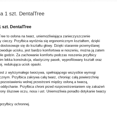
a 1 szt. DentalTree
 szt. DentalTree
Tree to osłona na twarz, uniemożliwiająca zanieczyszczenie
y cieczy. Przyłbica wyróżnia się ergonomicznym kształtem, dzięki
dostosowuje się do kształtu głowy. Dzięki starannie przemyślanej
 powoduje ucisku, jest bardzo komfortowa w noszeniu, można ją zatem
le godzin. Za zachowanie komfortu podczas noszenia przyłbicy
m lekka konstrukcja, elastyczny pasek, wyprofilowany kształt oraz
j, redukująca ucisk opaski.
est z wytrzymałego tworzywa, spełniającego wszystkie wymogi
znym. Przyłbica zakrywa całą twarz, chroniąc całą powierzchnię
 pozostawieniu wolnej przestrzeni między osłoną a twarzą,
oddychanie. Przyłbica chroni przed rozprzestrzenianiem się zakażeń
łony śluzowe oczu, nosa i ust. Uniemożliwia ponadto dotykanie twarzy
przyłbicy ochronnej.