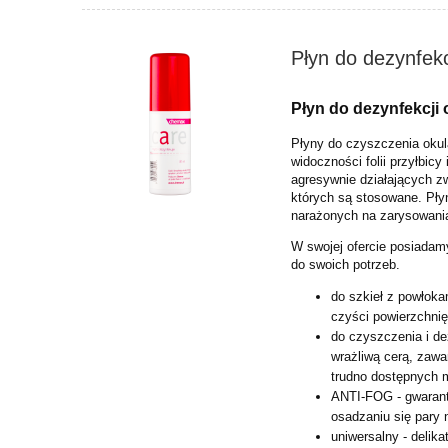
Płyn do dezynfekc
Płyn do dezynfekcji 
Płyny do czyszczenia okula
widoczności folii przyłbicy
agresywnie działających z
których są stosowane. Pł
narażonych na zarysowani
W swojej ofercie posiadam
do swoich potrzeb.
do szkieł z powłoka
czyści powierzchnię
do czyszczenia i d
wrażliwą cerą, zawa
trudno dostępnych m
ANTI-FOG - gwarant
osadzaniu się pary 
uniwersalny - delik