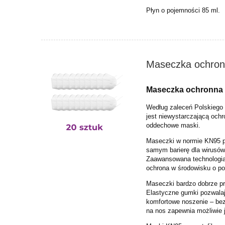
Płyn o pojemności 85 ml.
Maseczka ochronn
Maseczka ochronna K
Według zaleceń Polskiego
jest niewystarczającą ochr
oddechowe maski.
Maseczki w normie KN95 pos
samym barierę dla wirusów
Z
aawansowana
technologia
ochrona w środowisku o p
Maseczki
bardzo dobrze pr
Elastyczne gumki pozwalaj
komfortowe noszenie – be
na nos zapewnia możliwie 