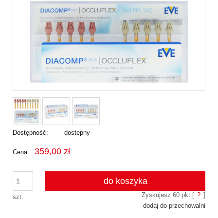
Dostępność:
dostępny
359,00 zł
Cena:
do koszyka
Zyskujesz
60
pkt [
?
]
szt.
dodaj do przechowalni