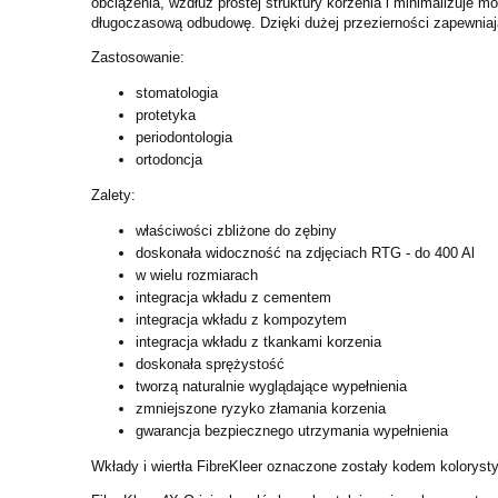
obciążenia, wzdłuż prostej struktury korzenia i minimalizuje
mo
długoczasową
odbudowę. Dzięki dużej przezierności zapewnia
Zastosowanie:
stomatologia
protetyka
periodontologia
ortodoncja
Zalety:
właściwości zbliżone do zębiny
doskonała widoczność na zdjęciach RTG - do 400 Al
w wielu rozmiarach
integracja wkładu z cementem
integracja wkładu z kompozytem
integracja wkładu z tkankami korzenia
doskonała sprężystość
tworzą naturalnie wyglądające wypełnienia
zmniejszone ryzyko złamania korzenia
gwarancja bezpiecznego utrzymania wypełnienia
Wkłady i wiertła FibreKleer oznaczone zostały kodem kolorys