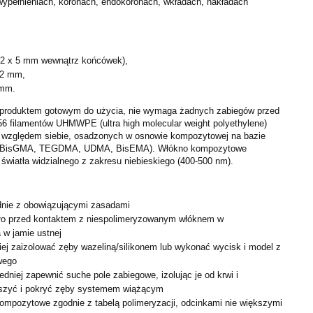
wypełnieniach, koronach, endokoronach, wkładach, nakładach
 2 x 5 mm wewnątrz końcówek),
,2 mm,
 mm.
 produktem gotowym do użycia, nie wymaga żadnych zabiegów
przed
56 filamentów UHMWPE (ultra high molecular weight
polyethylene)
e względem siebie, osadzonych w osnowie
kompozytowej na bazie
h (BisGMA, TEGDMA, UDMA, BisEMA).
Włókno kompozytowe
światła widzialnego z zakresu
niebieskiego (400-500 nm).
nie z obowiązującymi zasadami
ło przed kontaktem z niespolimeryzowanym włóknem w
 w jamie ustnej
iej zaizolować zęby wazeliną/silikonem lub wykonać wycisk i
model z
wego
dniej zapewnić suche pole zabiegowe, izolując je od krwi i
uszyć i pokryć zęby systemem wiążącym
ompozytowe zgodnie z tabelą polimeryzacji, odcinkami nie
większymi