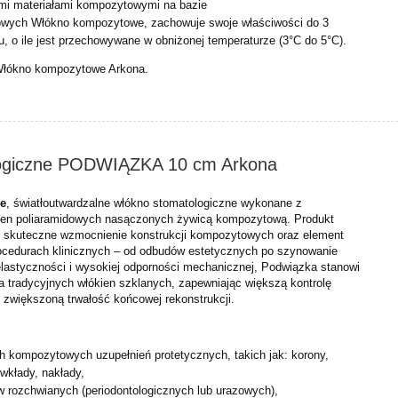
ymi materiałami kompozytowymi na bazie
nowych
Włókno kompozytowe, zachowuje swoje właściwości do 3
, o ile jest
przechowywane w obniżonej temperaturze (3°C do 5°C).
Włókno kompozytowe Arkona.
ogiczne PODWIĄZKA 10 cm Arkona
ne
, światłoutwardzalne włókno stomatologiczne wykonane z
en poliaramidowych nasączonych żywicą kompozytową. Produkt
o skuteczne wzmocnienie konstrukcji kompozytowych oraz element
procedurach klinicznych – od odbudów estetycznych po szynowanie
elastyczności i wysokiej odporności mechanicznej, Podwiązka stanowi
a tradycyjnych włókien szklanych, zapewniając większą kontrolę
zwiększoną trwałość końcowej rekonstrukcji.
ch kompozytowych uzupełnień protetycznych, takich jak: korony,
wkłady, nakłady,
w rozchwianych (periodontologicznych lub urazowych),