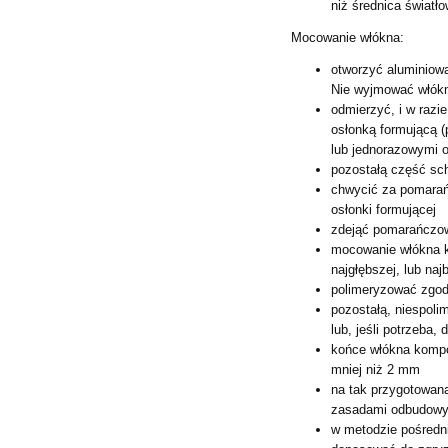
niż średnica światł
Mocowanie włókna:
otworzyć aluminiow
Nie wyjmować włókna
odmierzyć, i w razi
osłonką
formującą 
lub
jednorazowymi o
pozostałą część sc
chwycić za pomara
osłonki formującej
zdejąć pomarańczow
mocowanie włókna 
najgłębszej, lub naj
polimeryzować zgodn
pozostałą, niespol
lub, jeśli potrzeba
końce włókna komp
mniej niż 2 mm
na tak przygotowan
zasadami
odbudowy
w metodzie pośredn