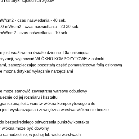
u i estetyki sąsiednich zębów
W/cm2 - czas naświetlania - 40 sek.
00 mW/cm2 - czas naświetlania - 20-30 sek.
mW/cm2 - czas naświetlania - 10 sek.
jest wrażliwe na światło dzienne. Dla uniknięcia
meryzacji, wyjmować WŁÓKNO KOMPOZYTOWE z osłonki
ami, zabezpieczając pozostałą część pomarańczową folią osłonową
e można dotykać wyłącznie narzędziami
e może stanowić zewnętrzną warstwę odbudowy
ależnie od jej rozmiaru i kształtu
graniczoną ilość warstw włókna kompozytowego o ile
 jest wystarczająca i zewnętrzna warstwa włókna nie będzie
i
o bezpośredniego odtworzenia punktów kontaktu
y włókna może być dowolny
 samodzielnie, w jednej lub wielu warstwach