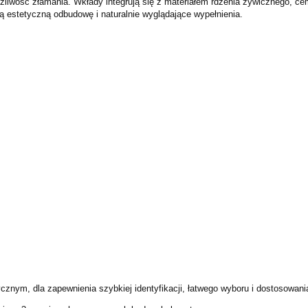
żliwość złamania. Wkłady integrują się z materiałem rdzenia żywicznego,
cem
ją estetyczną odbudowę i naturalnie
wyglądające wypełnienia.
tycznym, dla
zapewnienia szybkiej identyfikacji, łatwego wyboru i dostosowan