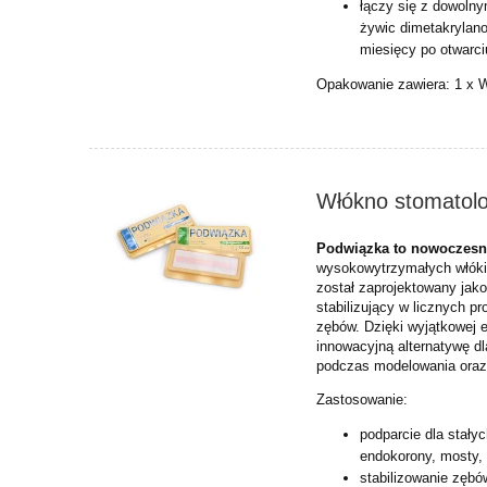
łączy się z dowoln
żywic
dimetakryla
miesięcy po otwarciu
Opakowanie zawiera:
1 x 
Włókno stomatol
Podwiązka to nowoczes
wysokowytrzymałych włóki
został zaprojektowany jak
stabilizujący w licznych 
zębów. Dzięki wyjątkowej 
innowacyjną alternatywę dl
podczas modelowania oraz 
Zastosowanie:
podparcie dla stały
endokorony, mosty, 
stabilizowanie zębó