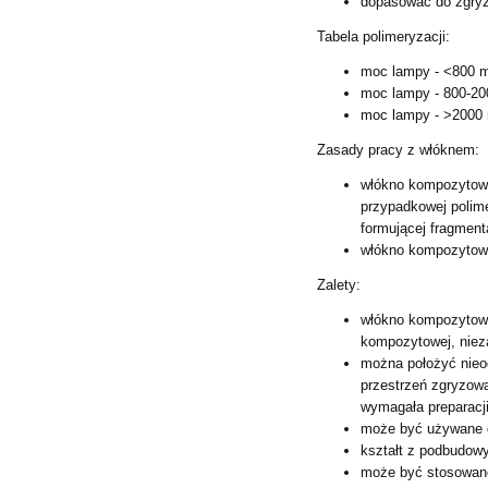
dopasować do zgryz
Tabela polimeryzacji:
moc lampy - <800 m
moc lampy - 800-20
moc lampy - >2000 
Zasady pracy z włóknem:
włókno kompozytowe 
przypadkowej
poli
formującej
fragment
włókno kompozytow
Zalety:
włókno kompozytow
kompozytowej,
niez
można położyć nieo
przestrzeń
zgryzowa
wymagała
preparacj
może być używane d
kształt z podbudow
może być stosowane