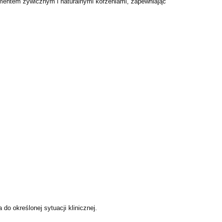
entem żywicznym i naturalnymi korzeniami, zapewniając
ia do określonej
sytuacji klinicznej.