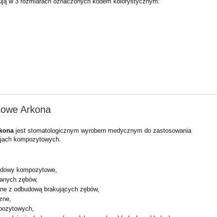
pują w 3 rozmiarach
oznaczonych kodem kolorystycznym:
towe Arkona
kona
jest stomatologicznym wyrobem medycznym do zastosowania
cjach kompozytowych.
budowy kompozytowe,
ianych zębów,
ne z odbudową brakujących zębów,
czne,
pozytowych,