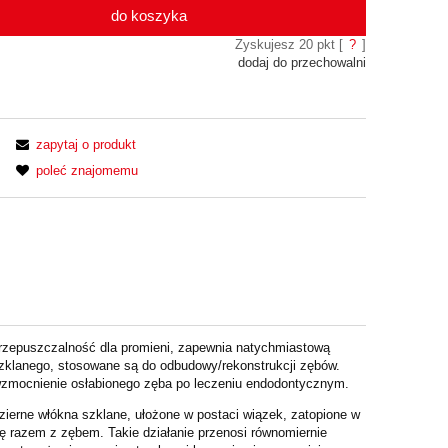
do koszyka
Zyskujesz
20
pkt [
?
]
dodaj do przechowalni
zapytaj o produkt
poleć znajomemu
przepuszczalność dla promieni, zapewnia natychmiastową
 szklanego, stosowane są do odbudowy/rekonstrukcji zębów.
 wzmocnienie osłabionego zęba po leczeniu endodontycznym.
zierne włókna szklane, ułożone w postaci wiązek, zatopione w
ię razem z zębem. Takie działanie
przenosi równomiernie