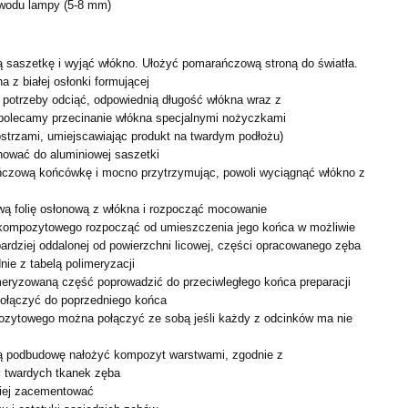
owodu lampy (5-8 mm)
ą saszetkę i wyjąć włókno. Ułożyć pomarańczową stroną do
światła.
 z białej osłonki formującej
e potrzeby odciąć, odpowiednią długość włókna wraz z
(polecamy przecinanie włókna specjalnymi nożyczkami
strzami, umiejscawiając produkt na twardym podłożu)
hować do aluminiowej saszetki
ńczową końcówkę i mocno przytrzymując, powoli wyciągnąć
włókno z
ą folię osłonową z włókna i rozpocząć mocowanie
kompozytowego rozpocząć od umieszczenia jego końca w
możliwie
bardziej oddalonej od powierzchni licowej, części
opracowanego zęba
ie z tabelą polimeryzacji
imeryzowaną część poprowadzić do przeciwległego końca
preparacji
, dołączyć do poprzedniego końca
ozytowego można połączyć ze sobą jeśli każdy z odcinków ma
nie
ą podbudowę nałożyć kompozyt warstwami, zgodnie z
 twardych tkanek zęba
iej zacementować