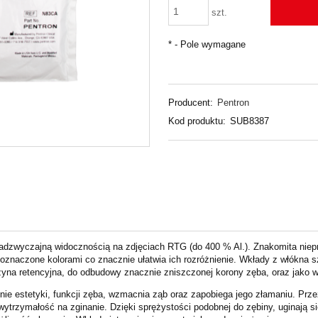
szt.
*
- Pole wymagane
Producent:
Pentron
Kod produktu:
SUB8387
 nadzwyczajną widocznością na zdjęciach RTG (do 400 % Al.). Znakomita nie
y oznaczone kolorami co znacznie ułatwia ich rozróżnienie. Wkłady z włókna
zyna retencyjna, do odbudowy znacznie zniszczonej korony zęba, oraz jako
ie estetyki, funkcji
zęba, wzmacnia ząb oraz zapobiega jego złamaniu.
Prze
ytrzymałość na zginanie. Dzięki
sprężystości podobnej do zębiny, uginają s