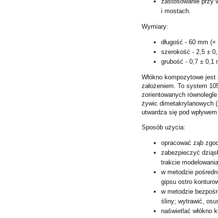
zastosowanie przy 
i
mostach.
Wymiary:
długość - 60 mm (+
szerokość - 2,5 ± 0
grubość - 0,7 ± 0,1
Włókno kompozytowe jest
założeniem. To system 10
zorientowanych równolegl
żywic dimetakrylanowyc
utwardza się pod wpływem 
Sposób użycia:
opracować ząb zgod
zabezpieczyć dziąs
trakcie
modelowania
w metodzie pośredn
gipsu ostro konturo
w metodzie bezpośre
śliny;
wytrawić, os
naświetlać włókno k