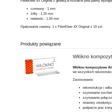
FibreKleer 4X Original z główką w kształcie pnia palmy wystę
czerwony - 1 mm
żółty - 1,25 mm
niebieski - 1,50 mm
Opakowanie zawiera:
1 x FibreKleer 4X Original x 10 szt.
Produkty powiązane
Włókno kompozy
Włókno kompozytowe Ar
we wszystkich rekonstruk
Zastosowanie:
rekonstrukcje i od
szynowanie rozchw
szynowanie połączo
retainery ortodonty
podparcie prac kom