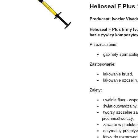
Helioseal F Plus 
Producent: Ivoclar Vivad
Helioseal F Plus firmy Iv
bazie żywicy kompozytow
Przeznaczenie:
gabinety stomatolo
Zastosowanie:
lakowanie bruzd,
lakowanie szczelin
Zalety:
uwalnia fluor - wsp
światłoutwardzalny,
tworzy szczelne zam
próchnicotwórczy,
zawarte w produkcie
optymalny przepływ 
łatwy do rozprowad