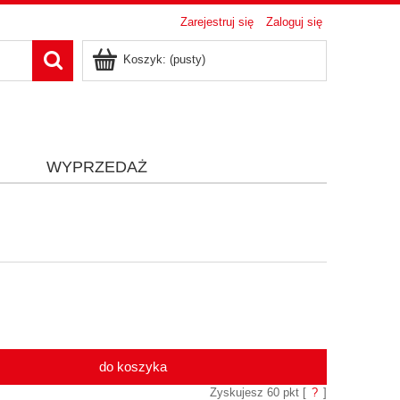
Zarejestruj się
Zaloguj się
Koszyk:
(pusty)
i
WYPRZEDAŻ
do koszyka
Zyskujesz
60
pkt [
?
]