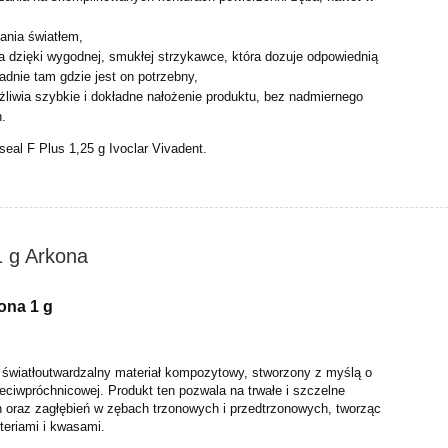
ania światłem,
a dzięki wygodnej, smukłej strzykawce, która dozuje odpowiednią
ładnie tam gdzie jest on potrzebny,
liwia szybkie i dokładne nałożenie produktu, bez nadmiernego
n.
eal F Plus 1,25 g Ivoclar Vivadent.
1 g Arkona
ona 1 g
 światłoutwardzalny materiał kompozytowy, stworzony z myślą o
zeciwpróchnicowej. Produkt ten pozwala na trwałe i szczelne
in oraz zagłębień w zębach trzonowych i przedtrzonowych, tworząc
teriami i kwasami.