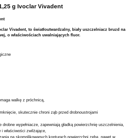
1,25 g Ivoclar Vivadent
ent
oclar Vivadent, to światłoutwardzalny, biały uszczelniacz bruzd na
ej, o właściwościach uwalniających fluor.
giczne
.
omaga walkę z próchnicą,
knięcie, skutecznie chroni ząb przed drobnoustrojami
 drobne wypełniacze, zapewniają gładką powierzchnię uszczelnienia,
i właściwości zwilżające,
zania na skomplikowanych konturach powierzchni zęba, nawet w