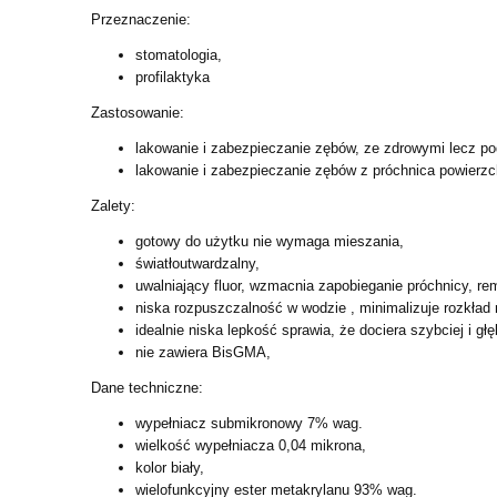
Przeznaczenie:
stomatologia,
profilaktyka
Zastosowanie:
lakowanie i zabezpieczanie zębów, ze zdrowymi lecz p
lakowanie i zabezpieczanie zębów z próchnica powierz
Zalety:
gotowy do użytku nie wymaga mieszania,
światłoutwardzalny,
uwalniający fluor, wzmacnia zapobieganie próchnicy, re
niska rozpuszczalność w wodzie , minimalizuje rozkład
idealnie niska lepkość sprawia, że dociera szybciej i g
nie zawiera BisGMA,
Dane techniczne:
wypełniacz submikronowy 7% wag.
wielkość wypełniacza 0,04 mikrona,
kolor biały,
wielofunkcyjny ester metakrylanu 93% wag.