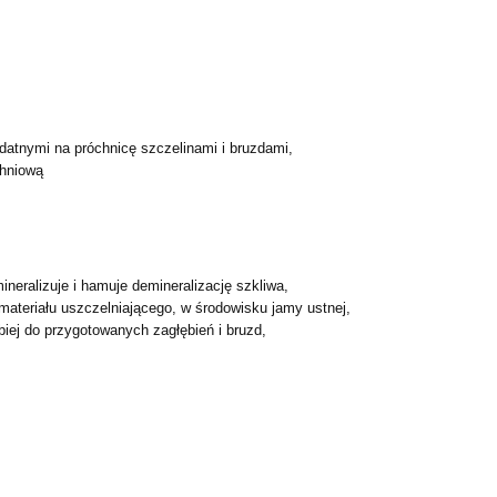
odatnymi na próchnicę
szczelinami i bruzdami,
chniową
mineralizuje i hamuje
demineralizację szkliwa,
 materiału
uszczelniającego, w środowisku jamy ustnej,
łębiej do przygotowanych
zagłębień i bruzd,