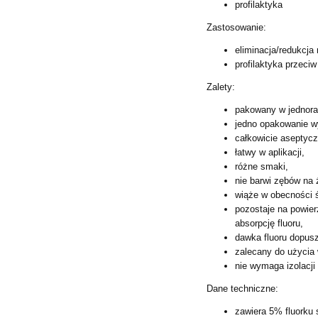
profilaktyka
Zastosowanie:
eliminacja/redukcja
profilaktyka przeci
Zalety:
pakowany w jednor
jedno opakowanie wy
całkowicie aseptycz
łatwy w aplikacji,
różne smaki,
nie barwi zębów na 
wiąże w obecności ś
pozostaje na powier
absorpcję
fluoru,
dawka fluoru dopus
zalecany do użycia 
nie wymaga izolacji
Dane techniczne:
zawiera 5% fluorku