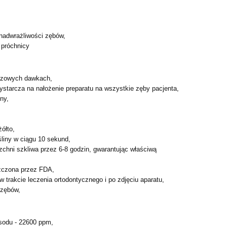
 nadwrażliwości zębów,
w próchnicy
azowych dawkach,
starcza na nałożenie preparatu na wszystkie zęby pacjenta,
ny,
żółto,
liny w ciągu 10 sekund,
zchni szkliwa przez 6-8 godzin, gwarantując właściwą
zczona przez FDA,
w trakcie leczenia ortodontycznego i po zdjęciu aparatu,
 zębów,
 sodu - 22600 ppm,