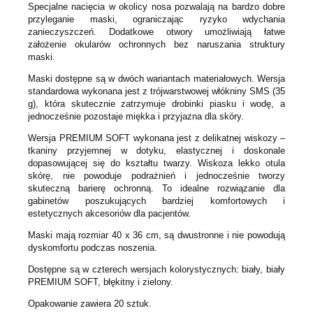
Specjalne nacięcia w okolicy nosa pozwalają na bardzo dobre
przyleganie maski, ograniczając ryzyko wdychania
zanieczyszczeń. Dodatkowe otwory umożliwiają łatwe
założenie okularów ochronnych bez naruszania struktury
maski.
Maski dostępne są w dwóch wariantach materiałowych. Wersja
standardowa wykonana jest z trójwarstwowej włókniny SMS (35
g), która skutecznie zatrzymuje drobinki piasku i wodę, a
jednocześnie pozostaje miękka i przyjazna dla skóry.
Wersja PREMIUM SOFT wykonana jest z delikatnej wiskozy –
tkaniny przyjemnej w dotyku, elastycznej i doskonale
dopasowującej się do kształtu twarzy. Wiskoza lekko otula
skórę, nie powoduje podrażnień i jednocześnie tworzy
skuteczną barierę ochronną. To idealne rozwiązanie dla
gabinetów poszukujących bardziej komfortowych i
estetycznych akcesoriów dla pacjentów.
Maski mają rozmiar 40 x 36 cm, są dwustronne i nie powodują
dyskomfortu podczas noszenia.
Dostępne są w czterech wersjach kolorystycznych: biały, biały
PREMIUM SOFT, błękitny i zielony.
Opakowanie zawiera 20 sztuk.