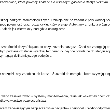
rządzeniach, które powinny znaleźć się w każdym gabinecie dentystycznym.
zacji narzędzi stomatologicznych. Działają one na zasadzie pary wodnej po
jego pojemność oraz rodzaj cyklu, który oferuje. Autoklawy z funkcją próżni
takich jak wiertła czy narzędzia chirurgiczne.
miczne
środki dezynfekujące
do oczyszczania narzędzi. Choć nie zastępują on
ą być poddane działaniu wysokiej temperatury. Są one przydatne do sterylizac
wymagają delikatniejszego podejścia.
e narzędzi, aby zapobiec ich korozji. Suszarki do narzędzi, które używają ci
o, warto zainwestować w systemy monitorowania, takie jak wskaźniki chemicz
odatkową warstwę bezpieczeństwa.
ntem zapewniającym bezpieczeństwo pacjentów i personelu. Wybór odpowiedni