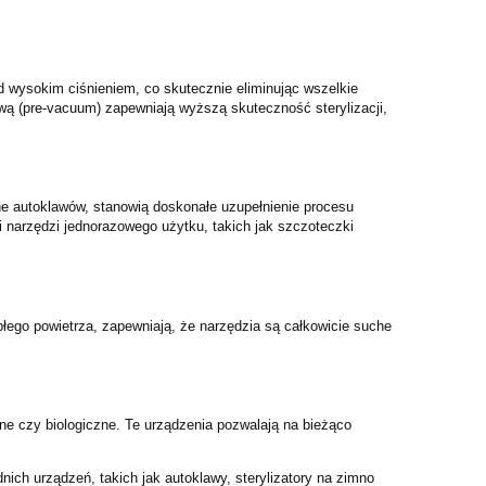
d wysokim ciśnieniem, co skutecznie eliminując wszelkie
ową (pre-vacuum) zapewniają wyższą skuteczność sterylizacji,
e autoklawów, stanowią doskonałe uzupełnienie procesu
ji narzędzi jednorazowego użytku, takich jak szczoteczki
epłego powietrza, zapewniają, że narzędzia są całkowicie suche
ne czy biologiczne. Te urządzenia pozwalają na bieżąco
ch urządzeń, takich jak autoklawy, sterylizatory na zimno