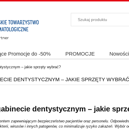
ące Promocje do -50%
PROMOCJE
Nowośc
entystycznym – jakie sprzęty wybrać?
NECIE DENTYSTYCZNYM – JAKIE SPRZĘTY WYBRA
gabinecie dentystycznym – jakie spr
ntem zapewniającym bezpieczeństwo pacjentów oraz personelu. Odpowiednia p
erii, wirusów i innych patogenów, co minimalizuje ryzyko zakażeń. Wybór o