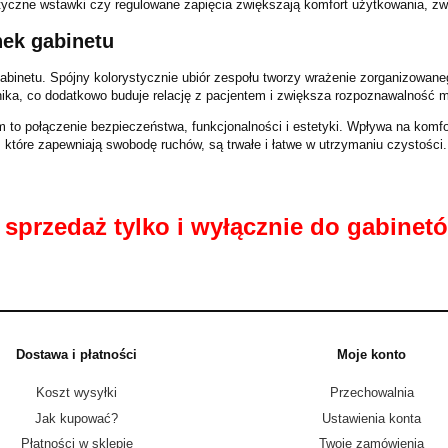
tyczne wstawki czy regulowane zapięcia zwiększają komfort użytkowania, zwł
nek gabinetu
abinetu. Spójny kolorystycznie ubiór zespołu tworzy wrażenie zorganizowane
nika, co dodatkowo buduje relację z pacjentem i zwiększa rozpoznawalność m
to połączenie bezpieczeństwa, funkcjonalności i estetyki. Wpływa na komfort
które zapewniają swobodę ruchów, są trwałe i łatwe w utrzymaniu czystości. P
sprzedaż tylko i wyłącznie do gabinetó
Dostawa i płatności
Moje konto
Koszt wysyłki
Przechowalnia
Jak kupować?
Ustawienia konta
Płatności w sklepie
Twoje zamówienia