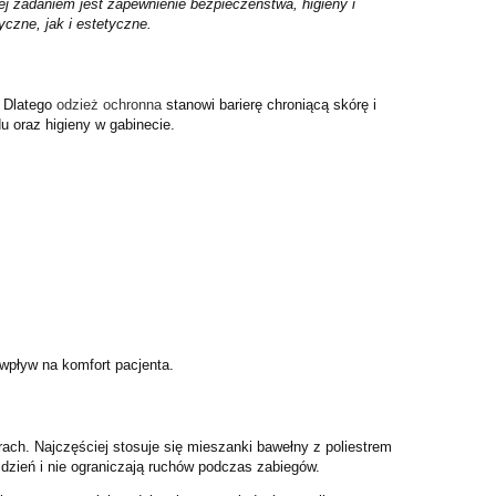
j zadaniem jest zapewnienie bezpieczeństwa, higieny i
czne, jak i estetyczne.
. Dlatego
odzież ochronna
stanowi barierę chroniącą skórę i
u oraz higieny w gabinecie.
wpływ na komfort pacjenta.
ach. Najczęściej stosuje się mieszanki bawełny z poliestrem
dzień i nie ograniczają ruchów podczas zabiegów.