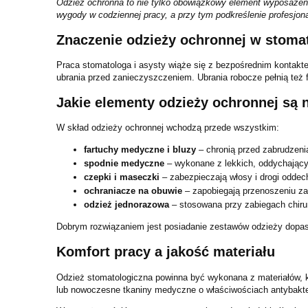
Odzież ochronna to nie tylko obowiązkowy element wyposażenia
wygody w codziennej pracy, a przy tym podkreślenie profesjon
Znaczenie odzieży ochronnej w stomat
Praca stomatologa i asysty wiąże się z bezpośrednim kontakt
ubrania przed zanieczyszczeniem. Ubrania robocze pełnią też f
Jakie elementy odzieży ochronnej są 
W skład odzieży ochronnej wchodzą przede wszystkim:
fartuchy medyczne i bluzy
– chronią przed zabrudzenia
spodnie medyczne
– wykonane z lekkich, oddychającyc
czepki i maseczki
– zabezpieczają włosy i drogi odde
ochraniacze na obuwie
– zapobiegają przenoszeniu z
odzież jednorazowa
– stosowana przy zabiegach chiru
Dobrym rozwiązaniem jest posiadanie zestawów odzieży dopaso
Komfort pracy a jakość materiału
Odzież stomatologiczna powinna być wykonana z materiałów, kt
lub nowoczesne tkaniny medyczne o właściwościach antybakter