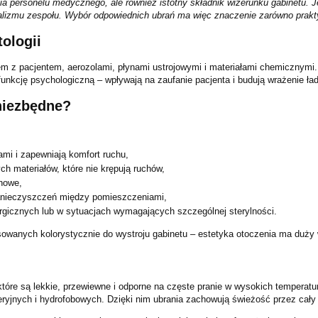
 personelu medycznego, ale również istotny składnik wizerunku gabinetu. Je
alizmu zespołu. Wybór odpowiednich ubrań ma więc znaczenie zarówno prakty
ologii
em z pacjentem, aerozolami, płynami ustrojowymi i materiałami chemicznymi
unkcję psychologiczną – wpływają na zaufanie pacjenta i budują wrażenie ład
niezbędne?
mi i zapewniają komfort ruchu,
h materiałów, które nie krępują ruchów,
chowe,
anieczyszczeń między pomieszczeniami,
rgicznych lub w sytuacjach wymagających szczególnej sterylności.
wanych kolorystycznie do wystroju gabinetu – estetyka otoczenia ma duży 
óre są lekkie, przewiewne i odporne na częste pranie w wysokich temperatur
yjnych i hydrofobowych. Dzięki nim ubrania zachowują świeżość przez cały 