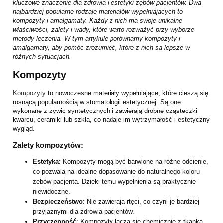
kluczowe znaczenie dla zdrowia i estetyki zębów pacjentów. Dwa
najbardziej popularne rodzaje materiałów wypełniających to
kompozyty i amalgamaty. Każdy z nich ma swoje unikalne
właściwości, zalety i wady, które warto rozważyć przy wyborze
metody leczenia. W tym artykule porównamy kompozyty i
amalgamaty, aby pomóc zrozumieć, które z nich są lepsze w
różnych sytuacjach.
Kompozyty
Kompozyty
to nowoczesne materiały wypełniające, które cieszą się
rosnącą popularnością w stomatologii estetycznej. Są one
wykonane z żywic syntetycznych i zawierają drobne cząsteczki
kwarcu, ceramiki lub szkła, co nadaje im wytrzymałość i estetyczny
wygląd.
Zalety kompozytów:
Estetyka
: Kompozyty mogą być barwione na różne odcienie,
co pozwala na idealne dopasowanie do naturalnego koloru
zębów pacjenta. Dzięki temu wypełnienia są praktycznie
niewidoczne.
Bezpieczeństwo
: Nie zawierają rtęci, co czyni je bardziej
przyjaznymi dla zdrowia pacjentów.
Przyczepność
: Kompozyty łączą się chemicznie z tkanką