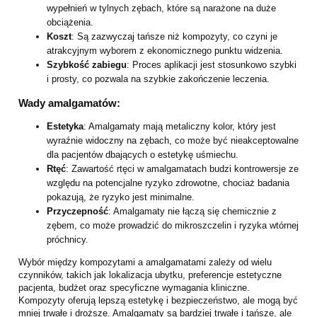
wypełnień w tylnych zębach, które są narażone na duże
obciążenia.
Koszt
: Są zazwyczaj tańsze niż kompozyty, co czyni je
atrakcyjnym wyborem z ekonomicznego punktu widzenia.
Szybkość zabiegu
: Proces aplikacji jest stosunkowo szybki
i prosty, co pozwala na szybkie zakończenie leczenia.
Wady amalgamatów:
Estetyka
: Amalgamaty mają metaliczny kolor, który jest
wyraźnie widoczny na zębach, co może być nieakceptowalne
dla pacjentów dbających o estetykę uśmiechu.
Rtęć
: Zawartość rtęci w amalgamatach budzi kontrowersje ze
względu na potencjalne ryzyko zdrowotne, chociaż badania
pokazują, że ryzyko jest minimalne.
Przyczepność
: Amalgamaty nie łączą się chemicznie z
zębem, co może prowadzić do mikroszczelin i ryzyka wtórnej
próchnicy.
Wybór między kompozytami a amalgamatami zależy od wielu
czynników, takich jak lokalizacja ubytku, preferencje estetyczne
pacjenta, budżet oraz specyficzne wymagania kliniczne.
Kompozyty oferują lepszą estetykę i bezpieczeństwo, ale mogą być
mniej trwałe i droższe. Amalgamaty są bardziej trwałe i tańsze, ale