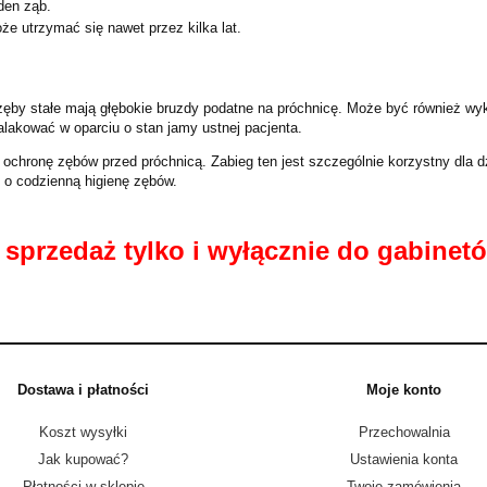
den ząb.
e utrzymać się nawet przez kilka lat.
zęby stałe mają głębokie bruzdy podatne na próchnicę. Może być również wy
alakować w oparciu o stan jamy ustnej pacjenta.
ochronę zębów przed próchnicą. Zabieg ten jest szczególnie korzystny dla dz
ć o codzienną higienę zębów.
sprzedaż tylko i wyłącznie do gabinetó
Dostawa i płatności
Moje konto
Koszt wysyłki
Przechowalnia
Jak kupować?
Ustawienia konta
Płatności w sklepie
Twoje zamówienia